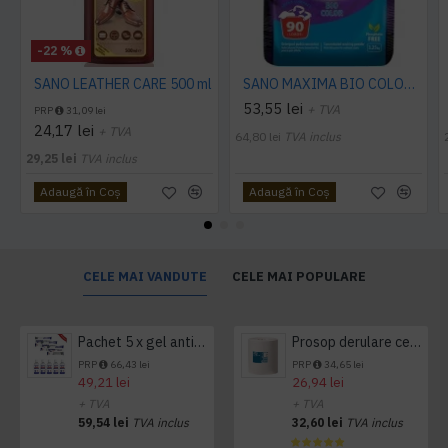
-22 %
SANO LEATHER CARE 500 ml
SANO MAXIMA BIO COLOR DETERGENT PUDRA, 3.25 Kg
53,55 lei
+ TVA
PRP
31,09 lei
24,17 lei
+ TVA
64,80 lei
TVA inclus
29,25 lei
TVA inclus
Adaugă în Coş
Adaugă în Coş
CELE MAI VANDUTE
CELE MAI POPULARE
Pachet 5 x gel antibacterian 50ml si 3 x Servetele antibacteriene 48 buc Hygienium
Prosop derulare centrala 1 pliu, 300 m Tork
PRP
66,43 lei
PRP
34,65 lei
49,21 lei
26,94 lei
+ TVA
+ TVA
59,54 lei
TVA inclus
32,60 lei
TVA inclus