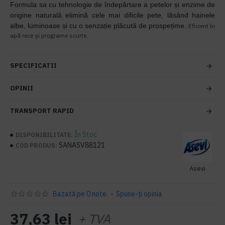
Formula sa cu tehnologie de îndepărtare a petelor și enzime de
origine naturală elimină cele mai dificile pete, lăsând hainele
albe, luminoase și cu o senzație plăcută de prospețime.
Eficient în
apă rece și programe scurte.
SPECIFICATII
OPINII
TRANSPORT RAPID
În Stoc
DISPONIBILITATE:
SANASV88121
COD PRODUS:
Asevi
Bazată pe 0 note.
-
Spune-ţi opinia
37,63 lei
+ TVA