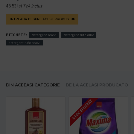
45,53 lei
TVA inclus
INTREABA DESPRE ACEST PRODUS
ETICHETE:
detergent asevi
detergent rufe albe
detergent rufe asevi
DIN ACEEASI CATEGORIE
DE LA ACELASI PRODUCATOR
STOC EPUIZAT