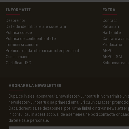
INFORMATII
EXTRA
Despre noi
Contact
Date de identificare ale societatii
Returnari
Politica cookie
Harta Site
Politica de confidentialitate
Cautare avans
Termeni si conditii
Producatori
Prelucrarea datelor cu caracter personal
ANPC
Cum comand
ANPC - SAL
Certificari ISO
Solutionarea onl
ABONARE LA NEWSLETTER
Dupa ce initiezi abonarea la newsletter-ul nostru iti vom trimite un
newsletter-ul nostru o sa primesti emailuri cu un caracter promotion
Daca doresti sa te dezabonezi poti urma linkul dintr-un newsletter pr
in contul tau in acest scop, si de asemenea ne poti contacta oricand 
datele tale personale.