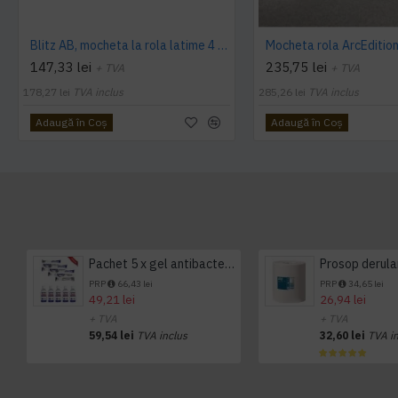
Blitz AB, mocheta la rola latime 4 m, Balta Industries
147,33 lei
235,75 lei
+ TVA
+ TVA
178,27 lei
TVA inclus
285,26 lei
TVA inclus
Adaugă în Coş
Adaugă în Coş
Pachet 5 x gel antibacterian 50ml si 3 x Servetele antibacteriene 48 buc Hygienium
PRP
66,43 lei
PRP
34,65 lei
49,21 lei
26,94 lei
+ TVA
+ TVA
59,54 lei
TVA inclus
32,60 lei
TVA i