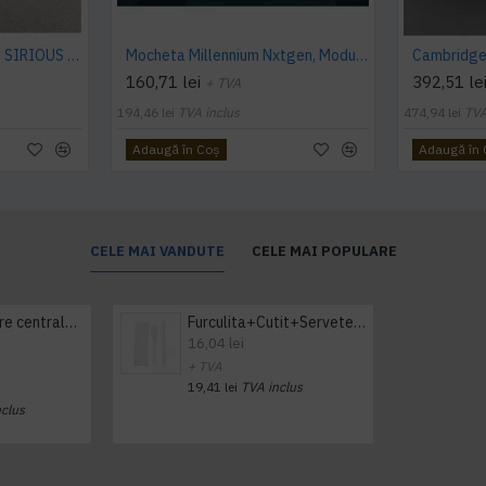
Mocheta rola ArcEdition SIRIOUS AB
Mocheta Millennium Nxtgen, Modulyss
160,71 lei
392,51 le
+ TVA
194,46 lei
TVA inclus
474,94 lei
TVA
Adaugă în Coş
Adaugă în
CELE MAI VANDUTE
CELE MAI POPULARE
Prosop derulare centrala 1 pliu, 300 m Tork
Furculita+Cutit+Servetel 100buc/set
16,04 lei
+ TVA
19,41 lei
TVA inclus
nclus