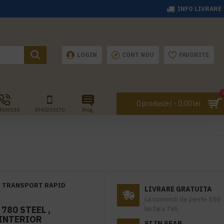
INFO LIVRARE
LOGIN
CONT NOU
FAVORITE
0 produs(e) - 0,00 lei
4100110
0740230170
Blog
TRANSPORT RAPID
LIVRARE GRATUITA
La comenzi de peste 550
780 STEEL ,
lei fara TVA.
 INTERIOR
SI IN SEAP