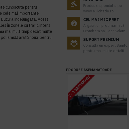
Produs disponibil si pe
ste cunoscuta pentru
www.e-licitatie.ro
tre cele mai importante
 la uzura indelungata. Acest
CEL MAI MIC PRET
ales în zonele cu trafic intens
Ai gasit un pret mai mic?
Promitem sa il echivalam.
rma mai mult timp decât multe
 poliamidă arată nouă pentru
SUPORT PREMIUM
Consulta un expert Sanito
pentru mai multe detalii
PRODUSE ASEMANATOARE
2 - 3 SAPTAMANI