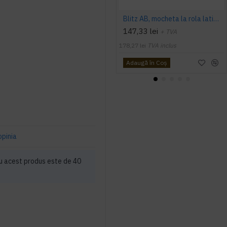
Blitz AB, mocheta la rola latime 4 m, Balta Industries
147,33 lei
+ TVA
178,27 lei
TVA inclus
Adaugă în Coş
opinia
u acest produs este de 40