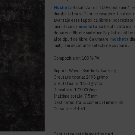
Mocheta
Basalt Art din 100% poliamidă, e
durabilitatea sa în orice incapere. Unul din
avantaje este faptul că fibrele pot rezista
lucru face ca
mocheta
să fie utilizată mai 
deoarece fibrele sintetice își păstrează fo
alte tipuri de fibre. Ca urmare,
mocheta
din
mulți ani decât alte selecții de covoare .
Compozitie fir: 100 % PA
Suport : Woven Synthetic Backing
Greutate totala: 2495 gr/mp
Greutatea fir: 1450 gr/mp
Densitate: 173.000/mp
Inaltime totala: 7.5 mm
Destinatie: Trafic comercial intens 32
Clasa foc: Bfl-s1
Cantitatea este in metri patrati.