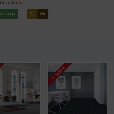
ata Card sau OP
ARA ACUM
I
7 - 10 ZILE