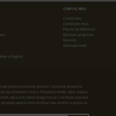
CONTUL MEU
Contul meu
Comenzile mele
Puncte de fidelitate
ata
Discount progresiv
Favorite
Adresele mele
ine a litigiilor
 email pentru activarea abonarii. Cand esti abonat la
al sau informativ si cu o frecventa medie, chiar redusa.
imit, daca esti client inregistrat ai o sectiune speciala
pe email pentru orice intrebari sau cerinte cu privire la