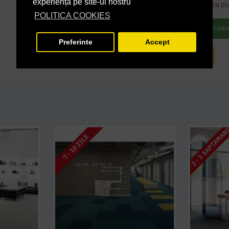
experiență pe site-ul nostru
Acest produs se poate comanda doar cu pl
POLITICA COOKIES
ADAUGĂ ÎN COŞ
CUMP
Preferinte
Accept
INTREABA DESPRE ACEST PRODUS
2 - 3 SAPTAMAN
7 - 10 ZILE