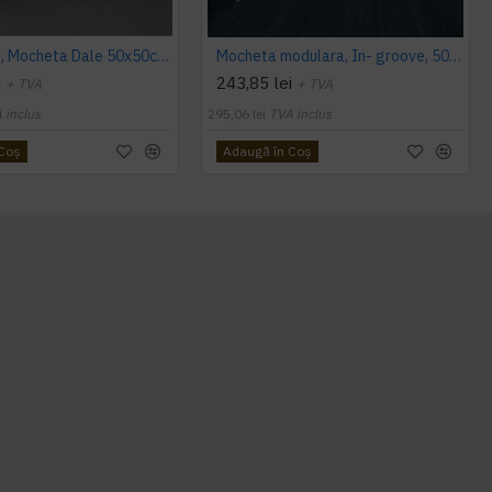
Cambridge, Mocheta Dale 50x50cm, Modulyss
Mocheta modulara, In- groove, 50 x 50 cm, Modulyss
i
243,85 lei
+ TVA
+ TVA
 inclus
295,06 lei
TVA inclus
 Coş
Adaugă în Coş