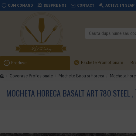
CUM COMAND
DESPRE NOI
CONTACT
ACTIVI IN SEAP
Pachete Promotionale
Br
Produse
Covorase Profesionale
Mochete Birou si Horeca
Mocheta horeca
MOCHETA HORECA BASALT ART 780 STEEL , Î