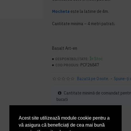
Mocheta
este la latime de 4m.
Cantitate minima – 4 metri patrati.
Basalt Art-en
În Stoc
DISPONIBILITATE:
PCF26847
COD PRODUS:
Bazată pe 0 note.
-
Spune-ţi 
Cantitate minimă de comandat pentr
bucati
273,66 lei
+ TVA
Acest site utilizează module cookie pentru a
vă asigura că beneficiați de cea mai bună
331,13 lei
TVA inclus