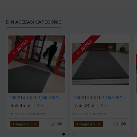
DIN ACEEASI CATEGORIE
7 - 10 ZILE
7 - 10 ZILE
PRES DE EXTERIOR SPAGHETTI CITI 10 MM, CU STRAT SUPORT
PRES DE EXTERIOR SPAGHETTI CITI 14 MM, FARA STRAT SUPORT, CARBUNE
852,45 lei
758,08 lei
+ TVA
+ TVA
1.031,46 lei
TVA inclus
917,28 lei
TVA inclus
Adaugă în Coş
Adaugă în Coş