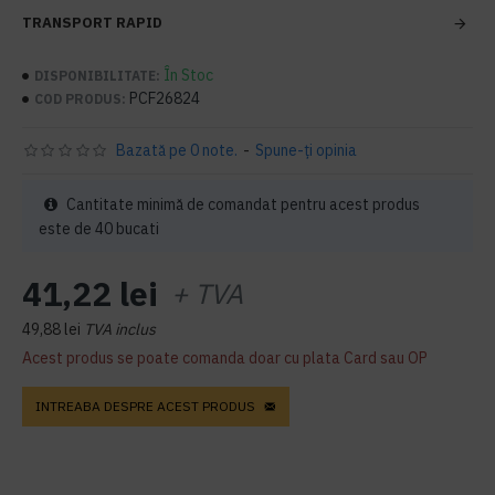
TRANSPORT RAPID
În Stoc
DISPONIBILITATE:
PCF26824
COD PRODUS:
Bazată pe 0 note.
-
Spune-ţi opinia
Cantitate minimă de comandat pentru acest produs
este de 40 bucati
41,22 lei
+ TVA
49,88 lei
TVA inclus
Acest produs se poate comanda doar cu plata Card sau OP
INTREABA DESPRE ACEST PRODUS