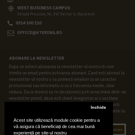
WEST BUSINESS CAMPUS
Strada Preciziei, Nr, 3W Sector 6, Bucuresti
0314 100 110
OFFICE@KTERING.RO
ABONARE LA NEWSLETTER
Dupa ce initiezi abonarea la newsletter-ul nostru iti vom
trimite un email pentru activarea abonarii. Cand esti abonat la
newsletter-ul nostru o sa primesti emailuri cu un caracter
promotional sau informativ si cu o frecventa medie, chiar
redusa. Daca doresti sa te dezabonezi poti urma linkul dintr-un
newsletter primit, daca esti client inregistrat ai o sectiune
speciala in contul tau in acest scop, si de asemenea ne poti
Inchide
contacta oricand pe email pentru orice intrebari sau cerinte cu
privire la datele tale personale.
Acest site utilizează module cookie pentru a
vă asigura că beneficiați de cea mai bună
Abonare
experiență pe site-ul nostru