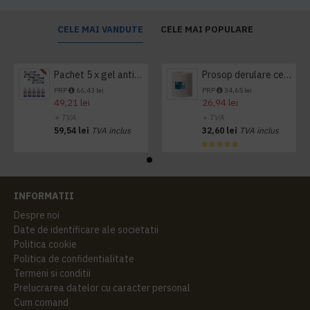
CELE MAI VANDUTE
CELE MAI POPULARE
Pachet 5 x gel antibacterian 50ml si 3 x Servetele antibacteriene 48 buc Hygienium
Prosop derulare centrala 1 pliu, 300 m Tork
PRP
66,43 lei
PRP
34,65 lei
49,21 lei
26,94 lei
+ TVA
+ TVA
59,54 lei
TVA inclus
32,60 lei
TVA inclus
INFORMATII
Despre noi
Date de identificare ale societatii
Politica cookie
Politica de confidentialitate
Termeni si conditii
Prelucrarea datelor cu caracter personal
Cum comand