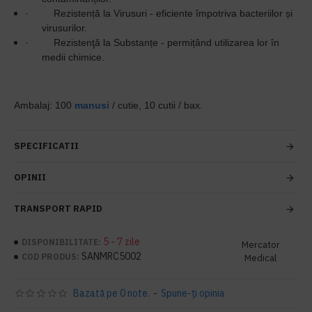
·
Rezistență la Virusuri - eficiente împotriva bacteriilor și
virusurilor.
·
Rezistenţă la Substanțe - permițând utilizarea lor în
medii chimice.
Ambalaj: 100
manusi
/ cutie, 10 cutii / bax.
SPECIFICATII
OPINII
TRANSPORT RAPID
5 - 7 zile
DISPONIBILITATE:
Mercator
SANMRC5002
COD PRODUS:
Medical
Bazată pe 0 note.
-
Spune-ţi opinia