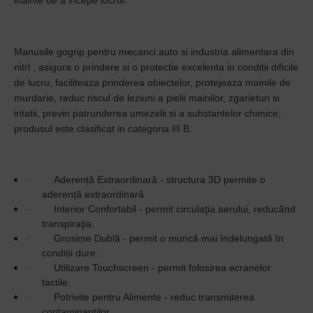
inainte de a incepe lucrul.
Manusile gogrip pentru mecanci auto si industria alimentara din
nitrl , asigura o prindere si o protectie excelenta in conditii dificile
de lucru, faciliteaza prinderea obiectelor, protejeaza mainile de
murdarie, reduc riscul de leziuni a pielii mainilor, zgarieturi si
iritatii, previn patrunderea umezelii si a substantelor chimice;
produsul este clasificat in categoria III B.
·
Aderență Extraordinară - structura 3D permite o
aderență extraordinară
·
Interior Confortabil - permit circulaţia aerului, reducând
transpiraţia.
·
Grosime Dublă - permit o muncă mai îndelungată în
condiții dure.
·
Utilizare Touchscreen - permit folosirea ecranelor
tactile.
·
Potrivite pentru Alimente - reduc transmiterea
contaminanților.