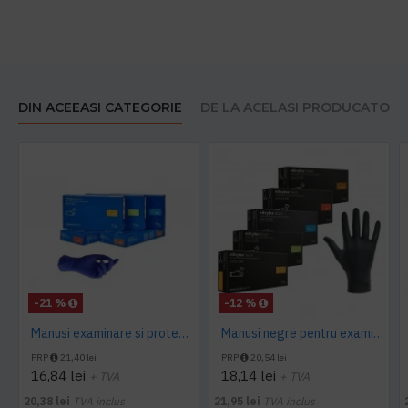
DIN ACEEASI CATEGORIE
DE LA ACELASI PRODUCATOR
-21 %
-12 %
Manusi examinare si protectie Nitrylex Basic, 100 buc/cutie
Manusi negre pentru examinare si protectie Nitrylex, 100buc/set
PRP
21,40 lei
PRP
20,54 lei
16,84 lei
18,14 lei
+ TVA
+ TVA
20,38 lei
TVA inclus
21,95 lei
TVA inclus