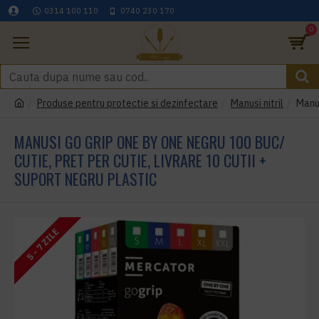
0314 100 110
0740 230 170
0
Produse pentru protectie si dezinfectare
Manusi nitril
Manus
MANUSI GO GRIP ONE BY ONE NEGRU 100 BUC/
CUTIE, PRET PER CUTIE, LIVRARE 10 CUTII +
SUPORT NEGRU PLASTIC
5 - 7 ZILE