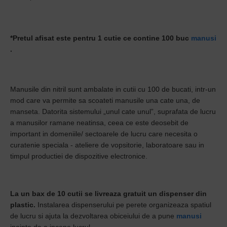
*Pretul afisat este pentru 1 cutie ce contine 100 buc
manusi
.
Manusile din nitril sunt ambalate in cutii cu 100 de bucati, intr-un
mod care va permite sa scoateti manusile una cate una, de
manseta. Datorita sistemului „unul cate unul”, suprafata de lucru
a manusilor ramane neatinsa, ceea ce este deosebit de
important in domeniile/ sectoarele de lucru care necesita o
curatenie speciala - ateliere de vopsitorie, laboratoare sau in
timpul productiei de dispozitive electronice.
La un bax de 10 cutii se livreaza gratuit un dispenser din
plastic.
Instalarea dispenserului pe perete organizeaza spatiul
de lucru si ajuta la dezvoltarea obiceiului de a pune
manusi