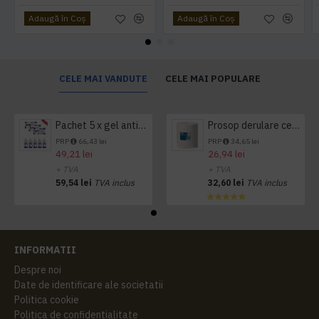
Adaugă în Coş
Adaugă în Coş
CELE MAI VANDUTE
CELE MAI POPULARE
Pachet 5 x gel antibacterian 50ml si 3 x Servetele antibacteriene 48 buc Hygienium
Prosop derulare centrala 1 pliu, 300 m Tork
PRP
66,43 lei
PRP
34,65 lei
49,21 lei
26,94 lei
+ TVA
+ TVA
59,54 lei
TVA inclus
32,60 lei
TVA inclus
INFORMATII
Despre noi
Date de identificare ale societatii
Politica cookie
Politica de confidentialitate