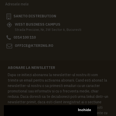
Adresele mele
SANITO DISTRIBUTION
WEST BUSINESS CAMPUS
Strada Preciziei, Nr, 3W Sector 6, Bucuresti
0314 100 110
OFFICE@KTERING.RO
ABONARE LA NEWSLETTER
Dupa ce initiezi abonarea la newsletter-ul nostru iti vom
trimite un email pentru activarea abonarii. Cand esti abonat la
newsletter-ul nostru o sa primesti emailuri cu un caracter
promotional sau informativ si cu o frecventa medie, chiar
redusa. Daca doresti sa te dezabonezi poti urma linkul dintr-un
newsletter primit, daca esti client inregistrat ai o sectiune
speciala in contul tau in acest scop, si de asemenea ne poti
Inchide
contacta oricand pe email pentru orice intrebari sau cerinte cu