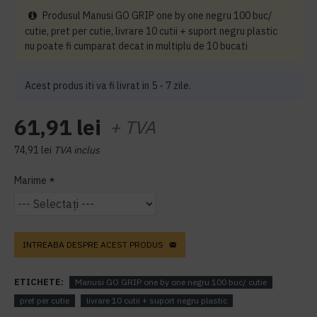
Produsul Manusi GO GRIP one by one negru 100 buc/
cutie, pret per cutie, livrare 10 cutii + suport negru plastic
nu poate fi cumparat decat in multiplu de 10 bucati
Acest produs iti va fi livrat in 5 - 7 zile.
61,91 lei
+ TVA
74,91 lei
TVA inclus
Marime
INTREABA DESPRE ACEST PRODUS
ETICHETE:
Manusi GO GRIP one by one negru 100 buc/ cutie
pret per cutie
livrare 10 cutii + suport negru plastic