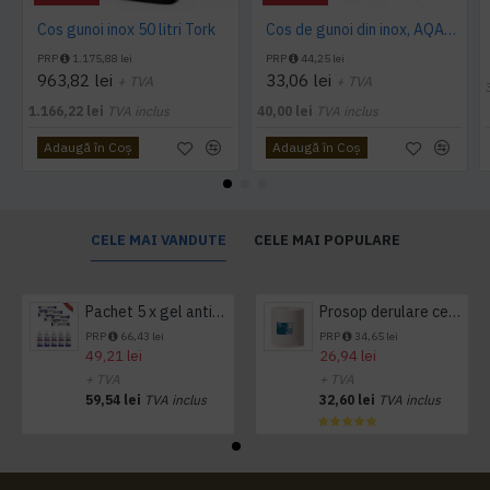
Cos gunoi inox 50 litri Tork
Cos de gunoi din inox, AQAS 5L
PRP
1.175,88 lei
PRP
44,25 lei
963,82 lei
33,06 lei
+ TVA
+ TVA
1.166,22 lei
TVA inclus
40,00 lei
TVA inclus
Adaugă în Coş
Adaugă în Coş
CELE MAI VANDUTE
CELE MAI POPULARE
Pachet 5 x gel antibacterian 50ml si 3 x Servetele antibacteriene 48 buc Hygienium
Prosop derulare centrala 1 pliu, 300 m Tork
PRP
66,43 lei
PRP
34,65 lei
49,21 lei
26,94 lei
+ TVA
+ TVA
59,54 lei
TVA inclus
32,60 lei
TVA inclus