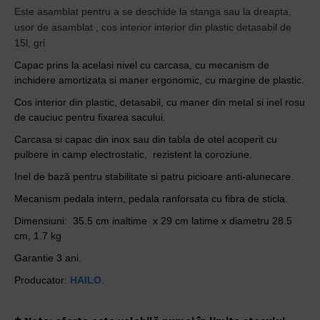
Este asamblat pentru a se deschide la stanga sau la dreapta,
usor de asamblat , cos interior interior din plastic detasabil de
15l, gri
Capac prins la acelasi nivel cu carcasa, cu mecanism de
inchidere amortizata si maner ergonomic, cu margine de plastic.
Cos interior din plastic, detasabil, cu maner din metal si inel rosu
de cauciuc pentru fixarea sacului.
Carcasa si capac din inox sau din tabla de otel acoperit cu
pulbere in camp electrostatic, rezistent la coroziune.
Inel de bază pentru stabilitate si patru picioare anti-alunecare.
Mecanism pedala intern, pedala ranforsata cu fibra de sticla.
Dimensiuni: 35.5 cm inaltime
x 29 cm latime x diametru 28.5
cm, 1.7 kg
Garantie 3 ani.
Producator:
HAILO
.