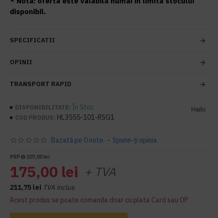
* Nota: oferta este valabilă numai în limita stocului
disponibil.
SPECIFICATII
OPINII
TRANSPORT RAPID
În Stoc
DISPONIBILITATE:
Hailo
HL3555-101-RSG1
COD PRODUS:
Bazată pe 0 note.
-
Spune-ţi opinia
PRP
207,00 lei
175,00 lei
+ TVA
211,75 lei
TVA inclus
Acest produs se poate comanda doar cu plata Card sau OP