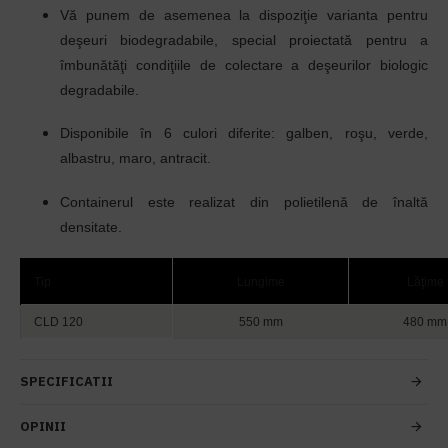
Vă punem de asemenea la dispoziţie varianta pentru
deşeuri biodegradabile, special proiectată pentru a
îmbunătăţi condiţiile de colectare a deşeurilor biologic
degradabile.
Disponibile
în
6 culori diferite: galben, roşu, verde,
albastru, maro, antracit.
Containerul este realizat din polietilenă de
înaltă
densitate
.
Tip
Lungime
Lăţime
CLD 120
550 mm
480 mm
SPECIFICATII
OPINII