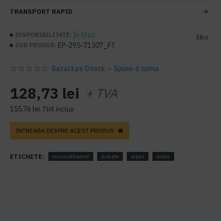
TRANSPORT RAPID
În Stoc
DISPONIBILITATE:
Elko
EP-295-71307_FT
COD PRODUS:
Bazată pe 0 note.
-
Spune-ţi opinia
128,73 lei
+ TVA
155,76 lei
TVA inclus
INTREABA DESPRE ACEST PRODUS
ETICHETE:
eurocontainer
pubele
aqas
aqas