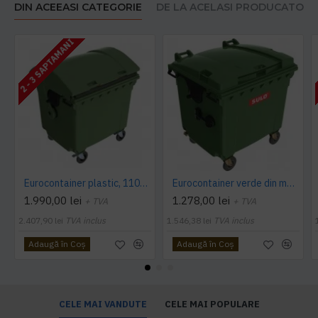
DIN ACEEASI CATEGORIE
DE LA ACELASI PRODUCATOR
2 - 3 SAPTAMANI
Eurocontainer plastic, 1100 L, verde, capac rotund - Transport Inclus
Eurocontainer verde din material plastic, cu capac plat, SULO, 1100 l - Transport Inclus
1.990,00 lei
1.278,00 lei
+ TVA
+ TVA
2.407,90 lei
TVA inclus
1.546,38 lei
TVA inclus
Adaugă în Coş
Adaugă în Coş
CELE MAI VANDUTE
CELE MAI POPULARE