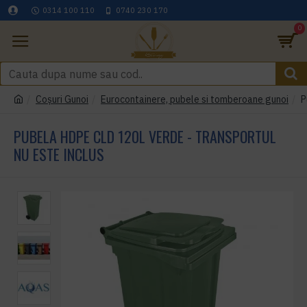
0314 100 110
0740 230 170
0
Coşuri Gunoi
Eurocontainere, pubele si tomberoane gunoi
P
PUBELA HDPE CLD 120L VERDE - TRANSPORTUL
NU ESTE INCLUS