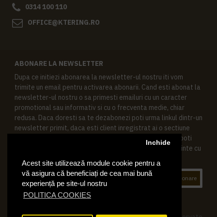
0314 100 110
OFFICE@KTERING.RO
ABONARE LA NEWSLETTER
Dupa ce initiezi abonarea la newsletter-ul nostru iti vom
trimite un email pentru activarea abonarii. Cand esti abonat la
newsletter-ul nostru o sa primesti emailuri cu un caracter
promotional sau informativ si cu o frecventa medie, chiar
redusa. Daca doresti sa te dezabonezi poti urma linkul dintr-un
newsletter primit, daca esti client inregistrat ai o sectiune
speciala in contul tau in acest scop, si de asemenea ne poti
Inchide
contacta oricand pe email pentru orice intrebari sau cerinte cu
privire la datele tale personale.
Acest site utilizează module cookie pentru a
vă asigura că beneficiați de cea mai bună
Abonare
experiență pe site-ul nostru
POLITICA COOKIES
© 2019 Ktering.ro , Toate drepturile rezervate