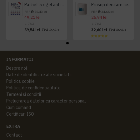
Pachet 5 x gel antibacterian 50ml si 3 x Servetele antibacteriene 48 buc Hygienium
Prosop derulare centrala 1 pliu, 300 m Tork
PRP
66,43 lei
PRP
34,65 lei
49,21 lei
26,94 lei
+ TVA
+ TVA
59,54 lei
TVA inclus
32,60 lei
TVA inclus
INFORMATII
Despre noi
Date de identificare ale societatii
Politica cookie
Politica de confidentialitate
Termeni si conditii
Prelucrarea datelor cu caracter personal
Cum comand
Certificari ISO
EXTRA
Contact