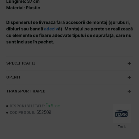
Lungime: 37 cm
Material: Plastic
Dispenserul se livrează fără accesorii de montaj (șuruburi,
dibluri sau bandă
adeziv
ă). Montajul pe perete se realizează
cu elemente de fixare adecvate tipului de suprafață, care nu
sunt incluse în pachet.
SPECIFICATII
OPINII
TRANSPORT RAPID
În Stoc
DISPONIBILITATE:
552508
COD PRODUS:
Tork