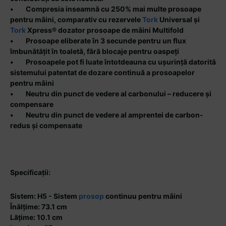
• Compresia inseamnă cu 250% mai multe prosoape
pentru mâini, comparativ cu rezervele
Tork
Universal și
Tork
Xpress® dozator prosoape de mâini Multifold
• Prosoape eliberate în 3 secunde pentru un flux
îmbunătățit în toaletă, fără blocaje pentru oaspeți
• Prosoapele pot fi luate întotdeauna cu ușurință datorită
sistemului patentat de dozare continuă a prosoapelor
pentru mâini
• Neutru din punct de vedere al carbonului – reducere și
compensare
• Neutru din punct de vedere al amprentei de carbon-
redus și compensate
Specificații:
Sistem: H5 - Sistem
prosop
continuu pentru mâini
Înălțime: 73.1 cm
Lățime: 10.1 cm