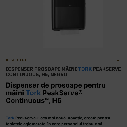
DESCRIERE
DISPENSER PROSOAPE MÂINI
TORK
PEAKSERVE
CONTINUOUS, H5, NEGRU
Dispenser de prosoape pentru
mâini
Tork
PeakServe®
Continuous™, H5
Tork
PeakServe®: cea mai nouă inovație, creată pentru
toaletele aglomerate, în care personalul trebuie să