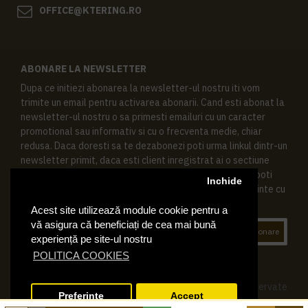
OFFICE@KTERING.RO
ABONARE LA NEWSLETTER
Dupa ce initiezi abonarea la newsletter-ul nostru iti vom
trimite un email pentru activarea abonarii. Cand esti abonat la
newsletter-ul nostru o sa primesti emailuri cu un caracter
promotional sau informativ si cu o frecventa medie, chiar
redusa. Daca doresti sa te dezabonezi poti urma linkul dintr-un
newsletter primit, daca esti client inregistrat ai o sectiune
speciala in contul tau in acest scop, si de asemenea ne poti
Inchide
contacta oricand pe email pentru orice intrebari sau cerinte cu
privire la datele tale personale.
Acest site utilizează module cookie pentru a
vă asigura că beneficiați de cea mai bună
Abonare
experiență pe site-ul nostru
POLITICA COOKIES
© 2019 Ktering.ro , Toate drepturile rezervate
Preferinte
Accept