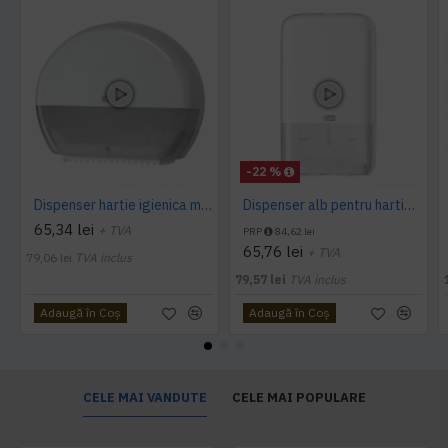
-22 %
Dispenser hartie igienica mini Jumbo Tork alb
Dispenser alb pentru hartie igienica pliata, bulk, Tork
65,34 lei
+ TVA
PRP
84,62 lei
65,76 lei
+ TVA
79,06 lei
TVA inclus
79,57 lei
TVA inclus
Adaugă în Coş
Adaugă în Coş
CELE MAI VANDUTE
CELE MAI POPULARE