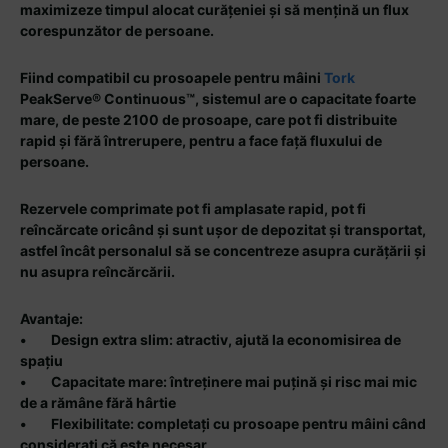
maximizeze timpul alocat curățeniei și să mențină un flux
corespunzător de persoane.
Fiind compatibil cu prosoapele pentru mâini
Tork
PeakServe® Continuous™, sistemul are o capacitate foarte
mare, de peste 2100 de prosoape, care pot fi distribuite
rapid și fără întrerupere, pentru a face față fluxului de
persoane.
Rezervele comprimate pot fi amplasate rapid, pot fi
reîncărcate oricând și sunt ușor de depozitat și transportat,
astfel încât personalul să se concentreze asupra curățării și
nu asupra reîncărcării.
Avantaje:
• Design extra slim: atractiv, ajută la economisirea de
spațiu
• Capacitate mare: întreținere mai puțină și risc mai mic
de a rămâne fără hârtie
• Flexibilitate: completați cu prosoape pentru mâini când
considerați că este necesar