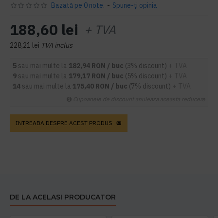
Bazată pe 0 note.
-
Spune-ţi opinia
188,60 lei
+ TVA
228,21 lei
TVA inclus
5
sau mai multe la
182,94 RON / buc
(3% discount)
+ TVA
9
sau mai multe la
179,17 RON / buc
(5% discount)
+ TVA
14
sau mai multe la
175,40 RON / buc
(7% discount)
+ TVA
Cupoanele de discount anuleaza aceasta reducere
INTREABA DESPRE ACEST PRODUS
DE LA ACELASI PRODUCATOR