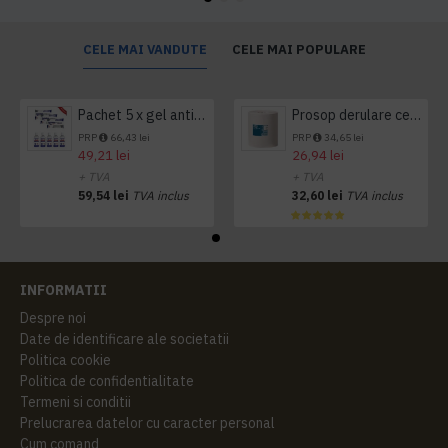
CELE MAI VANDUTE
CELE MAI POPULARE
Pachet 5 x gel antibacterian 50ml si 3 x Servetele antibacteriene 48 buc Hygienium
Prosop derulare centrala 1 pliu, 300 m Tork
PRP
66,43 lei
PRP
34,65 lei
49,21 lei
26,94 lei
+ TVA
+ TVA
59,54 lei
TVA inclus
32,60 lei
TVA inclus
INFORMATII
Despre noi
Date de identificare ale societatii
Politica cookie
Politica de confidentialitate
Termeni si conditii
Prelucrarea datelor cu caracter personal
Cum comand