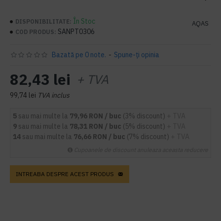
În Stoc
DISPONIBILITATE:
AQAS
SANPT0306
COD PRODUS:
Bazată pe 0 note.
-
Spune-ţi opinia
82,43 lei
+ TVA
99,74 lei
TVA inclus
5
sau mai multe la
79,96 RON / buc
(3% discount)
+ TVA
9
sau mai multe la
78,31 RON / buc
(5% discount)
+ TVA
14
sau mai multe la
76,66 RON / buc
(7% discount)
+ TVA
Cupoanele de discount anuleaza aceasta reducere
INTREABA DESPRE ACEST PRODUS