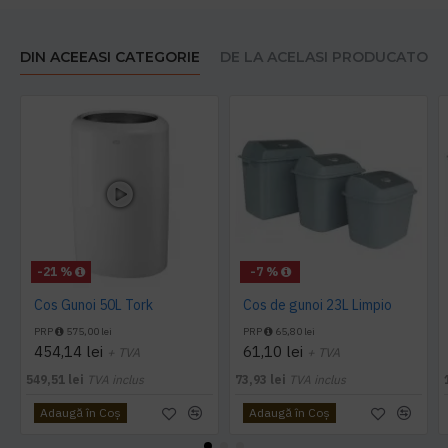
DIN ACEEASI CATEGORIE
DE LA ACELASI PRODUCATOR
-21 %
-7 %
Cos Gunoi 50L Tork
Cos de gunoi 23L Limpio
PRP
575,00 lei
PRP
65,80 lei
454,14 lei
61,10 lei
+ TVA
+ TVA
549,51 lei
TVA inclus
73,93 lei
TVA inclus
Adaugă în Coş
Adaugă în Coş