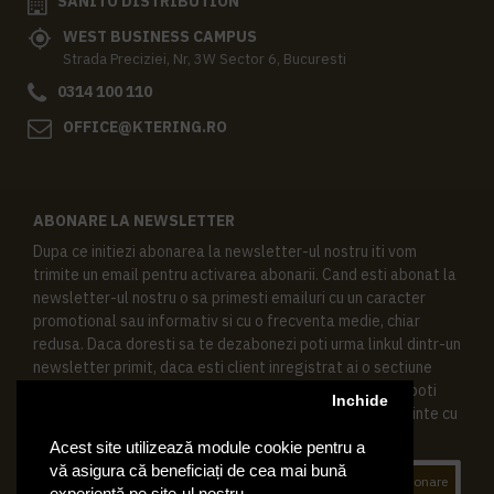
SANITO DISTRIBUTION
WEST BUSINESS CAMPUS
Strada Preciziei, Nr, 3W Sector 6, Bucuresti
0314 100 110
OFFICE@KTERING.RO
ABONARE LA NEWSLETTER
Dupa ce initiezi abonarea la newsletter-ul nostru iti vom
trimite un email pentru activarea abonarii. Cand esti abonat la
newsletter-ul nostru o sa primesti emailuri cu un caracter
promotional sau informativ si cu o frecventa medie, chiar
redusa. Daca doresti sa te dezabonezi poti urma linkul dintr-un
newsletter primit, daca esti client inregistrat ai o sectiune
speciala in contul tau in acest scop, si de asemenea ne poti
Inchide
contacta oricand pe email pentru orice intrebari sau cerinte cu
privire la datele tale personale.
Acest site utilizează module cookie pentru a
vă asigura că beneficiați de cea mai bună
Abonare
experiență pe site-ul nostru