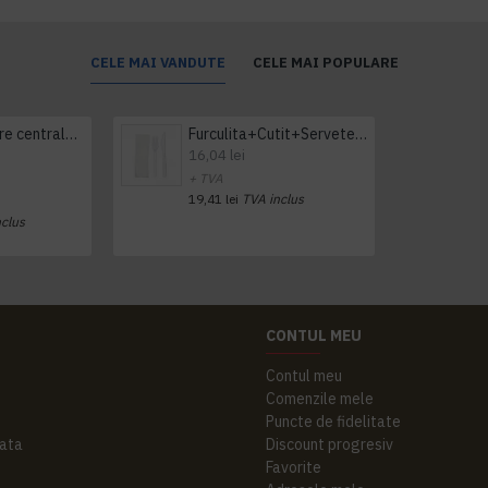
CELE MAI VANDUTE
CELE MAI POPULARE
Prosop derulare centrala 1 pliu, 300 m Tork
Furculita+Cutit+Servetel 100buc/set
16,04 lei
+ TVA
19,41 lei
TVA inclus
nclus
CONTUL MEU
Contul meu
Comenzile mele
Puncte de fidelitate
ata
Discount progresiv
Favorite