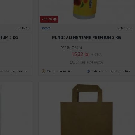
-11 %
SFR 1263
Horeca
SFR 1264
IUM 2 KG
PUNGI ALIMENTARE PREMIUM 3 KG
PRP
17,20 lei
15,32 lei
+ TVA
18,54 lei
TVA inclus
ba despre produs
Cumpara acum
Intreaba despre produs