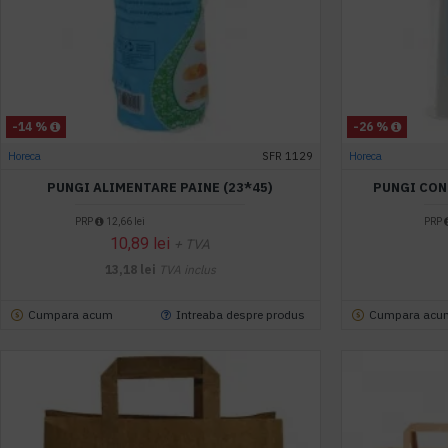
-14 %
-26 %
Horeca
SFR 1129
Horeca
PUNGI ALIMENTARE PAINE (23*45)
PUNGI CON
PRP
12,66 lei
PRP
10,89 lei
+ TVA
13,18 lei
TVA inclus
Cumpara acum
Intreaba despre produs
Cumpara acu