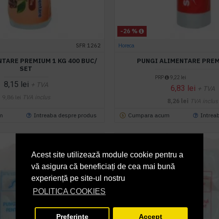
-26 %
SFR 1262
Horeca
TARE PREMIUM 1 KG 400 BUC/
PUNGI ALIMENTARE PREM
SET
PRP
9,22 lei
8,15 lei
+ TVA
6,83 lei
+ TVA
9,86 lei
TVA inclus
8,26 lei
TVA inclus
m
Intreaba despre produs
Cumpara acum
Intrea
Acest site utilizează module cookie pentru a
vă asigura că beneficiați de cea mai bună
experiență pe site-ul nostru
POLITICA COOKIES
Preferinte
Accept