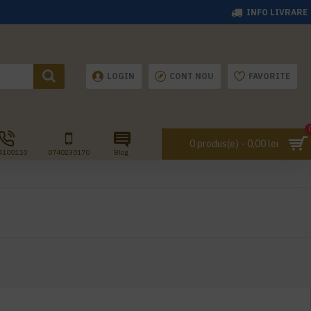
INFO LIVRARE
LOGIN
CONT NOU
FAVORITE
0 produs(e) - 0,00 lei
4100110
0740230170
Blog