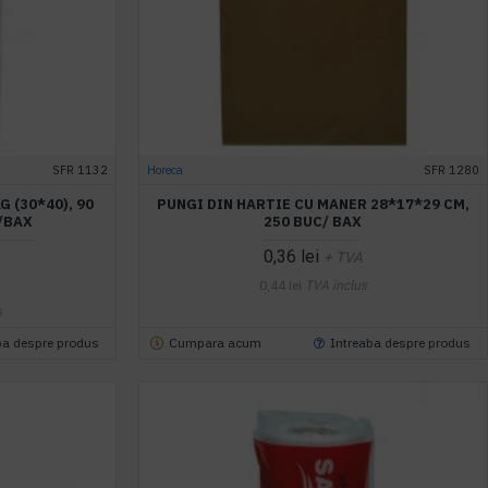
SFR 1132
Horeca
SFR 1280
 (30*40), 90
PUNGI DIN HARTIE CU MANER 28*17*29 CM,
/BAX
250 BUC/ BAX
0,36 lei
+ TVA
0,44 lei
TVA inclus
s
ba despre produs
Cumpara acum
Intreaba despre produs