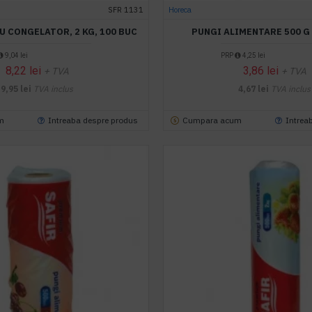
SFR 1131
Horeca
U CONGELATOR, 2 KG, 100 BUC
PUNGI ALIMENTARE 500 G 
9,04 lei
PRP
4,25 lei
8,22 lei
3,86 lei
+ TVA
+ TVA
9,95 lei
TVA inclus
4,67 lei
TVA inclus
m
Intreaba despre produs
Cumpara acum
Intrea