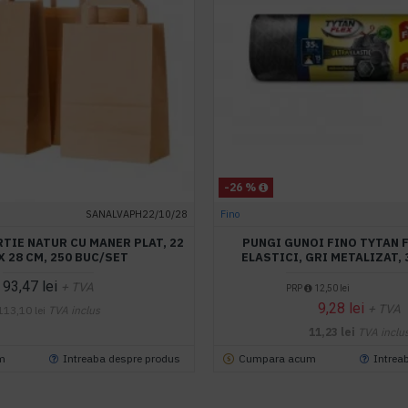
-26 %
SANALVAPH22/10/28
Fino
RTIE NATUR CU MANER PLAT, 22
PUNGI GUNOI FINO TYTAN F
 X 28 CM, 250 BUC/SET
ELASTICI, GRI METALIZAT, 3
93,47 lei
+ TVA
PRP
12,50 lei
9,28 lei
+ TVA
113,10 lei
TVA inclus
11,23 lei
TVA inclu
m
Intreaba despre produs
Cumpara acum
Intrea