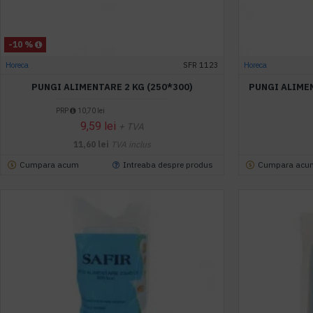
-10 %
Horeca
SFR 1123
Horeca
PUNGI ALIMENTARE 2 KG (250*300)
PUNGI ALIMEN
PRP
10,70 lei
9,59 lei
+ TVA
11,60 lei
TVA inclus
Cumpara acum
Intreaba despre produs
Cumpara acu