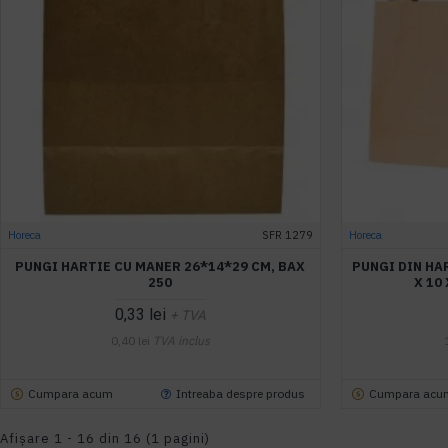
Horeca
SFR 1279
Horeca
PUNGI HARTIE CU MANER 26*14*29 CM, BAX
PUNGI DIN HA
250
X 10
0,33 lei
+ TVA
0,40 lei
TVA inclus
Cumpara acum
Intreaba despre produs
Cumpara acu
Afişare 1 - 16 din 16 (1 pagini)