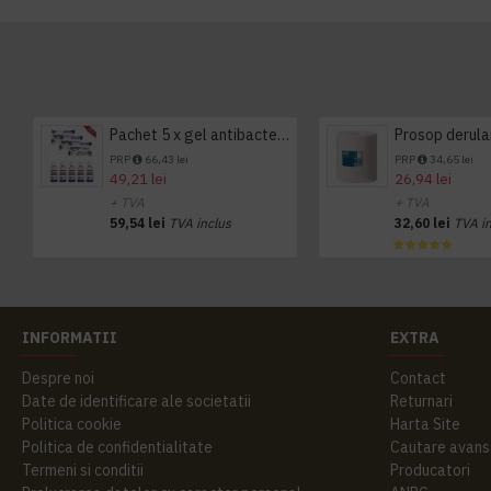
Pachet 5 x gel antibacterian 50ml si 3 x Servetele antibacteriene 48 buc Hygienium
PRP
66,43 lei
PRP
34,65 lei
49,21 lei
26,94 lei
+ TVA
+ TVA
59,54 lei
TVA inclus
32,60 lei
TVA i
INFORMATII
EXTRA
Despre noi
Contact
Date de identificare ale societatii
Returnari
Politica cookie
Harta Site
Politica de confidentialitate
Cautare avans
Termeni si conditii
Producatori