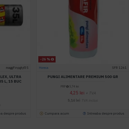
-26 %
maggFinpgtyf35
Horeca
SFR 1261
LEX, ULTRA
PUNGI ALIMENTARE PREMIUM 500 GR
5 L, 15 BUC
PRP
5,74 lei
4,25 lei
+ TVA
5,14 lei
TVA inclus
s
ba despre produs
Cumpara acum
Intreaba despre produs