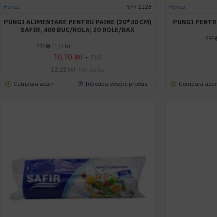
Horeca
SFR 1128
Horeca
PUNGI ALIMENTARE PENTRU PAINE (20*40 CM)
PUNGI PENTR
SAFIR, 400 BUC/ROLA; 20 ROLE/BAX
PRP
PRP
11,11 lei
10,10 lei
+ TVA
12,22 lei
TVA inclus
Cumpara acum
Intreaba despre produs
Cumpara acu