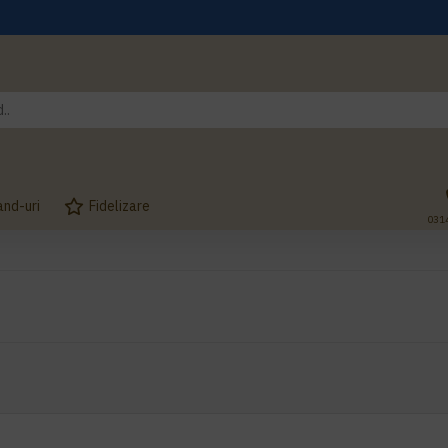
and-uri
Fidelizare
031