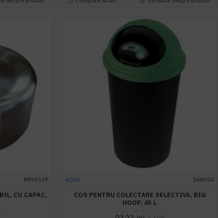
ba despre produs
Cumpara acum
Intreaba despre produs
MEV6529
AQAS
SAN304
IL, CU CAPAC,
COS PENTRU COLECTARE SELECTIVA, BIG
HOOP, 45 L