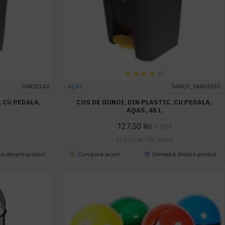
SANSE342
AQAS
SANCH_SANSE063
, CU PEDALA,
COS DE GUNOI, DIN PLASTIC, CU PEDALA,
AQAS, 45 L
127,50 lei
+ TVA
154,28 lei
TVA inclus
ba despre produs
Cumpara acum
Intreaba despre produs