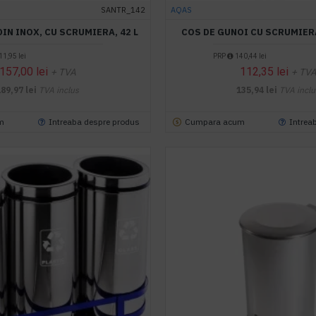
SANTR_142
AQAS
IN INOX, CU SCRUMIERA, 42 L
COS DE GUNOI CU SCRUMIERA
1,95 lei
PRP
140,44 lei
157,00 lei
112,35 lei
+ TVA
+ TV
189,97 lei
TVA inclus
135,94 lei
TVA inclu
m
Intreaba despre produs
Cumpara acum
Intrea