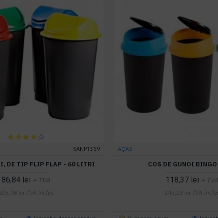
SANPT359
AQAS
, DE TIP FLIP FLAP - 60 LITRI
COS DE GUNOI BINGO 
86,84 lei
118,37 lei
+ TVA
+ TV
105,08 lei
TVA inclus
143,23 lei
TVA inclu