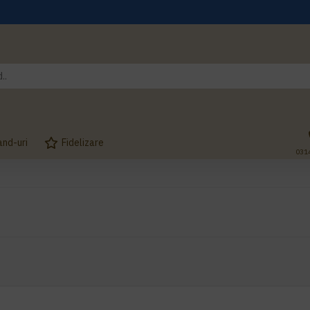
and-uri
Fidelizare
031