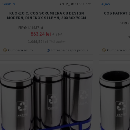
SaniBIN
SANTR_DMK1531inox
AQAS
KUOKIO C, COS SCRUMIERA CU DESIGN
COS PATRAT D
MODERN, DIN INOX SI LEMN, 30X30X70CM
PRP
21
PRP
1.165,37 lei
863,24 lei
+ TVA
1.044,52 lei
TVA inclus
Cumpara acum
Intreaba despre produs
Cumpara acu