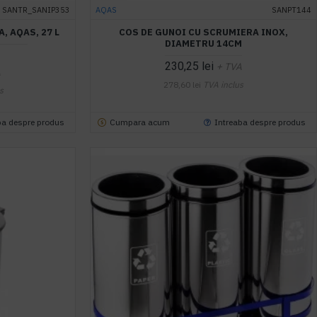
SANTR_SANIP353
AQAS
SANPT144
, AQAS, 27 L
COS DE GUNOI CU SCRUMIERA INOX,
DIAMETRU 14CM
230,25 lei
+ TVA
A
278,60 lei
TVA inclus
s
ba despre produs
Cumpara acum
Intreaba despre produs