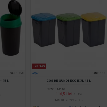
-20 %
SANPT350
AQAS
SANPT358
- 45 L
COS DE GUNOI ECO BIN, 45 L
A
PRP
145,64 lei
116,51 lei
+ TVA
s
140,98 lei
TVA inclus