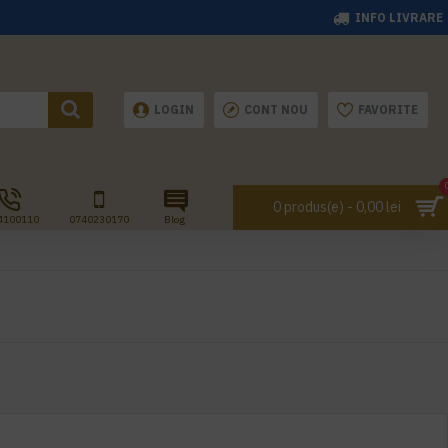
INFO LIVRARE
LOGIN
CONT NOU
FAVORITE
0 produs(e) - 0,00 lei
4100110
0740230170
Blog