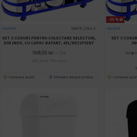
-26 %
SaniBIN
SANTR_3561-3
SaniBIN
SET 3 COSURI PENTRU COLECTARE SELECTIVA,
SET 3 COSU
DIN INOX, CU CAPAC BATANT, 45L/RECIPIENT
IN
568,00 lei
+ TVA
PRP
70
687,28 lei
TVA inclus
Cumpara acum
Intreaba despre produs
Cumpara acu