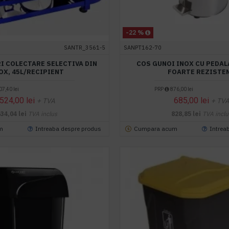
-22 %
SANTR_3561-5
SANPT162-70
RI COLECTARE SELECTIVA DIN
COS GUNOI INOX CU PEDALA
OX, 45L/RECIPIENT
FOARTE REZISTE
7,40 lei
PRP
876,00 lei
524,00 lei
685,00 lei
+ TVA
+ TV
634,04 lei
TVA inclus
828,85 lei
TVA inclu
m
Intreaba despre produs
Cumpara acum
Intrea