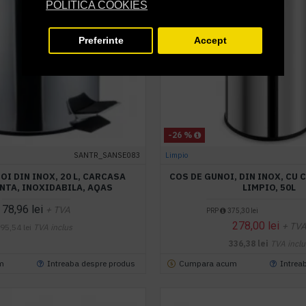
POLITICA COOKIES
Preferinte
Accept
-26 %
SANTR_SANSE083
Limpio
OI DIN INOX, 20 L, CARCASA
COS DE GUNOI, DIN INOX, CU 
NTA, INOXIDABILA, AQAS
LIMPIO, 50L
78,96 lei
+ TVA
PRP
375,30 lei
278,00 lei
+ TV
95,54 lei
TVA inclus
336,38 lei
TVA inclu
m
Intreaba despre produs
Cumpara acum
Intrea