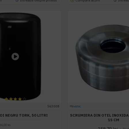
m
Intreaba despre produs
Cumpara acum
Intrea
563008
Mevatec
OI NEGRU TORK, 50 LITRI
SCRUMIERA DIN OTEL INOXIDAB
15 CM​
6,00 lei