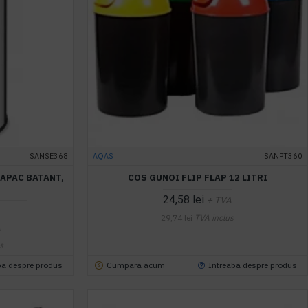
SANSE368
AQAS
SANPT360
CAPAC BATANT,
COS GUNOI FLIP FLAP 12 LITRI
24,58 lei
+ TVA
29,74 lei
TVA inclus
A
s
ba despre produs
Cumpara acum
Intreaba despre produs