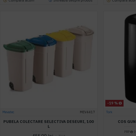
Cumpara acum
Intreaba despre produs
Cumpara acu
-19 %
Mevatec
MEV4417
Tork
PUBELA COLECTARE SELECTIVA DESEURI, 100
COS GUN
L
PRP
59