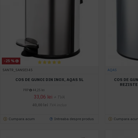
-25 %
SANTR_SANSE345
AQAS
COS DE GUNOI DIN INOX, AQAS 5L
COS DE GUN
REZISTE
PRP
44,25 lei
33,06 lei
+ TVA
40,00 lei
TVA inclus
Cumpara acum
Intreaba despre produs
Cumpara acu