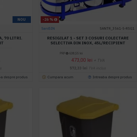
NOU
-26 %
SaniBIN
SANTR_3561-5-RSG1
, 70 LITRI.
RESIGILAT 1 - SET 3 COSURI COLECTARE
NT
SELECTIVA DIN INOX, 45L/RECIPIENT
PRP
638,55 lei
473,00 lei
A
+ TVA
s
572,33 lei
TVA inclus
ba despre produs
Cumpara acum
Intreaba despre produs