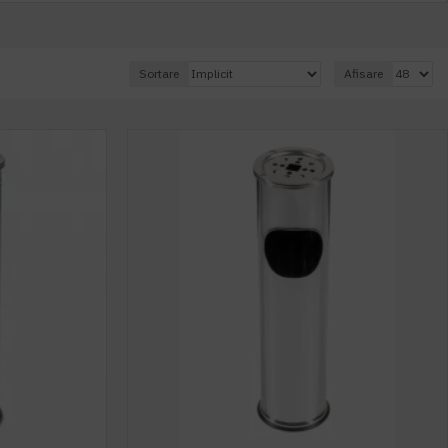
Sortare
Afisare