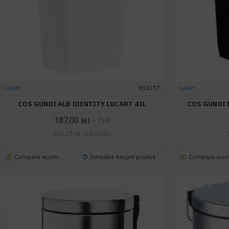
Lucart
892357
Lucart
COS GUNOI ALB IDENTITY LUCART 43L
COS GUNOI 
187,00 lei
+ TVA
226,27 lei
TVA inclus
Cumpara acum
Intreaba despre produs
Cumpara acu