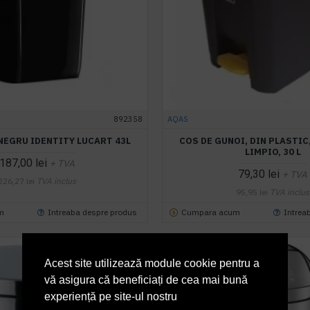
892358
AQAS
NEGRU IDENTITY LUCART 43L
COS DE GUNOI, DIN PLASTIC
LIMPIO, 30 L
187,00 lei
+ TVA
79,30 lei
+ TVA
226,27 lei
TVA inclus
95,95 lei
TVA inclus
m
Intreaba despre produs
Cumpara acum
Intrea
Acest site utilizează module cookie pentru a
vă asigura că beneficiați de cea mai bună
experiență pe site-ul nostru