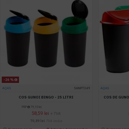
-26 %
AQAS
SANPT349
AQAS
COS GUNOI BINGO - 25 LITRI
COS DE GUNOI
PRP
79,10 lei
58,59 lei
+ TVA
70,89 lei
TVA inclus