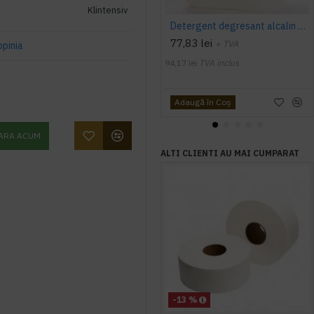
Klintensiv
Detergent degresant alcalin Cuptor si Plita, 5 L, Konga
77,83 lei
+ TVA
opinia
94,17 lei
TVA inclus
Adaugă în Coş
ARA ACUM
ALTI CLIENTI AU MAI CUMPARAT
-13 %