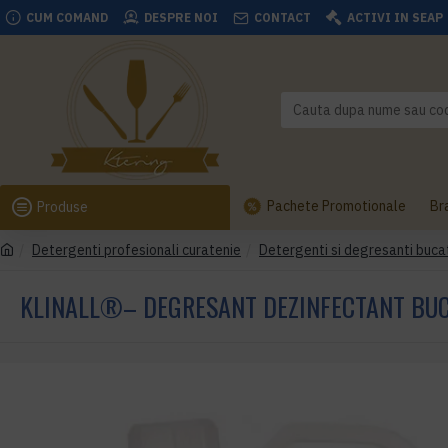
CUM COMAND
DESPRE NOI
CONTACT
ACTIVI IN SEAP
Pachete Promotionale
Br
Produse
Detergenti profesionali curatenie
Detergenti si degresanti buca
KLINALL®– DEGRESANT DEZINFECTANT BUCA