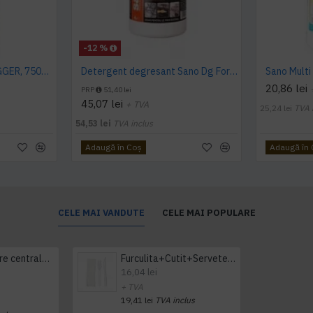
-12 %
SANO FORTE PLUS TRIGGER, 750ml, detergent arsuri, grasimi
Detergent degresant Sano Dg Forte 4L
20,86 lei
PRP
51,40 lei
45,07 lei
+ TVA
25,24 lei
TVA 
54,53 lei
TVA inclus
Adaugă în Coş
Adaugă în
CELE MAI VANDUTE
CELE MAI POPULARE
Prosop derulare centrala 1 pliu, 300 m Tork
Furculita+Cutit+Servetel 100buc/set
16,04 lei
+ TVA
19,41 lei
TVA inclus