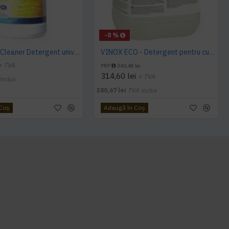
-8 %
Sano Multi Cleaner Detergent universal gel 4L
VINOX ECO - Detergent pentru curatare suprafete din inox, 10 L, Kiehl
+ TVA
PRP
340,48 lei
314,60 lei
+ TVA
inclus
380,67 lei
TVA inclus
 Coş
Adaugă în Coş