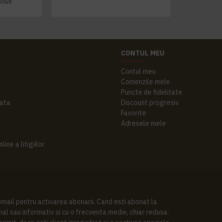
nclus
CONTUL MEU
Contul meu
Comenzile mele
Puncte de fidelitate
ata
Discount progresiv
Favorite
Adresele mele
ine a litigiilor
 email pentru activarea abonarii. Cand esti abonat la
al sau informativ si cu o frecventa medie, chiar redusa.