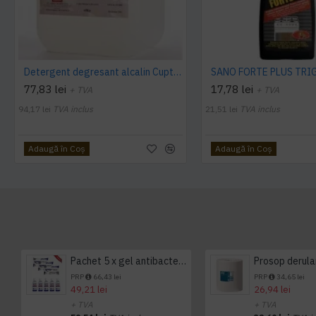
Detergent degresant alcalin Cuptor si Plita, 5 L, Konga
77,83 lei
17,78 lei
+ TVA
+ TVA
94,17 lei
TVA inclus
21,51 lei
TVA inclus
Adaugă în Coş
Adaugă în Coş
Pachet 5 x gel antibacterian 50ml si 3 x Servetele antibacteriene 48 buc Hygienium
PRP
66,43 lei
PRP
34,65 lei
49,21 lei
26,94 lei
+ TVA
+ TVA