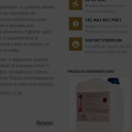
Produs disponibil si pe
prafețelor și curățarea petelor
www.e-licitatie.ro
de pe suprafețele din
CEL MAI MIC PRET
usul prin pulverizarea și/sau
Ai gasit un pret mai mic?
e și igienizate prin
Promitem sa il echivalam.
limentelor, frigidere, spații
le și suprafețe dure și
SUPORT PREMIUM
produs gata de utilizare, cu
Consulta un expert Sanito
de dovedite.
pentru mai multe detalii
țelor și degresarea acestora
 lăsati să acționeze minim 5
PRODUSE ASEMANATOARE
ică. Se spală și se clăteste
tecţie.*Elimină microorganisme
ezultate în urma unei infectări.
BIO/02/12.24