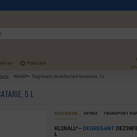
and-uri
Fidelizare
031
tarie
KlinAll®– Degresant dezinfectant bucatarie, 5 l
TARIE, 5 L
DESCRIERE
OPINII
TRANSPORT RA
KLINALL®–
DEGRESANT
DEZINFE
L