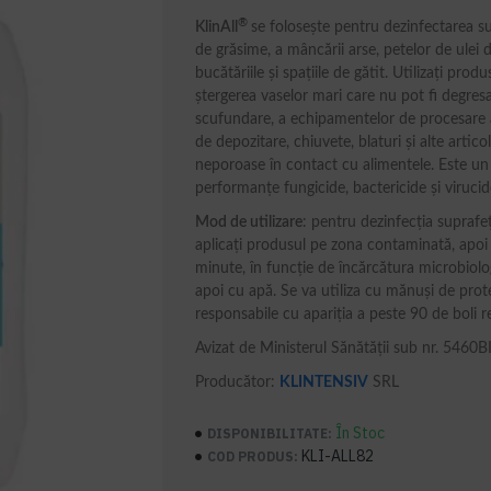
®
KlinAll
se folosește pentru dezinfectarea su
de grăsime, a mâncării arse, petelor de ulei 
bucătăriile și spațiile de gătit. Utilizați prod
ștergerea vaselor mari care nu pot fi degresat
scufundare, a echipamentelor de procesare a a
de depozitare, chiuvete, blaturi și alte artico
neporoase în contact cu alimentele. Este un 
performanțe fungicide, bactericide și viruci
Mod de utilizare
: pentru dezinfecția suprafe
aplicați produsul pe zona contaminată, apoi
minute, în funcție de încărcătura microbiolog
apoi cu apă. Se va utiliza cu mănuşi de pro
responsabile cu apariția a peste 90 de boli r
Avizat de Ministerul Sănătății sub nr. 5460
Producător:
KLINTENSIV
SRL
În Stoc
DISPONIBILITATE:
KLI-ALL82
COD PRODUS: