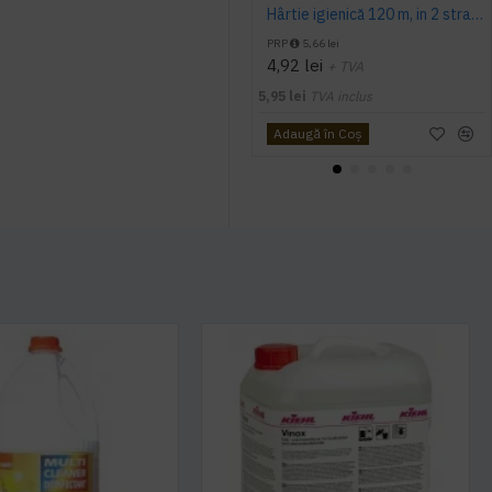
Hârtie igienică 120 m, in 2 straturi, extra albă, Mini Jumbo, AQAS
PRP
5,66 lei
4,92 lei
+ TVA
5,95 lei
TVA inclus
Adaugă în Coş