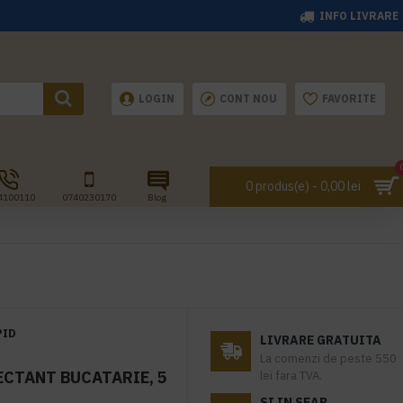
INFO LIVRARE
LOGIN
CONT NOU
FAVORITE
0 produs(e) - 0,00 lei
4100110
0740230170
Blog
PID
LIVRARE GRATUITA
La comenzi de peste 550
CTANT BUCATARIE, 5
lei fara TVA.
SI IN SEAP