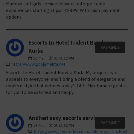
Mumbai call girls service delivers unforgettable
experiences starting at just ₹2499. With cash payment
options,
Escorts In Hotel Trident Bandra
RASPUNDE
Kurla:
16
Mar
05:41:12 PM
https://www.poojamehta.net
Escorts In Hotel Trident Bandra Kurla My unique style
appeals to everyone, and I bring a blend of elegance and
modern style that defines today’s GFE. My ultimate goal is
for you to be satisfied and happy.
Andheri sexy escorts service:
RASPUNDE
16
Mar
05:41:50 PM
https://www.priyareddy.com/andheri-escorts.html