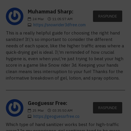
Muhammad Sharp:
RASPUNDE
24
Mar
11:05:57 AM
https://snowrider3dfree.com
This is a really helpful guide for choosing the right hand
sanitizer! It\'s so important to consider the different
needs of each space, like the higher traffic areas where a
quick-drying gel is ideal. I\'m reminded of how crucial
hygiene is, even when you\'re just trying to beat your high
score in a game like Snow rider 3d. Keeping your hands
clean means less interruption to your fun! Thanks for the
informative breakdown of gel, lotion, and spray options.
Geoguessr Free:
RASPUNDE
25
Mar
03:35:50 AM
https://geoguessrfree.co
Which type of hand sanitizer works best for high-traffic
areas? In my experience, gel sanitizers tend to be more