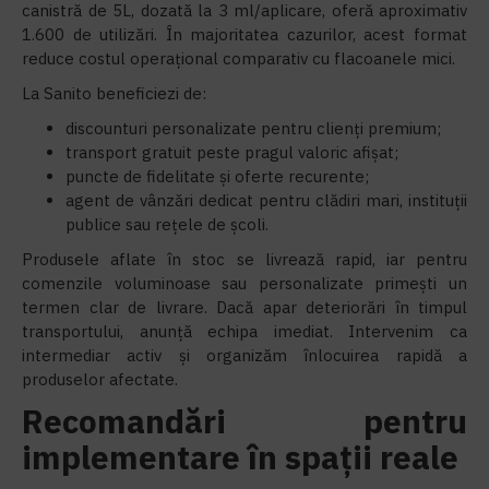
canistră de 5L, dozată la 3 ml/aplicare, oferă aproximativ
1.600 de utilizări. În majoritatea cazurilor, acest format
reduce costul operațional comparativ cu flacoanele mici.
La Sanito beneficiezi de:
discounturi personalizate pentru clienți premium;
transport gratuit peste pragul valoric afișat;
puncte de fidelitate și oferte recurente;
agent de vânzări dedicat pentru clădiri mari, instituții
publice sau rețele de școli.
Produsele aflate în stoc se livrează rapid, iar pentru
comenzile voluminoase sau personalizate primești un
termen clar de livrare. Dacă apar deteriorări în timpul
transportului, anunță echipa imediat. Intervenim ca
intermediar activ și organizăm înlocuirea rapidă a
produselor afectate.
Recomandări pentru
implementare în spații reale