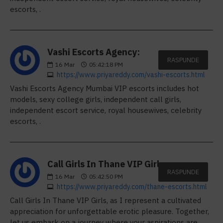
escorts, .
Vashi Escorts Agency:
RASPUNDE
16
Mar
05:42:18 PM
https://www.priyareddy.com/vashi-escorts.html
Vashi Escorts Agency Mumbai VIP escorts includes hot
models, sexy college girls, independent call girls,
independent escort service, royal housewives, celebrity
escorts, .
Call Girls In Thane VIP Girls,:
RASPUNDE
16
Mar
05:42:50 PM
https://www.priyareddy.com/thane-escorts.html
Call Girls In Thane VIP Girls, as I represent a cultivated
appreciation for unforgettable erotic pleasure. Together,
let us embark on a journey where your aspirations are