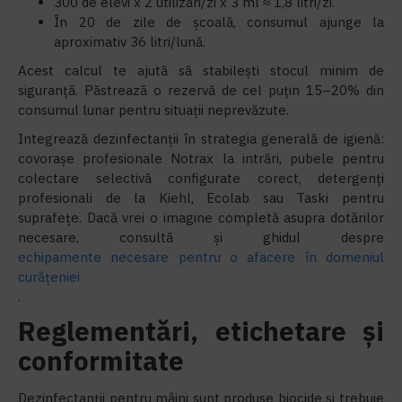
300 de elevi x 2 utilizări/zi x 3 ml ≈ 1,8 litri/zi.
În 20 de zile de școală, consumul ajunge la
aproximativ 36 litri/lună.
Acest calcul te ajută să stabilești stocul minim de
siguranță. Păstrează o rezervă de cel puțin 15–20% din
consumul lunar pentru situații neprevăzute.
Integrează dezinfectanții în strategia generală de igienă:
covorașe profesionale Notrax la intrări, pubele pentru
colectare selectivă configurate corect, detergenți
profesionali de la Kiehl, Ecolab sau Taski pentru
suprafețe. Dacă vrei o imagine completă asupra dotărilor
necesare, consultă și ghidul despre
echipamente necesare pentru o afacere în domeniul
curățeniei
.
Reglementări, etichetare și
conformitate
Dezinfectanții pentru mâini sunt produse biocide și trebuie