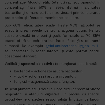
concentrație. Alcoolul etilic (etanol) sau izopropanolul, în
concentrații între 60% și 95%, distrug majoritatea
bacteriilor și o mare parte dintre virusuri prin denaturarea
proteinelor și afectarea membranei celulare.
Sub 60%, eficacitatea scade. Peste 95%, alcoolul se
evaporă prea repede pentru a acționa optim. Pentru
utilizare uzuală în birouri și școli, formulele cu 70–85%
etanol oferă un echilibru bun între eficiență și toleranță
cutanată. De exemplu,
gelul antibacterian Hygienium, 1L
se încadrează în acest interval și este potrivit pentru
dozatoare standard.
Verifică și
spectrul de activitate
menționat pe etichetă:
bactericid – acționează asupra bacteriilor;
virucid – acționează asupra virusurilor;
fungicid – acționează asupra fungilor.
În școli primare sau grădinițe, unde circulă frecvent viroze
respiratorii și afecțiuni digestive, un produs cu spectru
virucid devine o alegere responsabilă. În clădiri de birouri
cu spații open-space și zone comune, un produs bactericid