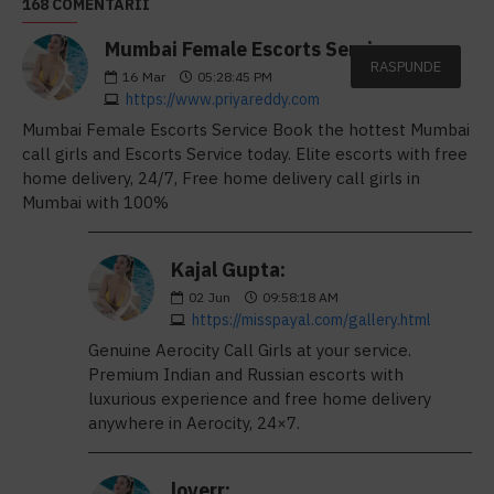
168 COMENTARII
Mumbai Female Escorts Service:
RASPUNDE
16
Mar
05:28:45 PM
https://www.priyareddy.com
Mumbai Female Escorts Service Book the hottest Mumbai
call girls and Escorts Service today. Elite escorts with free
home delivery, 24/7, Free home delivery call girls in
Mumbai with 100%
Kajal Gupta:
02
Jun
09:58:18 AM
https://misspayal.com/gallery.html
Genuine Aerocity Call Girls at your service.
Premium Indian and Russian escorts with
luxurious experience and free home delivery
anywhere in Aerocity, 24×7.
loverr: