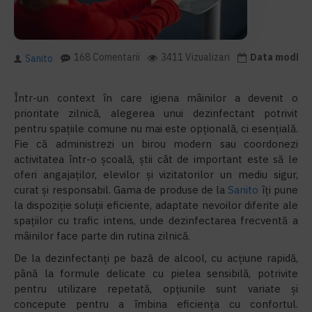
168 Comentarii
3411 Vizualizari
Data modifica
Sanito
Într-un context în care igiena mâinilor a devenit o
prioritate zilnică, alegerea unui dezinfectant potrivit
pentru spațiile comune nu mai este opțională, ci esențială.
Fie că administrezi un birou modern sau coordonezi
activitatea într-o școală, știi cât de important este să le
oferi angajaților, elevilor și vizitatorilor un mediu sigur,
curat și responsabil. Gama de produse de la
Sanito
îți pune
la dispoziție soluții eficiente, adaptate nevoilor diferite ale
spațiilor cu trafic intens, unde dezinfectarea frecventă a
mâinilor face parte din rutina zilnică.
De la dezinfectanți pe bază de alcool, cu acțiune rapidă,
până la formule delicate cu pielea sensibilă, potrivite
pentru utilizare repetată, opțiunile sunt variate și
concepute pentru a îmbina eficiența cu confortul.