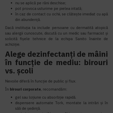
nu se aplică pe răni deschise;
pot provoca usturime pe pielea iritată;
în caz de contact cu ochii, se clătește imediat cu apă
din abundență.
Dacă instituția ta include persoane cu dermatită atopică
sau alergii cunoscute, discută cu un medic sau farmacist și
solicită fișele tehnice de la echipa Sanito înainte de
achiziție.
Alege dezinfectanți de mâini
în funcție de mediu: birouri
vs. școli
Nevoile diferă în funcție de public și flux.
În
birouri corporate
, recomandăm:
gel sau loțiune cu absorbție rapidă.
dispensere automate Tork, montate la intrări și în
săli de ședință.