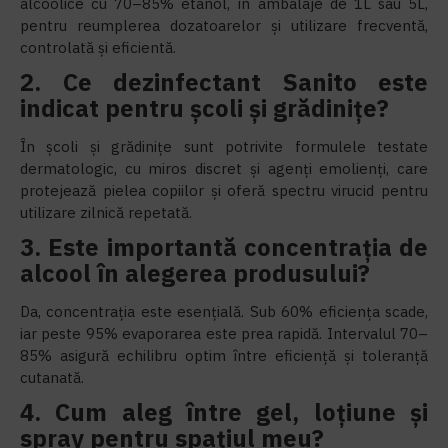
alcoolice cu 70–85% etanol, în ambalaje de 1L sau 5L,
pentru reumplerea dozatoarelor și utilizare frecventă,
controlată și eficientă.
2. Ce dezinfectant Sanito este
indicat pentru școli și grădinițe?
În școli și grădinițe sunt potrivite formulele testate
dermatologic, cu miros discret și agenți emolienți, care
protejează pielea copiilor și oferă spectru virucid pentru
utilizare zilnică repetată.
3. Este importantă concentrația de
alcool în alegerea produsului?
Da, concentrația este esențială. Sub 60% eficiența scade,
iar peste 95% evaporarea este prea rapidă. Intervalul 70–
85% asigură echilibru optim între eficiență și toleranță
cutanată.
4. Cum aleg între gel, loțiune și
spray pentru spațiul meu?