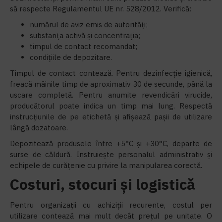
să respecte Regulamentul UE nr. 528/2012. Verifică:
numărul de aviz emis de autorități;
substanța activă și concentrația;
timpul de contact recomandat;
condițiile de depozitare.
Timpul de contact contează. Pentru dezinfecție igienică,
freacă mâinile timp de aproximativ 30 de secunde, până la
uscare completă. Pentru anumite revendicări virucide,
producătorul poate indica un timp mai lung. Respectă
instrucțiunile de pe etichetă și afișează pașii de utilizare
lângă dozatoare.
Depozitează produsele între +5°C și +30°C, departe de
surse de căldură. Instruiește personalul administrativ și
echipele de curățenie cu privire la manipularea corectă.
Costuri, stocuri și logistică
Pentru organizații cu achiziții recurente, costul per
utilizare contează mai mult decât prețul pe unitate. O