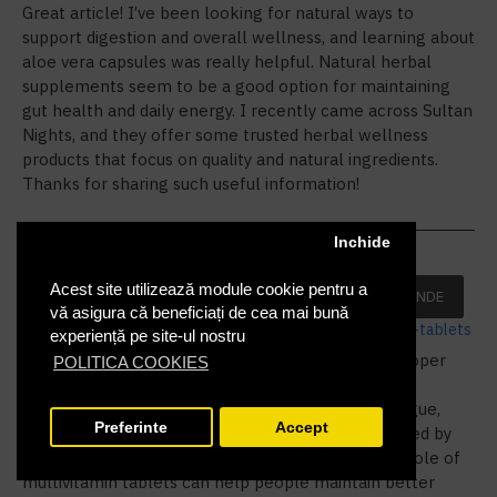
Great article! I’ve been looking for natural ways to
support digestion and overall wellness, and learning about
aloe vera capsules was really helpful. Natural herbal
supplements seem to be a good option for maintaining
gut health and daily energy. I recently came across Sultan
Nights, and they offer some trusted herbal wellness
products that focus on quality and natural ingredients.
Thanks for sharing such useful information!
Inchide
zolence:
Acest site utilizează module cookie pentru a
RASPUNDE
10
Apr
09:38:56 AM
vă asigura că beneficiați de cea mai bună
https://zolence.com/product/multivitamin-tablets
experiență pe site-ul nostru
Great content! This article clearly explains why proper
POLITICA COOKIES
nutrition is important for maintaining strength and
immunity. Many people ignore small signs like fatigue,
Preferinte
Accept
weakness, and lack of focus, which are often caused by
nutritional gaps in daily meals. Understanding the role of
multivitamin tablets can help people maintain better