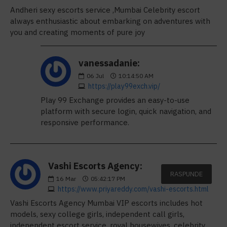
Andheri sexy escorts service ,Mumbai Celebrity escort
always enthusiastic about embarking on adventures with
you and creating moments of pure joy
vanessadanie:
06
Jul
10:14:50 AM
https://play99exch.vip/
Play 99 Exchange provides an easy-to-use
platform with secure login, quick navigation, and
responsive performance.
Vashi Escorts Agency:
RASPUNDE
16
Mar
05:42:17 PM
https://www.priyareddy.com/vashi-escorts.html
Vashi Escorts Agency Mumbai VIP escorts includes hot
models, sexy college girls, independent call girls,
independent escort service, royal housewives, celebrity