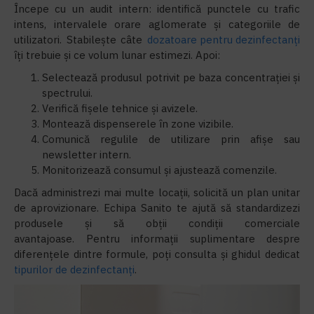
Începe cu un audit intern: identifică punctele cu trafic
intens, intervalele orare aglomerate și categoriile de
utilizatori. Stabilește câte
dozatoare pentru dezinfectanți
îți trebuie și ce volum lunar estimezi. Apoi:
Selectează produsul potrivit pe baza concentrației și
spectrului.
Verifică fișele tehnice și avizele.
Montează dispenserele în zone vizibile.
Comunică regulile de utilizare prin afișe sau
newsletter intern.
Monitorizează consumul și ajustează comenzile.
Dacă administrezi mai multe locații, solicită un plan unitar
de aprovizionare. Echipa Sanito te ajută să standardizezi
produsele și să obții condiții comerciale
avantajoase. Pentru informații suplimentare despre
diferențele dintre formule, poți consulta și ghidul dedicat
tipurilor de dezinfectanți
.