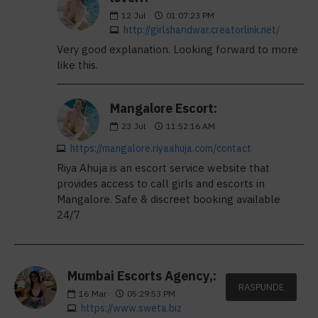
12
Jul
01:07:23 PM
http://girlsharidwar.creatorlink.net/
Very good explanation. Looking forward to more
like this.
Mangalore Escort:
23
Jul
11:52:16 AM
https://mangalore.riyaahuja.com/contact
Riya Ahuja is an escort service website that
provides access to call girls and escorts in
Mangalore. Safe & discreet booking available
24/7
Mumbai Escorts Agency,:
RASPUNDE
16
Mar
05:29:53 PM
https://www.sweta.biz