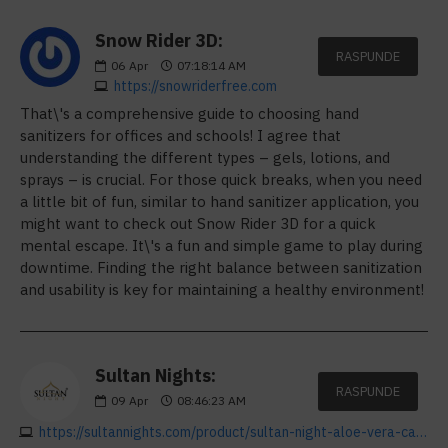
Snow Rider 3D:
RASPUNDE
06
Apr
07:18:14 AM
https://snowriderfree.com
That\'s a comprehensive guide to choosing hand
sanitizers for offices and schools! I agree that
understanding the different types – gels, lotions, and
sprays – is crucial. For those quick breaks, when you need
a little bit of fun, similar to hand sanitizer application, you
might want to check out Snow Rider 3D for a quick
mental escape. It\'s a fun and simple game to play during
downtime. Finding the right balance between sanitization
and usability is key for maintaining a healthy environment!
Sultan Nights:
RASPUNDE
09
Apr
08:46:23 AM
https://sultannights.com/product/sultan-night-aloe-vera-capsule