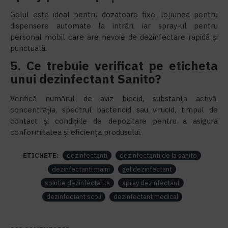
Gelul este ideal pentru dozatoare fixe, loțiunea pentru
dispensere automate la intrări, iar spray-ul pentru
personal mobil care are nevoie de dezinfectare rapidă și
punctuală.
5. Ce trebuie verificat pe eticheta
unui dezinfectant Sanito?
Verifică numărul de aviz biocid, substanța activă,
concentrația, spectrul bactericid sau virucid, timpul de
contact și condițiile de depozitare pentru a asigura
conformitatea și eficiența produsului.
ETICHETE:
dezinfectanti
dezinfectanti de la sanito
dezinfectanti maini
gel dezinfectant
solutie dezinfectanta
spray dezinfectant
dezinfectant scoli
dezinfectant medical