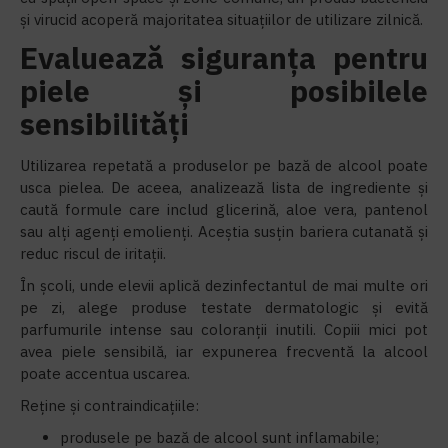
și virucid acoperă majoritatea situațiilor de utilizare zilnică.
Evaluează siguranța pentru
piele și posibilele
sensibilități
Utilizarea repetată a produselor pe bază de alcool poate
usca pielea. De aceea, analizează lista de ingrediente și
caută formule care includ glicerină, aloe vera, pantenol
sau alți agenți emolienți. Aceștia susțin bariera cutanată și
reduc riscul de iritații.
În școli, unde elevii aplică dezinfectantul de mai multe ori
pe zi, alege produse testate dermatologic și evită
parfumurile intense sau coloranții inutili. Copiii mici pot
avea piele sensibilă, iar expunerea frecventă la alcool
poate accentua uscarea.
Reține și contraindicațiile:
produsele pe bază de alcool sunt inflamabile;