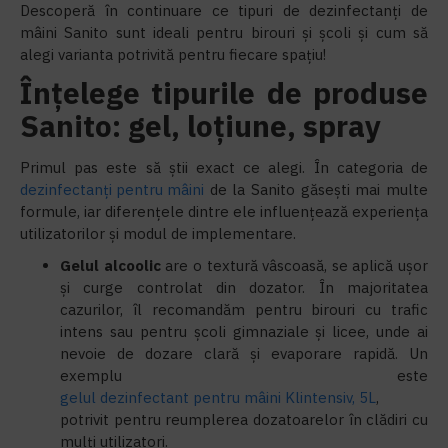
Descoperă în continuare ce tipuri de dezinfectanți de
mâini Sanito sunt ideali pentru birouri și școli și cum să
alegi varianta potrivită pentru fiecare spațiu!
Înțelege tipurile de produse
Sanito: gel, loțiune, spray
Primul pas este să știi exact ce alegi. În categoria de
dezinfectanți pentru mâini
de la Sanito găsești mai multe
formule, iar diferențele dintre ele influențează experiența
utilizatorilor și modul de implementare.
Gelul alcoolic
are o textură vâscoasă, se aplică ușor
și curge controlat din dozator. În majoritatea
cazurilor, îl recomandăm pentru birouri cu trafic
intens sau pentru școli gimnaziale și licee, unde ai
nevoie de dozare clară și evaporare rapidă. Un
exemplu este
gelul dezinfectant pentru mâini Klintensiv, 5L
,
potrivit pentru reumplerea dozatoarelor în clădiri cu
mulți utilizatori.