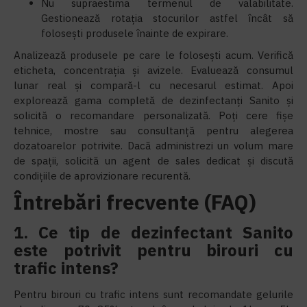
Nu supraestima termenul de valabilitate.
Gestionează rotația stocurilor astfel încât să
folosești produsele înainte de expirare.
Analizează produsele pe care le folosești acum. Verifică
eticheta, concentrația și avizele. Evaluează consumul
lunar real și compară-l cu necesarul estimat. Apoi
explorează gama completă de dezinfectanți Sanito și
solicită o recomandare personalizată. Poți cere fișe
tehnice, mostre sau consultanță pentru alegerea
dozatoarelor potrivite. Dacă administrezi un volum mare
de spații, solicită un agent de sales dedicat și discută
condițiile de aprovizionare recurentă.
Întrebări frecvente (FAQ)
1. Ce tip de dezinfectant Sanito
este potrivit pentru birouri cu
trafic intens?
Pentru birouri cu trafic intens sunt recomandate gelurile