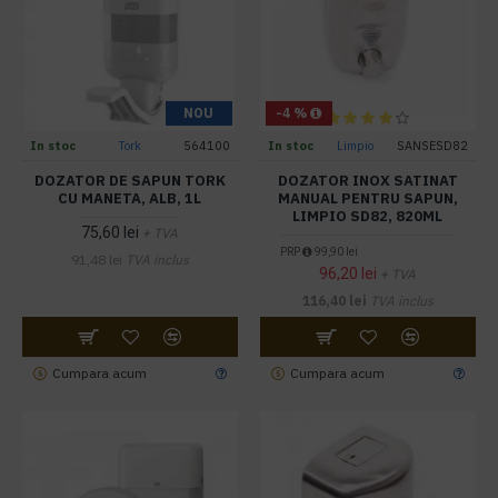
NOU
-4 %
In stoc
Tork
564100
In stoc
Limpio
SANSESD82
DOZATOR DE SAPUN TORK
DOZATOR INOX SATINAT
CU MANETA, ALB, 1L
MANUAL PENTRU SAPUN,
LIMPIO SD82, 820ML
75,60 lei
+ TVA
PRP
99,90 lei
91,48 lei
TVA inclus
96,20 lei
+ TVA
116,40 lei
TVA inclus
Cumpara acum
Cumpara acum