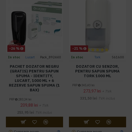
-26 %
-21 %
In stoc
Lucart
Pack_892440
In stoc
Tork
561600
PACHET DOZATOR NEGRU
DOZATOR CU SENZOR,
(GRATIS) PENTRU SAPUN
PENTRU SAPUN SPUMA
SPUMA - IDENTITY,
TORK 1000 ML
LUCART, 1000 ML + 6
REZERVE SAPUN SPUMA (1
PRP
345,43 lei
BAX)
273,97 lei
+ TVA
331,50 lei
TVA inclus
PRP
283,34 lei
209,88 lei
+ TVA
253,95 lei
TVA inclus
Cumpara acum
Cumpara acum