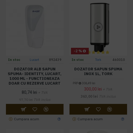
-2 %
In stoc
Lucart
892439
In stoc
Tork
460010
DOZATOR ALB SAPUN
DOZATOR SAPUN SPUMA
SPUMA- IDENTITY, LUCART,
INOX 1L, TORK
1000 ML - FUNCTIONEAZA
DOAR CU REZERVE LUCART
PRP
306,49 lei
300,00 lei
+ TVA
80,74 lei
+ TVA
363,00 lei
TVA inclus
97,70 lei
TVA inclus
Cumpara acum
Cumpara acum