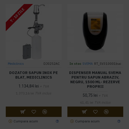
7 - 10 ZILE
Mediclinics
DJ0252AC
In stoc
SVEMA
RT_SV310001buc
DOZATOR SAPUN INOX PE
DISPENSER MANUAL SVEMA
BLAT, MEDICLINICS
PENTRU SAPUN ABRAZIV,
NEGRU, 1500 ML- REZERVE
1.134,84 lei
PROPRII
+ TVA
1.373,16 lei
TVA inclus
50,75 lei
+ TVA
61,41 lei
TVA inclus
Cumpara acum
Cumpara acum