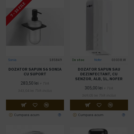
7 - 10 ZILE
Sonia
185849
In stoc
Nofer
03038.W
DOZATOR SAPUN S6 SONIA
DOZATOR SAPUN SAU
CU SUPORT
DEZINFECTANT, CU
SENZOR, ALB, 1L, NOFER
283,50 lei
+ TVA
305,00 lei
+ TVA
343,04 lei
TVA inclus
369,05 lei
TVA inclus
Cumpara acum
Cumpara acum