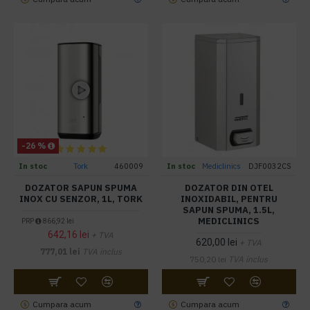
-26 %
In stoc
Tork
460009
In stoc
Mediclinics
DJF0032CS
DOZATOR SAPUN SPUMA
DOZATOR DIN OTEL
INOX CU SENZOR, 1L, TORK
INOXIDABIL, PENTRU
SAPUN SPUMA, 1.5L,
MEDICLINICS
PRP
866,92 lei
642,16 lei
+ TVA
620,00 lei
+ TVA
777,01 lei
TVA inclus
750,20 lei
TVA inclus
Cumpara acum
Cumpara acum