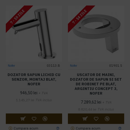
7 - 10 ZILE
7 - 14 ZILE
Nofer
03113.B
Nofer
01901.S
DOZATOR SAPUN LICHID CU
USCATOR DE MAINI,
SENZOR, MONTAJ BLAT,
DOZATOR DE SAPUN SI SET
NOFER
DE ROBINET PE BLAT,
ARGINTIU CONCEPT 3,
946,50 lei
NOFER
+ TVA
1.145,27 lei
TVA inclus
7.289,62 lei
+ TVA
8.820,44 lei
TVA inclus
Cumpara acum
Cumpara acum