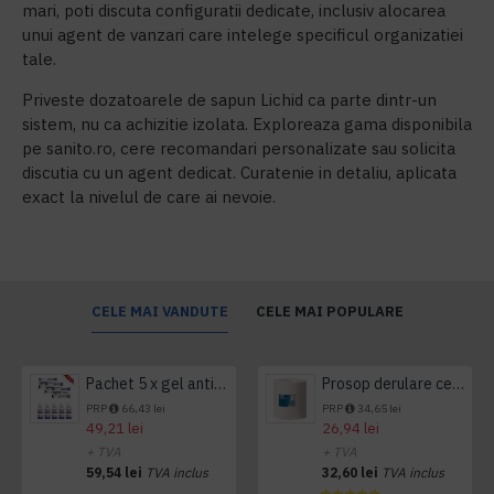
mari, poti discuta configuratii dedicate, inclusiv alocarea
unui agent de vanzari care intelege specificul organizatiei
tale.
Priveste dozatoarele de sapun Lichid ca parte dintr-un
sistem, nu ca achizitie izolata. Exploreaza gama disponibila
pe sanito.ro, cere recomandari personalizate sau solicita
discutia cu un agent dedicat. Curatenie in detaliu, aplicata
exact la nivelul de care ai nevoie.
CELE MAI VANDUTE
CELE MAI POPULARE
Pachet 5 x gel antibacterian 50ml si 3 x Servetele antibacteriene 48 buc Hygienium
Prosop derulare centrala 1 pliu, 300 m Tork
PRP
66,43 lei
PRP
34,65 lei
49,21 lei
26,94 lei
+ TVA
+ TVA
59,54 lei
TVA inclus
32,60 lei
TVA inclus