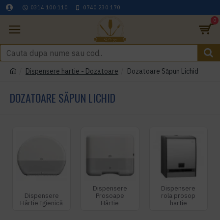
0314 100 110
0740 230 170
0
Dispensere hartie - Dozatoare
Dozatoare Săpun Lichid
DOZATOARE SĂPUN LICHID
Dispensere
Dispensere
Dispensere
Prosoape
rola prosop
Hârtie Igienică
Hârtie
hartie