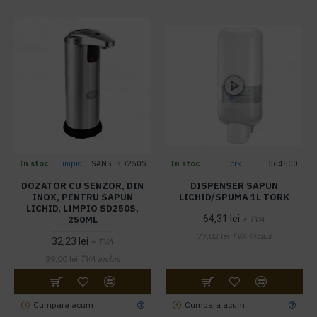
In stoc
Limpio
SANSESD250S
In stoc
Tork
564500
DOZATOR CU SENZOR, DIN
DISPENSER SAPUN
INOX, PENTRU SAPUN
LICHID/SPUMA 1L TORK
LICHID, LIMPIO SD250S,
64,31 lei
250ML
+ TVA
77,82 lei
TVA inclus
32,23 lei
+ TVA
39,00 lei
TVA inclus
Cumpara acum
Cumpara acum