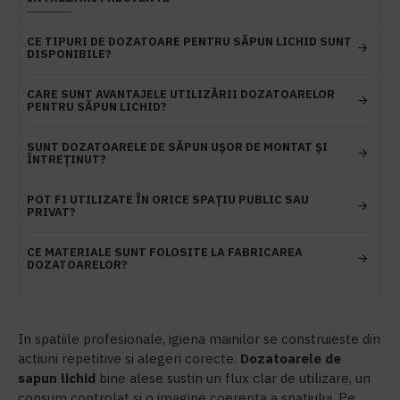
CE TIPURI DE DOZATOARE PENTRU SĂPUN LICHID SUNT
DISPONIBILE?
CARE SUNT AVANTAJELE UTILIZĂRII DOZATOARELOR
PENTRU SĂPUN LICHID?
SUNT DOZATOARELE DE SĂPUN UȘOR DE MONTAT ȘI
ÎNTREȚINUT?
POT FI UTILIZATE ÎN ORICE SPAȚIU PUBLIC SAU
PRIVAT?
CE MATERIALE SUNT FOLOSITE LA FABRICAREA
DOZATOARELOR?
In spatiile profesionale, igiena mainilor se construieste din
actiuni repetitive si alegeri corecte.
Dozatoarele de
sapun lichid
bine alese sustin un flux clar de utilizare, un
consum controlat si o imagine coerenta a spatiului. Pe