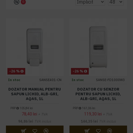
0
-26 %
-26 %
In stoc
SANSE401-CN
In stoc
SANSE-FD1000W3
DOZATOR MANUAL PENTRU
DOZATOR CU SENZOR
SAPUN LICHID, ALB-GRI,
PENTRU SAPUN LICHID,
AQAS, 1L
ALB-GRI, AQAS, 1L
PRP
105,84 lei
PRP
161,06 lei
78,40 lei
119,30 lei
+ TVA
+ TVA
94,86 lei
TVA inclus
144,35 lei
TVA inclus