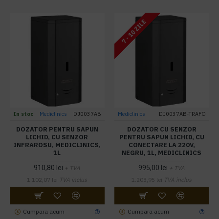
7 - 10 ZILE
In stoc
Mediclinics
DJ0037AB
Mediclinics
DJ0037AB-TRAFO
DOZATOR PENTRU SAPUN
DOZATOR CU SENZOR
LICHID, CU SENZOR
PENTRU SAPUN LICHID, CU
INFRAROSU, MEDICLINICS,
CONECTARE LA 220V,
1L
NEGRU, 1L, MEDICLINICS
910,80 lei
995,00 lei
+ TVA
+ TVA
1.102,07 lei
TVA inclus
1.203,95 lei
TVA inclus
Cumpara acum
Cumpara acum