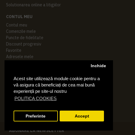
Solutionarea online a litigiilor
CONTUL MEU
Contul meu
Comenzile mele
Puncte de fidelitate
Discount progresiv
Favorite
Adresele mele
Inchide
SANITO DISTRIBUTION
Acest site utilizează module cookie pentru a
WEST BUSINESS CAMPUS
vă asigura că beneficiați de cea mai bună
Strada Preciziei, Nr, 3W Sector 6, Bucuresti
experiență pe site-ul nostru
0314 100 110
POLITICA COOKIES
OFFICE@KTERING.RO
Preferinte
Accept
FILTRARE PRODUSE
ABONARE LA NEWSLETTER