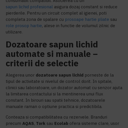
consumabil compatibil. Asocierea cu un
sapun lichid profesional
asigura dozaj constant si reduce
pierderile. Pentru un circuit complet al igienei, poti
completa zona de spalare cu
prosoape hartie pliate
sau
role prosop hartie
, alese in functie de volumul zilnic de
utilizare.
Dozatoare sapun lichid
automate si manuale –
criterii de selectie
Alegerea unor
d
ozatoare sapun lichid
porneste de la
tipul de activitate si nivelul de control dorit. In spitale,
clinici sau laboratoare, un dozator automat cu senzor ajuta
la limitarea contactului si la mentinerea unui flux
constant. In birouri sau spatii tehnice, dozatoarele
manuale raman o optiune practica si predictibila.
Conteaza si compatibilitatea cu rezervele. Branduri
precum
AQAS
,
Tork
sau
Ecolab
ofera sisteme clare, usor