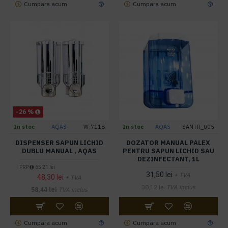
Cumpara acum
Cumpara acum
-26 %
In stoc
AQAS
W-711B
In stoc
AQAS
SANTR_005
DISPENSER SAPUN LICHID
DOZATOR MANUAL PALEX
DUBLU MANUAL , AQAS
PENTRU SAPUN LICHID SAU
DEZINFECTANT, 1L
PRP
65,21 lei
31,50 lei
+ TVA
48,30 lei
+ TVA
38,12 lei
TVA inclus
58,44 lei
TVA inclus
Cumpara acum
Cumpara acum