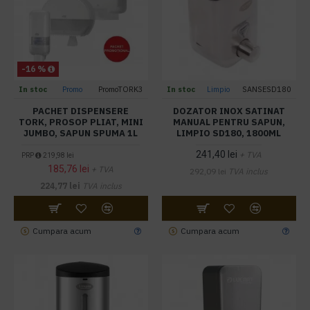
-16 %
In stoc
Promo
PromoTORK3
In stoc
Limpio
SANSESD180
PACHET DISPENSERE
DOZATOR INOX SATINAT
TORK, PROSOP PLIAT, MINI
MANUAL PENTRU SAPUN,
JUMBO, SAPUN SPUMA 1L
LIMPIO SD180, 1800ML
241,40 lei
+ TVA
PRP
219,98 lei
185,76 lei
+ TVA
292,09 lei
TVA inclus
224,77 lei
TVA inclus
Cumpara acum
Cumpara acum