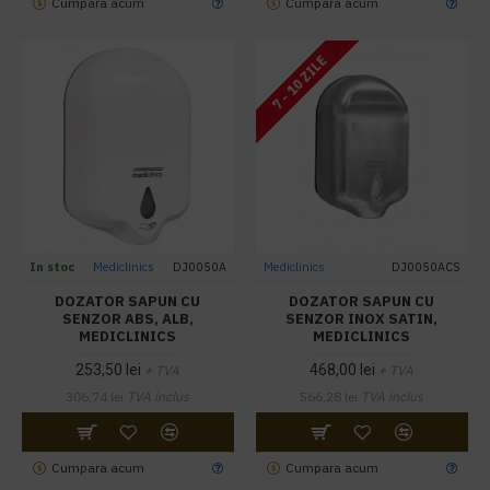
Cumpara acum
Cumpara acum
7 - 10 ZILE
In stoc
Mediclinics
DJ0050A
Mediclinics
DJ0050ACS
DOZATOR SAPUN CU
DOZATOR SAPUN CU
SENZOR ABS, ALB,
SENZOR INOX SATIN,
MEDICLINICS
MEDICLINICS
253,50 lei
468,00 lei
+ TVA
+ TVA
306,74 lei
TVA inclus
566,28 lei
TVA inclus
Cumpara acum
Cumpara acum