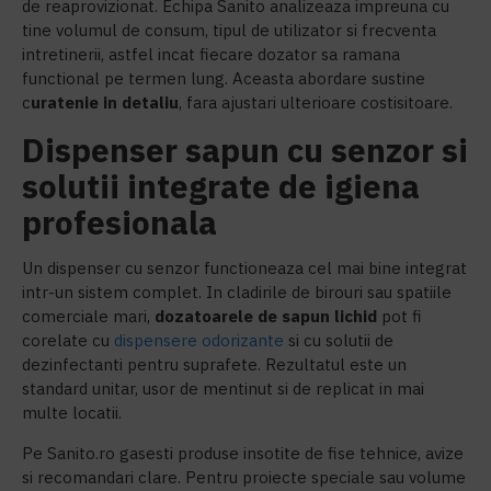
de reaprovizionat. Echipa Sanito analizeaza impreuna cu
tine volumul de consum, tipul de utilizator si frecventa
intretinerii, astfel incat fiecare dozator sa ramana
functional pe termen lung. Aceasta abordare sustine
c
uratenie in detaliu
, fara ajustari ulterioare costisitoare.
Dispenser sapun cu senzor si
solutii integrate de igiena
profesionala
Un dispenser cu senzor functioneaza cel mai bine integrat
intr-un sistem complet. In cladirile de birouri sau spatiile
comerciale mari,
d
ozatoarele de sapun lichid
pot fi
corelate cu
dispensere odorizante
si cu solutii de
dezinfectanti pentru suprafete. Rezultatul este un
standard unitar, usor de mentinut si de replicat in mai
multe locatii.
Pe Sanito.ro gasesti produse insotite de fise tehnice, avize
si recomandari clare. Pentru proiecte speciale sau volume