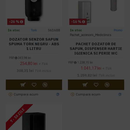
-26 %
-16 %
In stoc
Tork
561608
In stoc
Promo
Pachet_accesorii_Mediclinics
DOZATOR SENZOR SAPUN
SPUMA TORK NEGRU - ABS
PACHET DOZATOR DE
1 LITRU
SAPUN, DISPENSER HARTIE
IGIENICA SI PERIE WC
PRP
343,98 lei
PRP
1.238,15 lei
254,80 lei
+ TVA
1.041,17 lei
+ TVA
308,31 lei
TVA inclus
1.259,82 lei
TVA inclus
Cumpara acum
Cumpara acum
7 - 10 ZILE