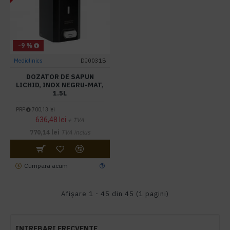
-9 %
Mediclinics
DJ0031B
DOZATOR DE SAPUN
LICHID, INOX NEGRU-MAT,
1.5L
PRP
700,13 lei
636,48 lei
+ TVA
770,14 lei
TVA inclus
Cumpara acum
Afişare 1 - 45 din 45 (1 pagini)
INTREBARI FRECVENTE