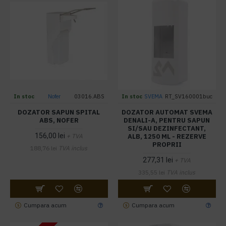
In stoc
Nofer
03016.ABS
In stoc
SVEMA
RT_SV160001buc
DOZATOR SAPUN SPITAL
DOZATOR AUTOMAT SVEMA
ABS, NOFER
DENALI-A, PENTRU SAPUN
SI/SAU DEZINFECTANT,
156,00 lei
ALB, 1250 ML - REZERVE
+ TVA
PROPRII
188,76 lei
TVA inclus
277,31 lei
+ TVA
335,55 lei
TVA inclus
Cumpara acum
Cumpara acum