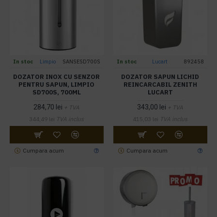
In stoc
Limpio
SANSESD700S
In stoc
Lucart
892458
DOZATOR INOX CU SENZOR
DOZATOR SAPUN LICHID
PENTRU SAPUN, LIMPIO
REINCARCABIL ZENITH
SD700S, 700ML
LUCART
284,70 lei
343,00 lei
+ TVA
+ TVA
344,49 lei
TVA inclus
415,03 lei
TVA inclus
Cumpara acum
Cumpara acum