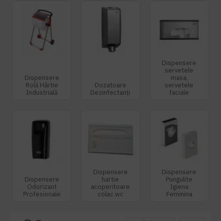
Dispensere
servetele
Dispensere
masa,
Rolă Hârtie
Dozatoare
servetele
Industrială
Dezinfectanți
faciale
Dispensere
Dispensere
Dispensere
hartie
Pungulite
Odorizant
acoperitoare
Igiena
Profesionale
colac wc
Feminina