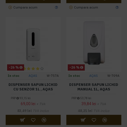
Cumpara acum
Cumpara acum
-26 %
-26 %
In stoc
AQAS
W-757A
In stoc
AQAS
W-709A
DISPENSER SAPUN LICHID
DISPENSER SAPUN LICHID
CU SENZOR 1L , AQAS
MANUAL 1L, AQAS
PRP
93,15 lei
PRP
53,78 lei
69,00 lei
39,84 lei
+ TVA
+ TVA
83,49 lei
TVA inclus
48,21 lei
TVA inclus