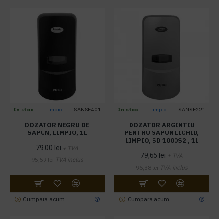
In stoc
Limpio
SANSE401
In stoc
Limpio
SANSE221
DOZATOR NEGRU DE
DOZATOR ARGINTIU
SAPUN, LIMPIO, 1L
PENTRU SAPUN LICHID,
LIMPIO, SD 1000S2 , 1L
79,00 lei
+ TVA
79,65 lei
+ TVA
95,59 lei
TVA inclus
96,38 lei
TVA inclus
Cumpara acum
Cumpara acum