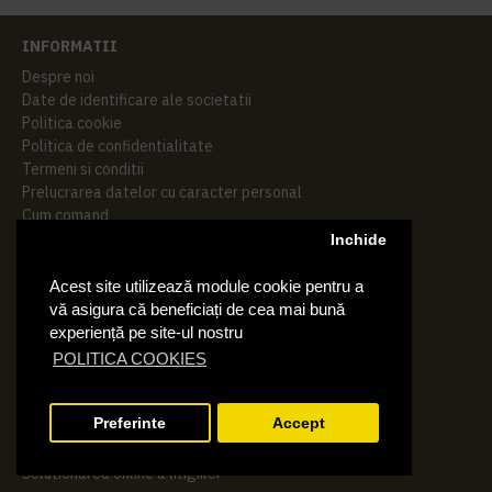
INFORMATII
Despre noi
Date de identificare ale societatii
Politica cookie
Politica de confidentialitate
Termeni si conditii
Prelucrarea datelor cu caracter personal
Cum comand
Certificari ISO
Inchide
EXTRA
Acest site utilizează module cookie pentru a
vă asigura că beneficiați de cea mai bună
Contact
experiență pe site-ul nostru
Returnari
Harta Site
POLITICA COOKIES
Cautare avansata
Producatori
Preferinte
Accept
ANPC
ANPC - SAL
FILTRARE PRODUSE
Solutionarea online a litigiilor