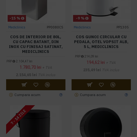
-15 %
-9 %
Mediclinics
PP0080CS
Mediclinics
PP1305
COS DE INTERIOR DE 80L,
COS GUNOI CIRCULAR CU
CU CAPAC BATANT, DIN
PEDALA, OTEL VOPSIT ALB,
INOX CU FINISAJ SATINAT,
5 L, MEDICLINICS
MEDICLINICS
PRP
214,09 lei
PRP
2.104,47 lei
194,62 lei
+ TVA
1.780,70 lei
+ TVA
235,49 lei
TVA inclus
2.154,65 lei
TVA inclus
Cumpara acum
Cumpara acum
7 - 14 ZILE