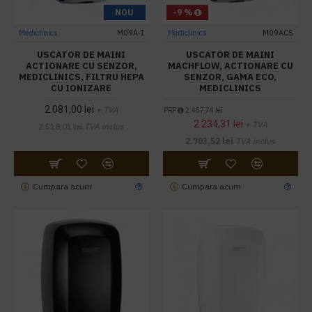
NOU
-9 %
Mediclinics
M09A-I
Mediclinics
M09ACS
USCATOR DE MAINI
USCATOR DE MAINI
ACTIONARE CU SENZOR,
MACHFLOW, ACTIONARE CU
MEDICLINICS, FILTRU HEPA
SENZOR, GAMA ECO,
CU IONIZARE
MEDICLINICS
2.081,00 lei
+ TVA
PRP
2.457,74 lei
2.234,31 lei
+ TVA
2.518,01 lei
TVA inclus
2.703,52 lei
TVA inclus
Cumpara acum
Cumpara acum