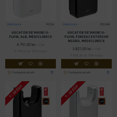
Mediclinics
M23A
Mediclinics
M23AB
USCATOR DE MAINI U-
USCATOR DE MAINI U-
FLOW, ALB, MEDICLINICS
FLOW, FINISAJ EXTERIOR
NEGRU, MEDICLINICS
4.791,00 lei
+ TVA
5.821,00 lei
+ TVA
5.797,11 lei
TVA inclus
7.043,41 lei
TVA inclus
Cumpara acum
Cumpara acum
7 - 14 ZILE
7 - 14 ZILE