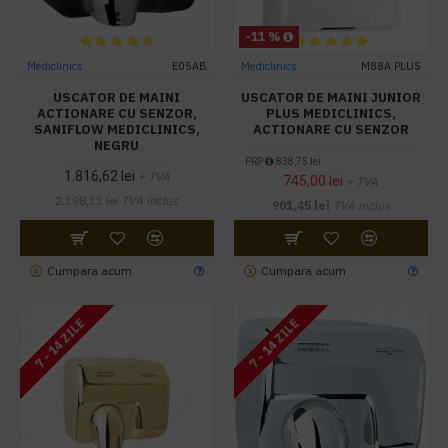
-11 %
Mediclinics
E05AB
Mediclinics
M88A PLUS
USCATOR DE MAINI
USCATOR DE MAINI JUNIOR
ACTIONARE CU SENZOR,
PLUS MEDICLINICS,
SANIFLOW MEDICLINICS,
ACTIONARE CU SENZOR
NEGRU
PRP
838,75 lei
1.816,62 lei
+ TVA
745,00 lei
+ TVA
2.198,11 lei
TVA inclus
901,45 lei
TVA inclus
Cumpara acum
Cumpara acum
7 - 14 ZILE
7 - 14 ZILE