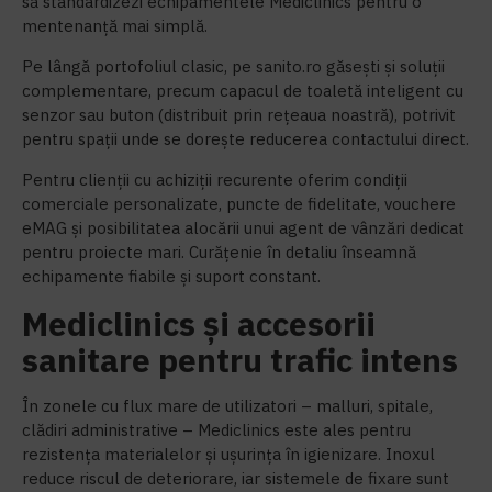
să standardizezi echipamentele Mediclinics pentru o
mentenanță mai simplă.
Pe lângă portofoliul clasic, pe sanito.ro găsești și soluții
complementare, precum capacul de toaletă inteligent cu
senzor sau buton (distribuit prin rețeaua noastră), potrivit
pentru spații unde se dorește reducerea contactului direct.
Pentru clienții cu achiziții recurente oferim condiții
comerciale personalizate, puncte de fidelitate, vouchere
eMAG și posibilitatea alocării unui agent de vânzări dedicat
pentru proiecte mari. Curățenie în detaliu înseamnă
echipamente fiabile și suport constant.
Mediclinics și accesorii
sanitare pentru trafic intens
În zonele cu flux mare de utilizatori – malluri, spitale,
clădiri administrative – Mediclinics este ales pentru
rezistența materialelor și ușurința în igienizare. Inoxul
reduce riscul de deteriorare, iar sistemele de fixare sunt