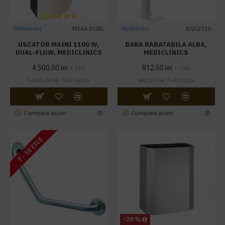
Mediclinics
M14A-DUAL
Mediclinics
BGC2710
USCATOR MAINI 1100 W,
BARA RABATABILA ALBA,
DUAL-FLOW, MEDICLINICS
MEDICLINICS
4.500,00 lei
812,50 lei
+ TVA
+ TVA
5.445,00 lei
TVA inclus
983,13 lei
TVA inclus
Cumpara acum
Cumpara acum
7 - 10 ZILE
-20 %