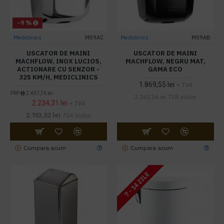
-9 %
Mediclinics
M09AC
Mediclinics
M09AB
USCATOR DE MAINI
USCATOR DE MAINI
MACHFLOW, INOX LUCIOS,
MACHFLOW, NEGRU MAT,
ACTIONARE CU SENZOR -
GAMA ECO
325 KM/H, MEDICLINICS
1.869,55 lei
+ TVA
PRP
2.457,74 lei
2.262,16 lei
TVA inclus
2.234,31 lei
+ TVA
2.703,52 lei
TVA inclus
Cumpara acum
Cumpara acum
7 - 14 ZILE