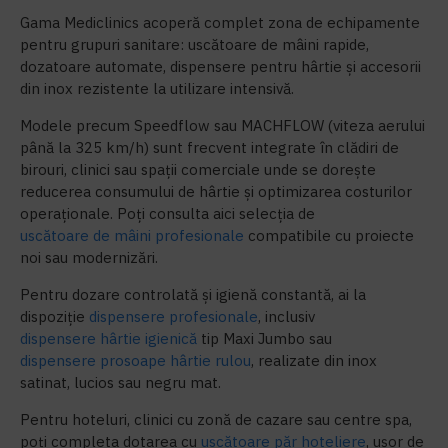
Gama Mediclinics acoperă complet zona de echipamente
pentru grupuri sanitare: uscătoare de mâini rapide,
dozatoare automate, dispensere pentru hârtie și accesorii
din inox rezistente la utilizare intensivă.
Modele precum Speedflow sau MACHFLOW (viteza aerului
până la 325 km/h) sunt frecvent integrate în clădiri de
birouri, clinici sau spații comerciale unde se dorește
reducerea consumului de hârtie și optimizarea costurilor
operaționale. Poți consulta aici selecția de
uscătoare de mâini profesionale
compatibile cu proiecte
noi sau modernizări.
Pentru dozare controlată și igienă constantă, ai la
dispoziție
dispensere profesionale
, inclusiv
dispensere hârtie igienică
tip Maxi Jumbo sau
dispensere prosoape hârtie rulou
, realizate din inox
satinat, lucios sau negru mat.
Pentru hoteluri, clinici cu zonă de cazare sau centre spa,
poți completa dotarea cu
uscătoare păr hoteliere
, ușor de