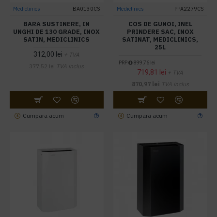
Mediclinics
BA0130CS
Mediclinics
PPA2279CS
BARA SUSTINERE, IN
COS DE GUNOI, INEL
UNGHI DE 130 GRADE, INOX
PRINDERE SAC, INOX
SATIN, MEDICLINICS
SATINAT, MEDICLINICS,
25L
312,00 lei
+ TVA
PRP
899,76 lei
377,52 lei
TVA inclus
719,81 lei
+ TVA
870,97 lei
TVA inclus
Cumpara acum
Cumpara acum