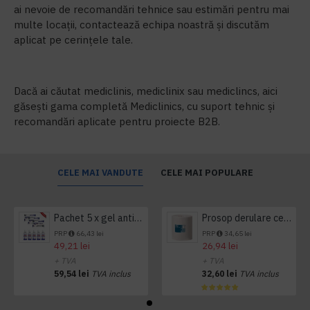
ai nevoie de recomandări tehnice sau estimări pentru mai
multe locații, contactează echipa noastră și discutăm
aplicat pe cerințele tale.
Dacă ai căutat mediclinis, mediclinix sau mediclincs, aici
găsești gama completă Mediclinics, cu suport tehnic și
recomandări aplicate pentru proiecte B2B.
CELE MAI VANDUTE
CELE MAI POPULARE
Pachet 5 x gel antibacterian 50ml si 3 x Servetele antibacteriene 48 buc Hygienium
Prosop derulare centrala 1 pliu, 300 m Tork
PRP
66,43 lei
PRP
34,65 lei
49,21 lei
26,94 lei
+ TVA
+ TVA
59,54 lei
TVA inclus
32,60 lei
TVA inclus