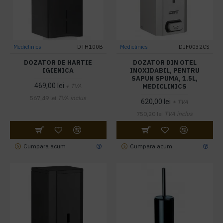
Mediclinics
DTH100B
Mediclinics
DJF0032CS
DOZATOR DE HARTIE
DOZATOR DIN OTEL
IGIENICA
INOXIDABIL, PENTRU
SAPUN SPUMA, 1.5L,
469,00 lei
MEDICLINICS
+ TVA
567,49 lei
TVA inclus
620,00 lei
+ TVA
750,20 lei
TVA inclus
Cumpara acum
Cumpara acum