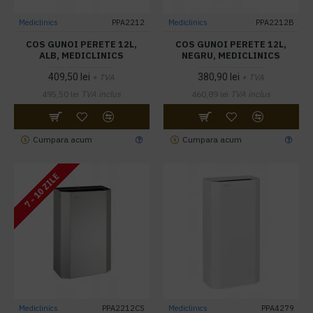
Mediclinics
PPA2212
Mediclinics
PPA2212B
COS GUNOI PERETE 12L,
COS GUNOI PERETE 12L,
ALB, MEDICLINICS
NEGRU, MEDICLINICS
409,50 lei
380,90 lei
+ TVA
+ TVA
495,50 lei
TVA inclus
460,89 lei
TVA inclus
Cumpara acum
Cumpara acum
7 - 10 ZILE
Mediclinics
PPA2212CS
Mediclinics
PPA4279