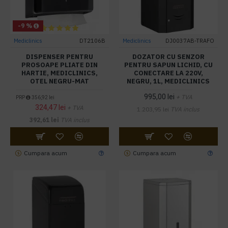
-9 %
Mediclinics
DT2106B
Mediclinics
DJ0037AB-TRAFO
DISPENSER PENTRU
DOZATOR CU SENZOR
PROSOAPE PLIATE DIN
PENTRU SAPUN LICHID, CU
HARTIE, MEDICLINICS,
CONECTARE LA 220V,
OTEL NEGRU-MAT
NEGRU, 1L, MEDICLINICS
995,00 lei
+ TVA
PRP
356,92 lei
324,47 lei
+ TVA
1.203,95 lei
TVA inclus
392,61 lei
TVA inclus
Cumpara acum
Cumpara acum