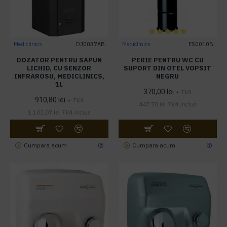
Mediclinics
DJ0037AB
Mediclinics
ES0010B
DOZATOR PENTRU SAPUN
PERIE PENTRU WC CU
LICHID, CU SENZOR
SUPORT DIN OTEL VOPSIT
INFRAROSU, MEDICLINICS,
NEGRU
1L
370,00 lei
+ TVA
910,80 lei
+ TVA
447,70 lei
TVA inclus
1.102,07 lei
TVA inclus
Cumpara acum
Cumpara acum