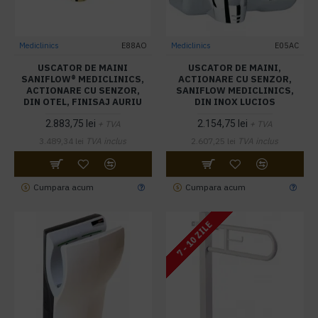
Mediclinics
E88AO
Mediclinics
E05AC
USCATOR DE MAINI
USCATOR DE MAINI,
SANIFLOW® MEDICLINICS,
ACTIONARE CU SENZOR,
ACTIONARE CU SENZOR,
SANIFLOW MEDICLINICS,
DIN OTEL, FINISAJ AURIU
DIN INOX LUCIOS
2.883,75 lei
2.154,75 lei
+ TVA
+ TVA
3.489,34 lei
TVA inclus
2.607,25 lei
TVA inclus
Cumpara acum
Cumpara acum
7 - 10 ZILE