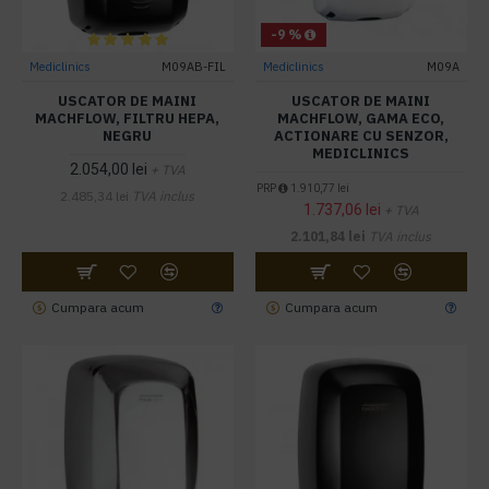
-9 %
Mediclinics
M09AB-FIL
Mediclinics
M09A
USCATOR DE MAINI
USCATOR DE MAINI
MACHFLOW, FILTRU HEPA,
MACHFLOW, GAMA ECO,
NEGRU
ACTIONARE CU SENZOR,
MEDICLINICS
2.054,00 lei
+ TVA
PRP
1.910,77 lei
2.485,34 lei
TVA inclus
1.737,06 lei
+ TVA
2.101,84 lei
TVA inclus
Cumpara acum
Cumpara acum