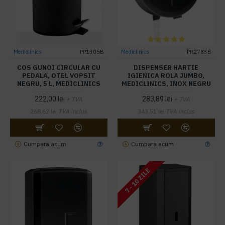
Mediclinics
PP1305B
Mediclinics
PR2783B
COS GUNOI CIRCULAR CU
DISPENSER HARTIE
PEDALA, OTEL VOPSIT
IGIENICA ROLA JUMBO,
NEGRU, 5 L, MEDICLINICS
MEDICLINICS, INOX NEGRU
222,00 lei
283,89 lei
+ TVA
+ TVA
268,62 lei
TVA inclus
343,51 lei
TVA inclus
Cumpara acum
Cumpara acum
7 - 10 ZILE