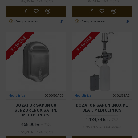
385,39 lei
TVA inclus
306,74 lei
TVA inclus
Cumpara acum
Cumpara acum
7 - 10 ZILE
7 - 10 ZILE
Mediclinics
DJ0050ACS
Mediclinics
DJ0252AC
DOZATOR SAPUN CU
DOZATOR SAPUN INOX PE
SENZOR INOX SATIN,
BLAT, MEDICLINICS
MEDICLINICS
1.134,84 lei
+ TVA
468,00 lei
+ TVA
1.373,16 lei
TVA inclus
566,28 lei
TVA inclus