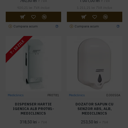
760,50 lei
1.001,00 lei
+ TVA
+ TVA
920,21 lei
TVA inclus
1.211,21 lei
TVA inclus
Cumpara acum
Cumpara acum
7 - 10 ZILE
Mediclinics
PR0781
Mediclinics
DJ0050A
DISPENSER HARTIE
DOZATOR SAPUN CU
IGENICA ALB PR0781-
SENZOR ABS, ALB,
MEDICLINICS
MEDICLINICS
318,50 lei
253,50 lei
+ TVA
+ TVA