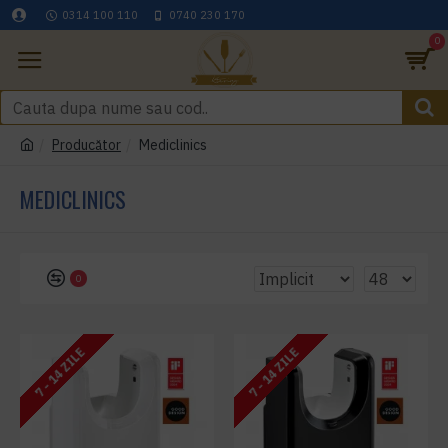
0314 100 110
0740 230 170
0
Producător
Mediclinics
MEDICLINICS
0
7 - 14 ZILE
7 - 14 ZILE