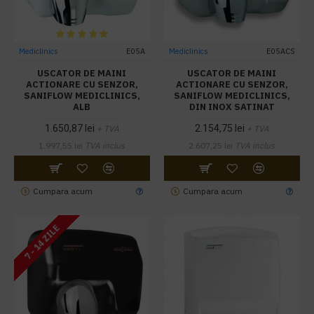
Mediclinics
E05A
Mediclinics
E05ACS
USCATOR DE MAINI
USCATOR DE MAINI
ACTIONARE CU SENZOR,
ACTIONARE CU SENZOR,
SANIFLOW MEDICLINICS,
SANIFLOW MEDICLINICS,
ALB
DIN INOX SATINAT
1.650,87 lei
2.154,75 lei
+ TVA
+ TVA
1.997,55 lei
TVA inclus
2.607,25 lei
TVA inclus
Cumpara acum
Cumpara acum
7 - 14 ZILE