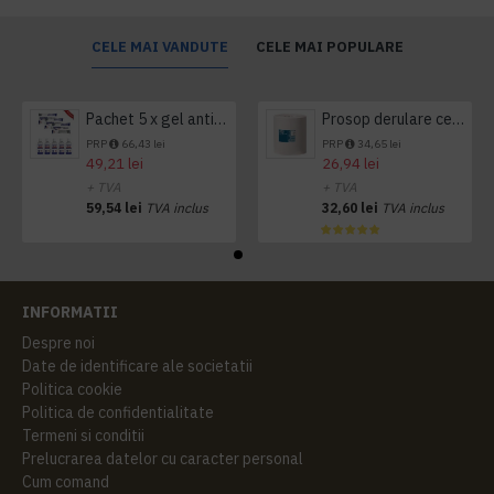
CELE MAI VANDUTE
CELE MAI POPULARE
Pachet 5 x gel antibacterian 50ml si 3 x Servetele antibacteriene 48 buc Hygienium
Prosop derulare centrala 1 pliu, 300 m Tork
PRP
66,43 lei
PRP
34,65 lei
49,21 lei
26,94 lei
+ TVA
+ TVA
59,54 lei
TVA inclus
32,60 lei
TVA inclus
INFORMATII
Despre noi
Date de identificare ale societatii
Politica cookie
Politica de confidentialitate
Termeni si conditii
Prelucrarea datelor cu caracter personal
Cum comand