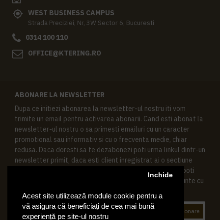
WEST BUSINESS CAMPUS
Strada Preciziei, Nr, 3W Sector 6, Bucuresti
0314 100 110
OFFICE@KTERING.RO
ABONARE LA NEWSLETTER
Dupa ce initiezi abonarea la newsletter-ul nostru iti vom
trimite un email pentru activarea abonarii. Cand esti abonat la
newsletter-ul nostru o sa primesti emailuri cu un caracter
promotional sau informativ si cu o frecventa medie, chiar
redusa. Daca doresti sa te dezabonezi poti urma linkul dintr-un
newsletter primit, daca esti client inregistrat ai o sectiune
speciala in contul tau in acest scop, si de asemenea ne poti
Inchide
contacta oricand pe email pentru orice intrebari sau cerinte cu
privire la datele tale personale.
Acest site utilizează module cookie pentru a
vă asigura că beneficiați de cea mai bună
Abonare
experiență pe site-ul nostru