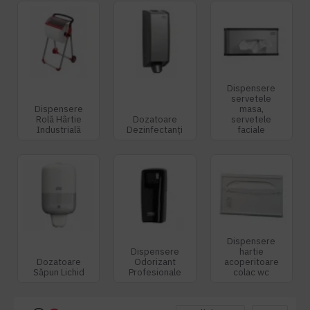
Dispensere
servetele
Dispensere
masa,
Rolă Hârtie
Dozatoare
servetele
Industrială
Dezinfectanți
faciale
Dispensere
Dispensere
hartie
Dozatoare
Odorizant
acoperitoare
Săpun Lichid
Profesionale
colac wc