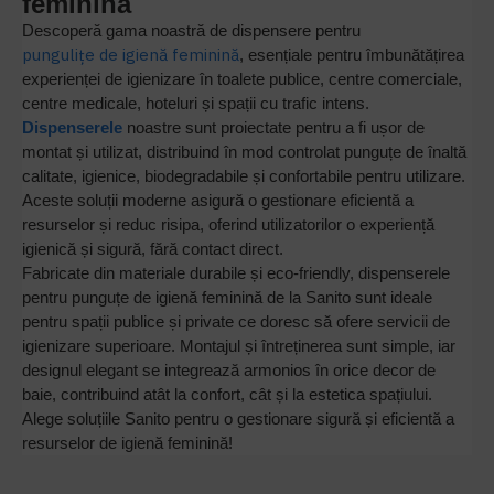
feminină
Descoperă gama noastră de dispensere pentru
pungulițe de igienă feminină
, esențiale pentru îmbunătățirea
experienței de igienizare în toalete publice, centre comerciale,
centre medicale, hoteluri și spații cu trafic intens.
Dispenserele
noastre sunt proiectate pentru a fi ușor de
montat și utilizat, distribuind în mod controlat punguțe de înaltă
calitate, igienice, biodegradabile și confortabile pentru utilizare.
Aceste soluții moderne asigură o gestionare eficientă a
resurselor și reduc risipa, oferind utilizatorilor o experiență
igienică și sigură, fără contact direct.
Fabricate din materiale durabile și eco-friendly, dispenserele
pentru punguțe de igienă feminină de la Sanito sunt ideale
pentru spații publice și private ce doresc să ofere servicii de
igienizare superioare. Montajul și întreținerea sunt simple, iar
designul elegant se integrează armonios în orice decor de
baie, contribuind atât la confort, cât și la estetica spațiului.
Alege soluțiile Sanito pentru o gestionare sigură și eficientă a
resurselor de igienă feminină!