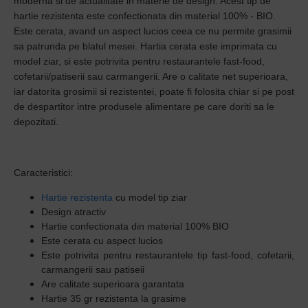
moderna si de actualitate in materie de design. Acest tip de
hartie rezistenta este confectionata din material 100% - BIO.
Este cerata, avand un aspect lucios ceea ce nu permite grasimii
sa patrunda pe blatul mesei. Hartia cerata este imprimata cu
model ziar, si este potrivita pentru restaurantele fast-food,
cofetarii/patiserii sau carmangerii. Are o calitate net superioara,
iar datorita grosimii si rezistentei, poate fi folosita chiar si pe post
de despartitor intre produsele alimentare pe care doriti sa le
depozitati.
Caracteristici:
Hartie rezistenta
cu model tip ziar
Design atractiv
Hartie confectionata din material 100% BIO
Este cerata cu aspect lucios
Este potrivita pentru restaurantele tip fast-food, cofetarii,
carmangerii sau patiseii
Are calitate superioara garantata
Hartie 35 gr rezistenta la grasime