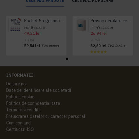
CELE MAI VANDUTE
CELE MAI POPULARE
Pachet 5 x gel antibacterian 50ml si 3 x Servetele antibacteriene 48 buc Hygienium
Prosop derulare centrala 1 pliu, 300 m Tork
PRP
66,43 lei
PRP
34,65 lei
49,21 lei
26,94 lei
+ TVA
+ TVA
59,54 lei
TVA inclus
32,60 lei
TVA inclus
INFORMATII
Despre noi
Date de identificare ale societatii
Politica cookie
Politica de confidentialitate
Termeni si conditii
Prelucrarea datelor cu caracter personal
Cum comand
Certificari ISO