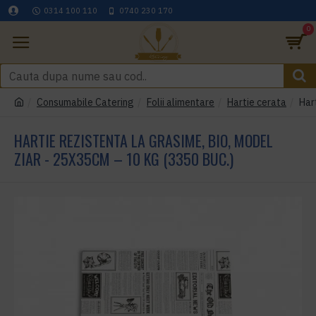
0314 100 110
0740 230 170
0
Consumabile Catering
Folii alimentare
Hartie cerata
Har
HARTIE REZISTENTA LA GRASIME, BIO, MODEL
ZIAR - 25X35CM – 10 KG (3350 BUC.)