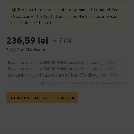
Produsul Hartie rezistenta la grasime, BIO, model Ziar
- 25x35cm – 10 kg (3350 buc.) nu poate fi cumparat decat
in multiplu de 1 bucati
236,59 lei
+ TVA
286,27 lei
TVA inclus
5
sau mai multe la
229,49 RON / buc
(3% discount)
+ TVA
9
sau mai multe la
224,76 RON / buc
(5% discount)
+ TVA
14
sau mai multe la
220,03 RON / buc
(7% discount)
+ TVA
Cupoanele de discount anuleaza aceasta reducere
INTREABA DESPRE ACEST PRODUS