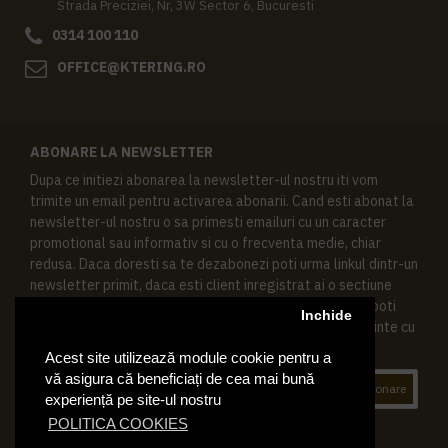
Strada Preciziei, Nr, 3W Sector 6, Bucuresti
0314 100 110
OFFICE@KTERING.RO
ABONARE LA NEWSLETTER
Dupa ce initiezi abonarea la newsletter-ul nostru iti vom
trimite un email pentru activarea abonarii. Cand esti abonat la
newsletter-ul nostru o sa primesti emailuri cu un caracter
promotional sau informativ si cu o frecventa medie, chiar
redusa. Daca doresti sa te dezabonezi poti urma linkul dintr-un
newsletter primit, daca esti client inregistrat ai o sectiune
speciala in contul tau in acest scop, si de asemenea ne poti
Inchide
contacta oricand pe email pentru orice intrebari sau cerinte cu
privire la datele tale personale.
Acest site utilizează module cookie pentru a
vă asigura că beneficiați de cea mai bună
Abonare
experiență pe site-ul nostru
POLITICA COOKIES