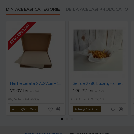
DIN ACEEASI CATEGORIE
DE LA ACELASI PRODUCATOR
STOC EPUIZAT
Hartie cerata 27x27cm - 1000 buc.
Set de 2280 bucati, Hartie cerata 25x35cm, 10kg
79,97 lei
190,77 lei
+ TVA
+ TVA
96,76 lei
TVA inclus
230,83 lei
TVA inclus
Adaugă în Coş
Adaugă în Coş