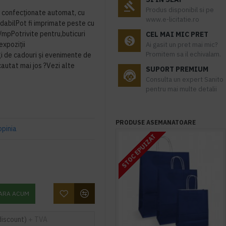
Produs disponibil si pe
s confecționate automat, cu
www.e-licitatie.ro
dabilPot fi imprimate peste cu
/mpPotrivite pentru,buticuri
CEL MAI MIC PRET
xpoziții
Ai gasit un pret mai mic?
Promitem sa il echivalam.
i de cadouri și evenimente de
autat mai jos ?Vezi alte
SUPORT PREMIUM
Consulta un expert Sanito
pentru mai multe detalii
PRODUSE ASEMANATOARE
opinia
STOC EPUIZAT
ARA ACUM
discount)
+ TVA