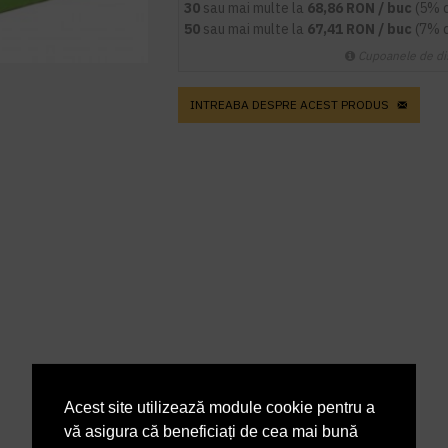
30
sau mai multe la
68,86 RON / buc
(5% 
50
sau mai multe la
67,41 RON / buc
(7% 
Cupoanele de di
INTREABA DESPRE ACEST PRODUS
Acest site utilizează module cookie pentru a
vă asigura că beneficiați de cea mai bună