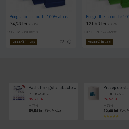
Pungi albe, colorate 100% albastru inchis - 16X9X21 - 100 buc
74,98 lei
121,63 lei
+ TVA
+ TVA
90,73 lei
TVA inclus
147,17 lei
TVA inclus
Adaugă în Coş
Adaugă în Coş
Pachet 5 x gel antibacterian 50ml si 3 x Servetele antibacteriene 48 buc Hygienium
PRP
66,43 lei
PRP
34,65 lei
49,21 lei
26,94 lei
+ TVA
+ TVA
59,54 lei
TVA inclus
32,60 lei
TVA i