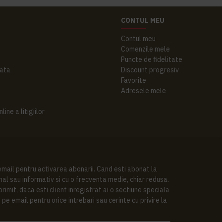
CONTUL MEU
Contul meu
Comenzile mele
Puncte de fidelitate
ata
Discount progresiv
Favorite
Adresele mele
ine a litigiilor
 email pentru activarea abonarii. Cand esti abonat la
al sau informativ si cu o frecventa medie, chiar redusa.
imit, daca esti client inregistrat ai o sectiune speciala
pe email pentru orice intrebari sau cerinte cu privire la