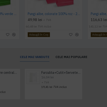
Pungi albe, colorate 100% verde deschis - 25X14X30 - 100 buc
Pungi albe, colorate 100% roz - 25X14X30 - 100 buc
49,98 lei
116,63 le
+ TVA
60,48 lei
TVA inclus
141,12 lei
TVA
Adaugă în Coş
Adaugă în
CELE MAI VANDUTE
CELE MAI POPULARE
Prosop derulare centrala 1 pliu, 300 m Tork
Furculita+Cutit+Servetel 100buc/set
16,04 lei
+ TVA
19,41 lei
TVA inclus
nclus