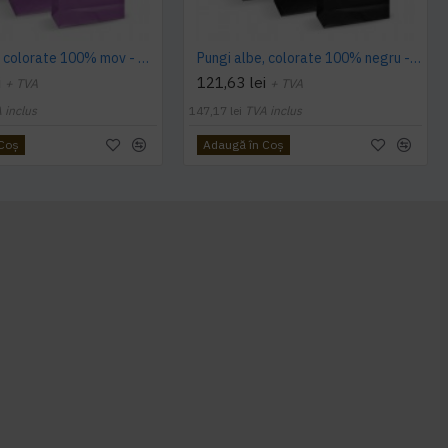
Pungi albe, colorate 100% mov - 32X12X41 - 100 buc
Pungi albe, colorate 100% negru - 25X14X30 - 100 buc
i
121,63 lei
+ TVA
+ TVA
 inclus
147,17 lei
TVA inclus
 Coş
Adaugă în Coş