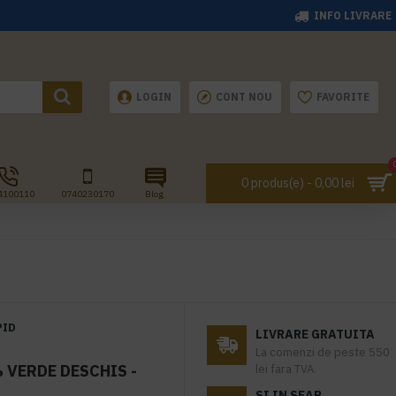
INFO LIVRARE
LOGIN
CONT NOU
FAVORITE
0 produs(e) - 0,00 lei
4100110
0740230170
Blog
PID
LIVRARE GRATUITA
La comenzi de peste 550
 VERDE DESCHIS -
lei fara TVA.
SI IN SEAP