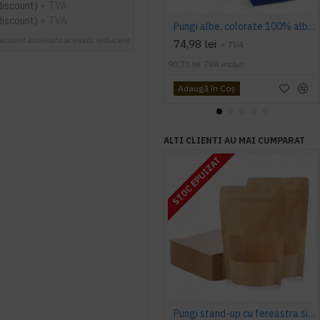
discount)
+ TVA
discount)
+ TVA
Pungi albe, colorate 100% albastru inchis - 16X9X21 - 100 buc
scount anuleaza aceasta reducere
74,98 lei
+ TVA
90,73 lei
TVA inclus
Adaugă în Coş
ALTI CLIENTI AU MAI CUMPARAT
STOC EPUIZAT
Pungi stand-up cu fereastra si fermoar NATUR - 11x18.50cm - 100 buc.