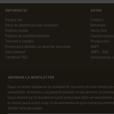
INFORMATII
EXTRA
Despre noi
Contact
Date de identificare ale societatii
Returnari
Politica cookie
Harta Site
Politica de confidentialitate
Cautare avans
Termeni si conditii
Producatori
Prelucrarea datelor cu caracter personal
ANPC
Cum comand
ANPC - SAL
Certificari ISO
Solutionarea onl
ABONARE LA NEWSLETTER
Dupa ce initiezi abonarea la newsletter-ul nostru iti vom trimite un
newsletter-ul nostru o sa primesti emailuri cu un caracter promotion
Daca doresti sa te dezabonezi poti urma linkul dintr-un newsletter pr
in contul tau in acest scop, si de asemenea ne poti contacta oricand 
datele tale personale.