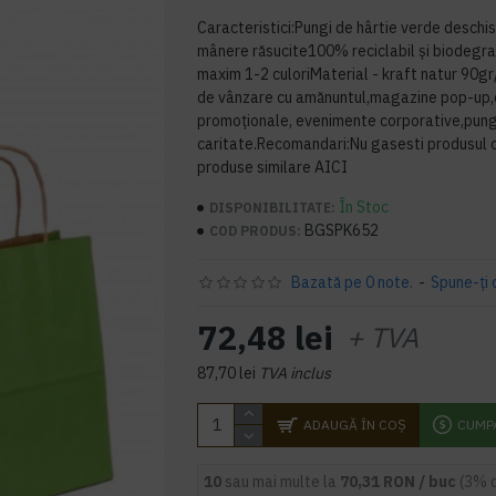
Caracteristici:Pungi de hârtie verde deschi
mânere răsucite100% reciclabil și biodegra
maxim 1-2 culoriMaterial - kraft natur 90gr
de vânzare cu amănuntul,magazine pop-up,e
promoționale, evenimente corporative,pung
caritate.Recomandari:Nu gasesti produsul c
produse similare AICI
În Stoc
DISPONIBILITATE:
BGSPK652
COD PRODUS:
Bazată pe 0 note.
-
Spune-ţi 
72,48 lei
+ TVA
87,70 lei
TVA inclus
ADAUGĂ ÎN COŞ
CUMP
10
sau mai multe la
70,31 RON / buc
(3% 