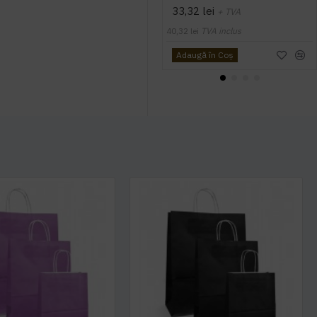
33,32 lei
+ TVA
40,32 lei
TVA inclus
Adaugă în Coş