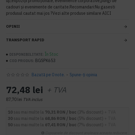
up,expoziții promoționale, evenimente corporative,pungi de
cadouri și evenimente de caritate.Recomandari:Nu gasesti
produsul cautat mai jos ?Vezi alte produse similare AICI
OPINII
TRANSPORT RAPID
În Stoc
DISPONIBILITATE:
BGSPK653
COD PRODUS:
Bazată pe 0 note.
-
Spune-ţi opinia
72,48 lei
+ TVA
87,70 lei
TVA inclus
10
sau mai multe la
70,31 RON / buc
(3% discount)
+ TVA
30
sau mai multe la
68,86 RON / buc
(5% discount)
+ TVA
50
sau mai multe la
67,41 RON / buc
(7% discount)
+ TVA
Cupoanele de discount anuleaza aceasta reducere