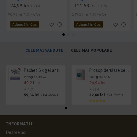
74,98 lei
121,63 lei
+ TVA
+ TVA
90,73 lei
TVA inclus
147,17 lei
TVA inclus
Adaugă în Coş
Adaugă în Coş
CELE MAI VANDUTE
CELE MAI POPULARE
Pachet 5 x gel antibacterian 50ml si 3 x Servetele antibacteriene 48 buc Hygienium
Prosop derulare centrala 1 pliu, 300 m Tork
PRP
66,43 lei
PRP
34,65 lei
49,21 lei
26,94 lei
+ TVA
+ TVA
59,54 lei
TVA inclus
32,60 lei
TVA inclus
INFORMATII
Despre noi