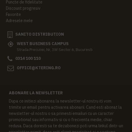
Puncte de fidelitate
Discount progresiv
Favorite
Adresele mele
SANITO DISTRIBUTION
WEST BUSINESS CAMPUS
Strada Preciziei, Nr, 3W Sector 6, Bucuresti
0314 100 110
OFFICE@KTERING.RO
ABONARE LA NEWSLETTER
Dupa ce initiezi abonarea la newsletter-ul nostru iti vom
trimite un email pentru activarea abonarii. Cand esti abonat la
newsletter-ul nostru o sa primesti emailuri cu un caracter
promotional sau informativ si cu o frecventa medie, chiar
redusa. Daca doresti sa te dezabonezi poti urma linkul dintr-un
newsletter primit, daca esti client inregistrat ai o sectiune