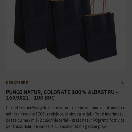
DESCRIERE
PUNGI NATUR, COLORATE 100% ALBASTRU -
16X9X21 - 100 BUC
Caracteristici:Pungi de hârtie albastru confecționate automat, cu
mânere răsucite100% reciclabil și biodegradabilPot fi imprimate
peste cu maxim 1-2 culoriMaterial - kraft natur 90gr/mpPotrivite
pentru,buticuri de vânzare cu amănuntul,magazine pop-