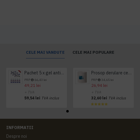
CELE MAI VANDUTE
CELE MAI POPULARE
Pachet 5 x gel antibacterian 50ml si 3 x Servetele antibacteriene 48 buc Hygienium
Prosop derulare centrala 1 pliu, 300 m Tork
PRP
66,43 lei
PRP
34,65 lei
49,21 lei
26,94 lei
+ TVA
+ TVA
59,54 lei
TVA inclus
32,60 lei
TVA inclus
INFORMATII
Despre noi