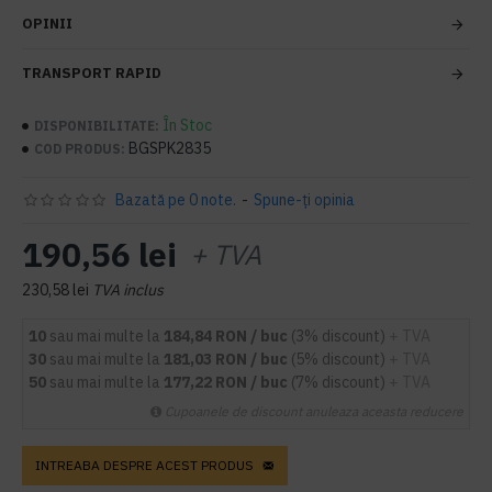
OPINII
TRANSPORT RAPID
În Stoc
DISPONIBILITATE:
BGSPK2835
COD PRODUS:
Bazată pe 0 note.
-
Spune-ţi opinia
190,56 lei
+ TVA
230,58 lei
TVA inclus
10
sau mai multe la
184,84 RON / buc
(3% discount)
+ TVA
30
sau mai multe la
181,03 RON / buc
(5% discount)
+ TVA
50
sau mai multe la
177,22 RON / buc
(7% discount)
+ TVA
Cupoanele de discount anuleaza aceasta reducere
INTREABA DESPRE ACEST PRODUS