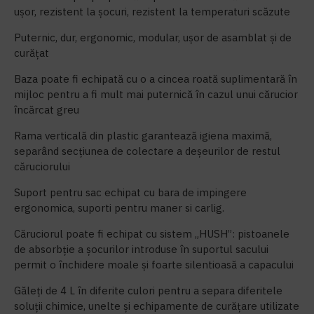
ușor, rezistent la șocuri, rezistent la temperaturi scăzute
Puternic, dur, ergonomic, modular, ușor de asamblat și de
curățat
Baza poate fi echipată cu o a cincea roată suplimentară în
mijloc pentru a fi mult mai puternică în cazul unui cărucior
încărcat greu
Rama verticală din plastic garantează igiena maximă,
separând secțiunea de colectare a deșeurilor de restul
căruciorului
Suport pentru sac echipat cu bara de impingere
ergonomica, suporti pentru maner si carlig.
Căruciorul poate fi echipat cu sistem „HUSH”: pistoanele
de absorbție a șocurilor introduse în suportul sacului
permit o închidere moale și foarte silentioasă a capacului
Găleți de 4 L în diferite culori pentru a separa diferitele
soluții chimice, unelte și echipamente de curățare utilizate