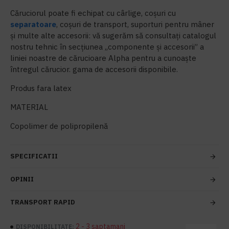
Căruciorul poate fi echipat cu cârlige, coșuri cu
separatoare
, coșuri de transport, suporturi pentru mâner
și multe alte accesorii: vă sugerăm să consultați catalogul
nostru tehnic în secțiunea „componente și accesorii” a
liniei noastre de cărucioare Alpha pentru a cunoaște
întregul cărucior. gama de accesorii disponibile.
Produs fara latex
MATERIAL
Copolimer de polipropilenă
SPECIFICATII
OPINII
TRANSPORT RAPID
2 - 3 saptamani
DISPONIBILITATE: