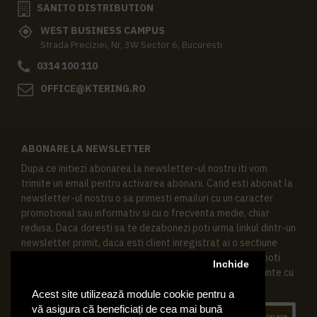
SANITO DISTRIBUTION
WEST BUSINESS CAMPUS
Strada Preciziei, Nr, 3W Sector 6, Bucuresti
0314 100 110
OFFICE@KTERING.RO
ABONARE LA NEWSLETTER
Dupa ce initiezi abonarea la newsletter-ul nostru iti vom
trimite un email pentru activarea abonarii. Cand esti abonat la
newsletter-ul nostru o sa primesti emailuri cu un caracter
promotional sau informativ si cu o frecventa medie, chiar
redusa. Daca doresti sa te dezabonezi poti urma linkul dintr-un
newsletter primit, daca esti client inregistrat ai o sectiune
speciala in contul tau in acest scop, si de asemenea ne poti
Inchide
contacta oricand pe email pentru orice intrebari sau cerinte cu
privire la datele tale personale.
Acest site utilizează module cookie pentru a
vă asigura că beneficiați de cea mai bună
Abonare