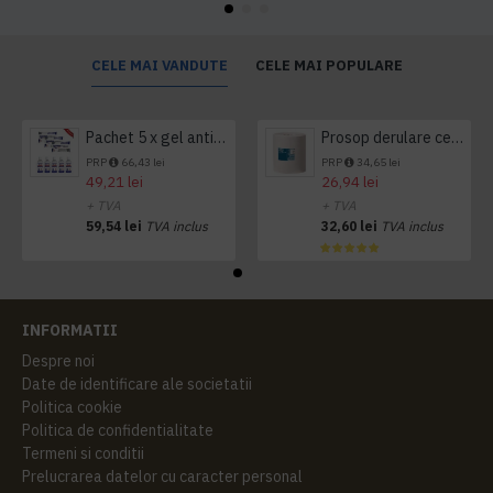
CELE MAI VANDUTE
CELE MAI POPULARE
Pachet 5 x gel antibacterian 50ml si 3 x Servetele antibacteriene 48 buc Hygienium
Prosop derulare centrala 1 pliu, 300 m Tork
PRP
66,43 lei
PRP
34,65 lei
49,21 lei
26,94 lei
+ TVA
+ TVA
59,54 lei
TVA inclus
32,60 lei
TVA inclus
INFORMATII
Despre noi
Date de identificare ale societatii
Politica cookie
Politica de confidentialitate
Termeni si conditii
Prelucrarea datelor cu caracter personal