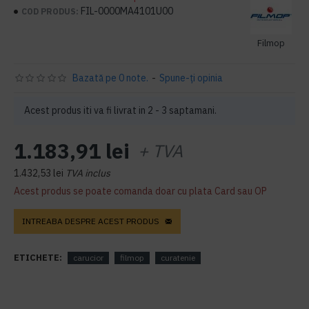
FIL-0000MA4101U00
COD PRODUS:
Filmop
Bazată pe 0 note.
-
Spune-ţi opinia
Acest produs iti va fi livrat in 2 - 3 saptamani.
1.183,91 lei
+ TVA
1.432,53 lei
TVA inclus
Acest produs se poate comanda doar cu plata Card sau OP
INTREABA DESPRE ACEST PRODUS
ETICHETE:
carucior
filmop
curatenie