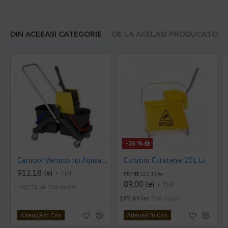
DIN ACEEASI CATEGORIE
DE LA ACELASI PRODUCATOR
-26 %
Carucior Vermop tip Aquva, 2*17L cu storcator
Carucior Curatenie 20 L Limpio, 3.0 kg, 46x27x29cm
912,18 lei
+ TVA
PRP
120,15 lei
89,00 lei
+ TVA
1.103,74 lei
TVA inclus
107,69 lei
TVA inclus
Adaugă în Coş
Adaugă în Coş