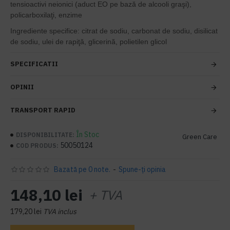
tensioactivi neionici (aduct EO pe bază de alcooli graşi),
policarboxilaţi, enzime
Ingrediente specifice: citrat de sodiu, carbonat de sodiu, disilicat
de sodiu, ulei de rapiţă, glicerină, polietilen glicol
SPECIFICATII
OPINII
TRANSPORT RAPID
În Stoc
DISPONIBILITATE:
Green Care
50050124
COD PRODUS:
Bazată pe 0 note.
-
Spune-ţi opinia
148,10 lei
+ TVA
179,20 lei
TVA inclus