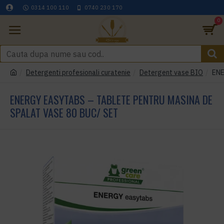
0314 100 110
0740 230 170
0
Detergenti profesionali curatenie
Detergent vase BIO
ENE
ENERGY EASYTABS – TABLETE PENTRU MASINA DE
SPALAT VASE 80 BUC/ SET