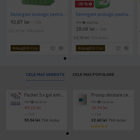
-20 %
Detergent ecologic pentru vase, MANUDISH original, 5L
Detergent ecologic pentru vase, MANUDISH original, 1L
92,87 lei
+ TVA
PRP
35,85 lei
28,68 lei
+ TVA
112,37 lei
TVA inclus
34,70 lei
TVA inclus
Adaugă în Coş
Adaugă în Coş
CELE MAI VANDUTE
CELE MAI POPULARE
Pachet 5 x gel antibacterian 50ml si 3 x Servetele antibacteriene 48 buc Hygienium
Prosop derulare centrala 1 pliu, 300 m Tork
PRP
66,43 lei
PRP
34,65 lei
49,21 lei
26,94 lei
+ TVA
+ TVA
59,54 lei
TVA inclus
32,60 lei
TVA inclus