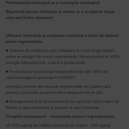
Performanță ecologică și o concepție ecologică
Siguranță pentru utilizator și mediu și o curățenie după
cele mai înalte standard
Utilizare intensivă și creșterea continuă a cotei de materii
prime regenerabile
■ Sisteme de producție care utilizează la scară largă materii
prime si energie din surse regenerabile, folosind pâna la 100%
energie hidroelectrică, solară și geotermală
■ Producția pe scară largă independent de țiței: 56% din
carbonul organic procesat în ENERGY
easytabs provine din resurse regenerabile din plante care
permit o producție predominant independentă de țiței
■ Management activ al consumului de apă prin stații proprii de
filtrare a apei proaspete și epurare a apei reziduale
Complet transparent – declararea tuturor ingredientelor
15-30% agenţi de înălbire pe bază de oxigen, <5% agenţi