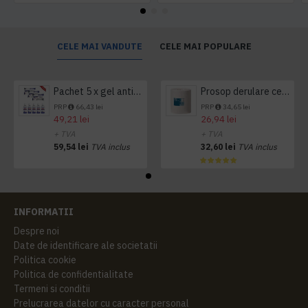
CELE MAI VANDUTE
CELE MAI POPULARE
Pachet 5 x gel antibacterian 50ml si 3 x Servetele antibacteriene 48 buc Hygienium
Prosop derulare centrala 1 pliu, 300 m Tork
PRP
66,43 lei
PRP
34,65 lei
49,21 lei
26,94 lei
+ TVA
+ TVA
59,54 lei
TVA inclus
32,60 lei
TVA inclus
INFORMATII
Despre noi
Date de identificare ale societatii
Politica cookie
Politica de confidentialitate
Termeni si conditii
Prelucrarea datelor cu caracter personal