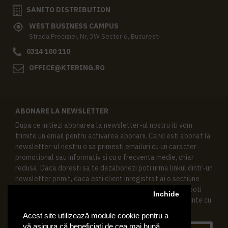
SANITO DISTRIBUTION
WEST BUSINESS CAMPUS
Strada Preciziei, Nr, 3W Sector 6, Bucuresti
0314 100 110
OFFICE@KTERING.RO
ABONARE LA NEWSLETTER
Dupa ce initiezi abonarea la newsletter-ul nostru iti vom
trimite un email pentru activarea abonarii. Cand esti abonat la
newsletter-ul nostru o sa primesti emailuri cu un caracter
promotional sau informativ si cu o frecventa medie, chiar
redusa. Daca doresti sa te dezabonezi poti urma linkul dintr-un
newsletter primit, daca esti client inregistrat ai o sectiune
speciala in contul tau in acest scop, si de asemenea ne poti
Inchide
contacta oricand pe email pentru orice intrebari sau cerinte cu
privire la datele tale personale.
Acest site utilizează module cookie pentru a
vă asigura că beneficiați de cea mai bună