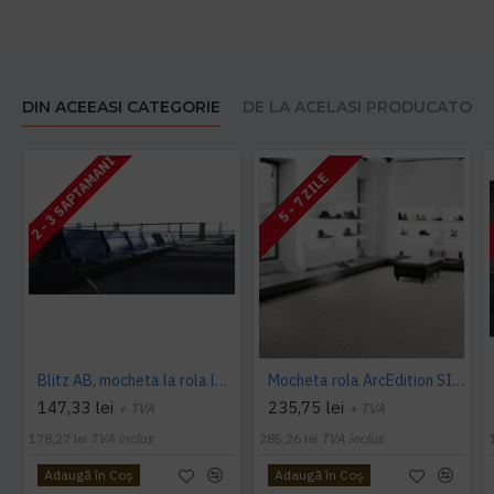
DIN ACEEASI CATEGORIE
DE LA ACELASI PRODUCATOR
2 - 3 SAPTAMANI
5 - 7 ZILE
Blitz AB, mocheta la rola latime 4 m, Balta Industries
Mocheta rola ArcEdition SIRIOUS AB
147,33 lei
235,75 lei
+ TVA
+ TVA
178,27 lei
TVA inclus
285,26 lei
TVA inclus
Adaugă în Coş
Adaugă în Coş