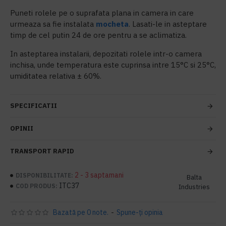
Puneti rolele pe o suprafata plana in camera in care
urmeaza sa fie instalata
mocheta
. Lasati-le in asteptare
timp de cel putin 24 de ore pentru a se aclimatiza.
In asteptarea instalarii, depozitati rolele intr-o camera
inchisa, unde temperatura este cuprinsa intre 15°C si 25°C,
umiditatea relativa ± 60%.
SPECIFICATII
OPINII
TRANSPORT RAPID
2 - 3 saptamani
DISPONIBILITATE:
Balta
ITC37
COD PRODUS:
Industries
Bazată pe 0 note.
-
Spune-ţi opinia