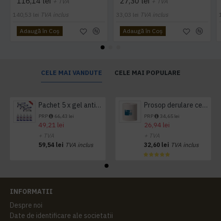
116,14 lei
27,30 lei
+ TVA
+ TVA
140,53 lei
TVA inclus
33,03 lei
TVA inclus
Adaugă în Coş
Adaugă în Coş
CELE MAI VANDUTE
CELE MAI POPULARE
Pachet 5 x gel antibacterian 50ml si 3 x Servetele antibacteriene 48 buc Hygienium
Prosop derulare centrala 1 pliu, 300 m Tork
PRP
66,43 lei
PRP
34,65 lei
49,21 lei
26,94 lei
+ TVA
+ TVA
59,54 lei
TVA inclus
32,60 lei
TVA inclus
INFORMATII
Despre noi
Date de identificare ale societatii