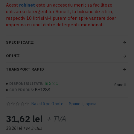
Acest
robinet
este un accesoriu menit sa faciliteze
utilizarea detergentilor Sonett, la bidoane de 5 litri,
respectiv 10 litri si vi-l putem oferi spre vanzare doar
impreuna cu unul dintre detergentii mentionati.
SPECIFICATII
OPINII
TRANSPORT RAPID
În Stoc
DISPONIBILITATE:
Sonett
BH1288
COD PRODUS:
Bazată pe 0 note.
-
Spune-ţi opinia
31,62 lei
+ TVA
38,26 lei
TVA inclus