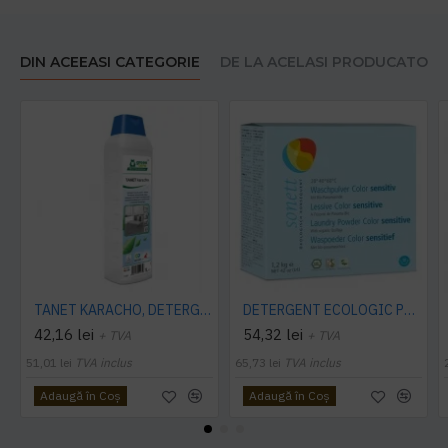
DIN ACEEASI CATEGORIE
DE LA ACELASI PRODUCATOR
TANET KARACHO, DETERGENT ENZIMATIC PENTRU COVOARE, 1 L
DETERGENT ECOLOGIC PRAF PT. RUFE NEUTRU 1.2KG Sonett
42,16 lei
54,32 lei
+ TVA
+ TVA
51,01 lei
TVA inclus
65,73 lei
TVA inclus
Adaugă în Coş
Adaugă în Coş