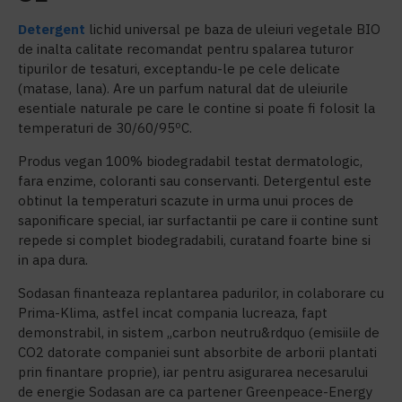
Detergent
lichid universal pe baza de uleiuri vegetale BIO
de inalta calitate recomandat pentru spalarea tuturor
tipurilor de tesaturi, exceptandu-le pe cele delicate
(matase, lana). Are un parfum natural dat de uleiurile
esentiale naturale pe care le contine si poate fi folosit la
temperaturi de 30/60/95
º
C.
Produs vegan 100% biodegradabil testat dermatologic,
fara enzime, coloranti sau conservanti. Detergentul este
obtinut la temperaturi scazute in urma unui proces de
saponificare special, iar surfactantii pe care ii contine sunt
repede si complet biodegradabili, curatand foarte bine si
in apa dura.
Sodasan finanteaza replantarea padurilor, in colaborare cu
Prima-Klima, astfel incat compania lucreaza, fapt
demonstrabil, in sistem „carbon neutru&rdquo (emisiile de
CO
2
datorate companiei sunt absorbite de arborii plantati
prin finantare proprie), iar pentru asigurarea necesarului
de energie Sodasan are ca partener Greenpeace-Energy