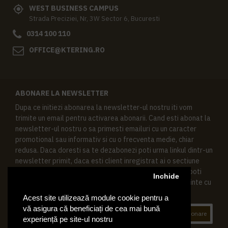
WEST BUSINESS CAMPUS
Strada Preciziei, Nr, 3W Sector 6, Bucuresti
0314 100 110
OFFICE@KTERING.RO
ABONARE LA NEWSLETTER
Dupa ce initiezi abonarea la newsletter-ul nostru iti vom
trimite un email pentru activarea abonarii. Cand esti abonat la
newsletter-ul nostru o sa primesti emailuri cu un caracter
promotional sau informativ si cu o frecventa medie, chiar
redusa. Daca doresti sa te dezabonezi poti urma linkul dintr-un
newsletter primit, daca esti client inregistrat ai o sectiune
speciala in contul tau in acest scop, si de asemenea ne poti
Inchide
contacta oricand pe email pentru orice intrebari sau cerinte cu
privire la datele tale personale.
Acest site utilizează module cookie pentru a
vă asigura că beneficiați de cea mai bună
Abonare
experiență pe site-ul nostru