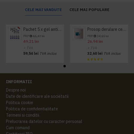
CELE MAI VANDUTE
CELE MAI POPULARE
Pachet 5 x gel antibacterian 50ml si 3 x Servetele antibacteriene 48 buc Hygienium
Prosop derulare centrala 1 pliu, 300 m Tork
PRP
66,43 lei
PRP
34,65 lei
49,21 lei
26,94 lei
+ TVA
+ TVA
59,54 lei
TVA inclus
32,60 lei
TVA inclus
INFORMATII
Despre noi
Date de identificare ale societatii
Politica cookie
Politica de confidentialitate
Termeni si conditii
Prelucrarea datelor cu caracter personal
Cum comand
Certificari ISO