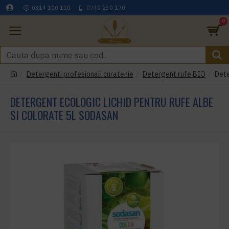
0314 100 110
0740 230 170
0
Detergenti profesionali curatenie
Detergent rufe BIO
Dete
DETERGENT ECOLOGIC LICHID PENTRU RUFE ALBE
SI COLORATE 5L SODASAN