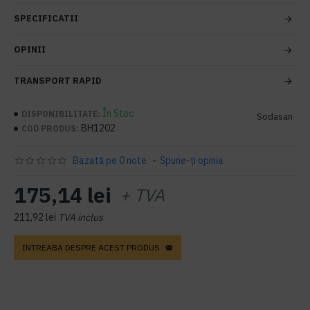
SPECIFICATII
OPINII
TRANSPORT RAPID
În Stoc
DISPONIBILITATE:
Sodasan
BH1202
COD PRODUS:
Bazată pe 0 note.
-
Spune-ţi opinia
175,14 lei
+ TVA
211,92 lei
TVA inclus
INTREABA DESPRE ACEST PRODUS