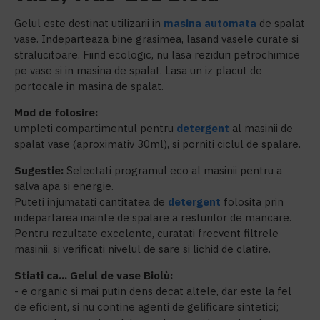
Gelul este destinat utilizarii in
masina automata
de spalat
vase. Indeparteaza bine grasimea, lasand vasele curate si
stralucitoare. Fiind ecologic, nu lasa reziduri petrochimice
pe vase si in masina de spalat. Lasa un iz placut de
portocale in masina de spalat.
Mod de folosire:
umpleti compartimentul pentru
detergent
al masinii de
spalat vase (aproximativ 30ml), si porniti ciclul de spalare.
Sugestie:
Selectati programul eco al masinii pentru a
salva apa si energie.
Puteti injumatati cantitatea de
detergent
folosita prin
indepartarea inainte de spalare a resturilor de mancare.
Pentru rezultate excelente, curatati frecvent filtrele
masinii, si verificati nivelul de sare si lichid de clatire.
Stiati ca... Gelul de vase Biolù:
- e organic si mai putin dens decat altele, dar este la fel
de eficient, si nu contine agenti de gelificare sintetici;