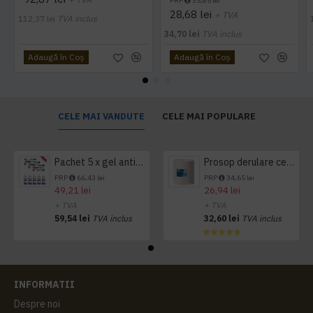
PRP
35,85 lei
28,68 lei
+ TVA
112,37 lei
TVA inclus
34,70 lei
TVA inclus
Adaugă în Coş
Adaugă în Coş
CELE MAI VANDUTE
CELE MAI POPULARE
Pachet 5 x gel antibacterian 50ml si 3 x Servetele antibacteriene 48 buc Hygienium
Prosop derulare centrala 1 pliu, 300 m Tork
PRP
66,43 lei
PRP
34,65 lei
49,21 lei
26,94 lei
+ TVA
+ TVA
59,54 lei
TVA inclus
32,60 lei
TVA inclus
INFORMATII
Despre noi