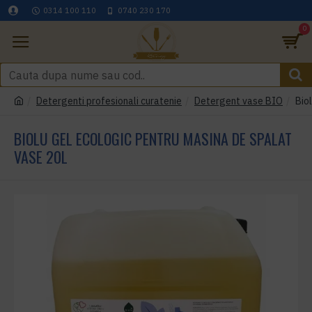
0314 100 110
0740 230 170
0
Detergenti profesionali curatenie
Detergent vase BIO
Bio
BIOLU GEL ECOLOGIC PENTRU MASINA DE SPALAT
VASE 20L