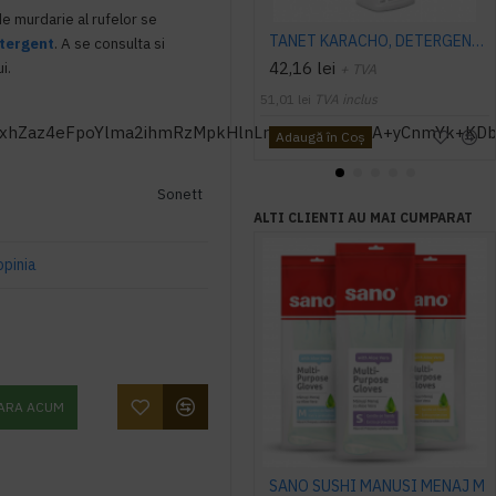
de murdarie al rufelor se
TANET KARACHO, DETERGENT ENZIMATIC PENTRU COVOARE, 1 L
tergent
. A se consulta si
i.
42,16 lei
+ TVA
51,01 lei
TVA inclus
zD+2T+1p478TN46O
Adaugă în Coş
Sonett
ALTI CLIENTI AU MAI CUMPARAT
opinia
ARA ACUM
SANO SUSHI MANUSI MENAJ M