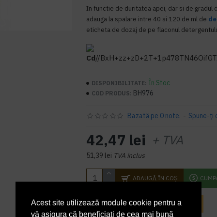
In functie de duritatea apei, dar si de gradul 
adauga la spalare intre 40 si 120 de ml de
de
eticheta de dozaj de pe flaconul detergentulu
Cd
//BxH+zz+
În Stoc
DISPONIBILITATE:
BH976
COD PRODUS:
Bazată pe 0 note.
-
Spune-ţi 
42,47 lei
+ TVA
51,39 lei
TVA inclus
ADAUGĂ ÎN COŞ
CUMP
Acest site utilizează module cookie pentru a
INTREABA DESPRE ACEST PRODUS
vă asigura că beneficiați de cea mai bună