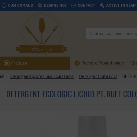
CUM COMAND
DESPRE NOI
CONTACT
ACTIVI IN SEAP
Pachete Promotionale
Br
Produse
Detergenti profesionali curatenie
Detergent rufe BIO
DETERG
DETERGENT ECOLOGIC LICHID PT. RUFE COLO