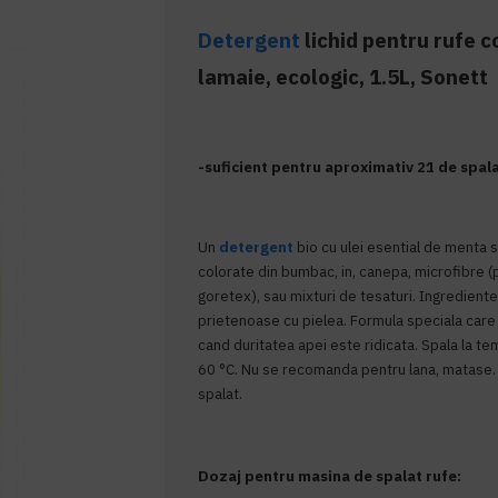
Detergent
lichid pentru rufe c
lamaie, ecologic, 1.5L, Sonett
-suficient pentru aproximativ 21 de spala
Un
detergent
bio cu ulei esential de menta s
colorate din bumbac, in, canepa, microfibre (
goretex), sau mixturi de tesaturi. Ingredient
prietenoase cu pielea. Formula speciala care f
cand duritatea apei este ridicata. Spala la te
60 °C. Nu se recomanda pentru lana, matase. 
spalat.
Dozaj pentru masina de spalat rufe: