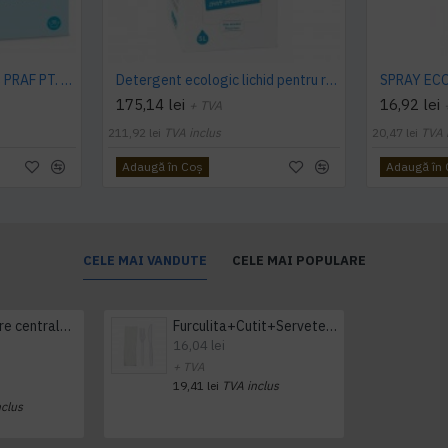
DETERGENT ECOLOGIC PRAF PT. RUFE NEUTRU 1.2KG Sonett
Detergent ecologic lichid pentru rufe albe si colorate sensitiv 5L SODASAN
175,14 lei
16,92 lei
+ TVA
211,92 lei
TVA inclus
20,47 lei
TVA 
Adaugă în Coş
Adaugă în
CELE MAI VANDUTE
CELE MAI POPULARE
Prosop derulare centrala 1 pliu, 300 m Tork
Furculita+Cutit+Servetel 100buc/set
16,04 lei
+ TVA
19,41 lei
TVA inclus
nclus