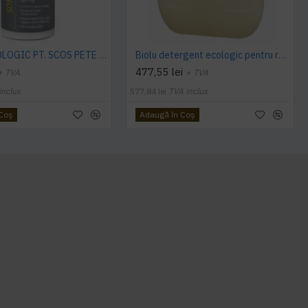
SPRAY ECOLOGIC PT. SCOS PETE 100ML Sonett
Biolu detergent ecologic pentru rufe delicate 20L
477,55 lei
+ TVA
+ TVA
inclus
577,84 lei
TVA inclus
 Coş
Adaugă în Coş