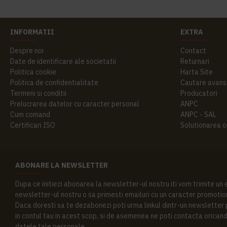
INFORMATII
EXTRA
Despre noi
Contact
Date de identificare ale societatii
Returnari
Politica cookie
Harta Site
Politica de confidentialitate
Cautare avans
Termeni si conditii
Producatori
Prelucrarea datelor cu caracter personal
ANPC
Cum comand
ANPC - SAL
Certificari ISO
Solutionarea onl
ABONARE LA NEWSLETTER
Dupa ce initiezi abonarea la newsletter-ul nostru iti vom trimite un
newsletter-ul nostru o sa primesti emailuri cu un caracter promotion
Daca doresti sa te dezabonezi poti urma linkul dintr-un newsletter pr
in contul tau in acest scop, si de asemenea ne poti contacta oricand 
datele tale personale.