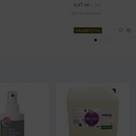
6,67 lei
+ TVA
8,07 lei
TVA inclus
Adaugă în Coş