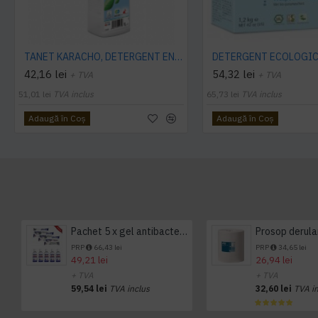
TANET KARACHO, DETERGENT ENZIMATIC PENTRU COVOARE, 1 L
42,16 lei
54,32 lei
+ TVA
+ TVA
51,01 lei
TVA inclus
65,73 lei
TVA inclus
Adaugă în Coş
Adaugă în Coş
Pachet 5 x gel antibacterian 50ml si 3 x Servetele antibacteriene 48 buc Hygienium
PRP
66,43 lei
PRP
34,65 lei
49,21 lei
26,94 lei
+ TVA
+ TVA
59,54 lei
TVA inclus
32,60 lei
TVA i