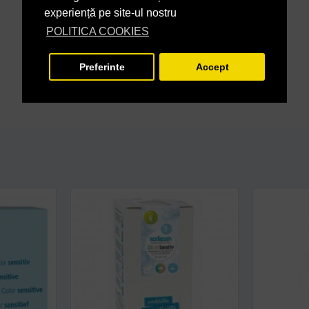
experiență pe site-ul nostru
POLITICA COOKIES
Preferinte
Accept