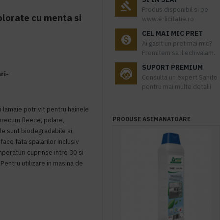
Produs disponibil si pe
olorate cu menta si
www.e-licitatie.ro
CEL MAI MIC PRET
Ai gasit un pret mai mic?
Promitem sa il echivalam.
SUPORT PREMIUM
ri-
Consulta un expert Sanito
pentru mai multe detalii
i lamaie potrivit pentru hainele
precum fleece, polare,
PRODUSE ASEMANATOARE
ele sunt biodegradabile si
ace fata spalarilor inclusiv
mperaturi cuprinse intre 30 si
Pentru utilizare in masina de