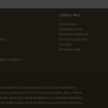
CONTUL MEU
Contul meu
Comenzile mele
Puncte de fidelitate
ata
Discount progresiv
Favorite
Adresele mele
ine a litigiilor
 email pentru activarea abonarii. Cand esti abonat la
al sau informativ si cu o frecventa medie, chiar redusa.
imit, daca esti client inregistrat ai o sectiune speciala
pe email pentru orice intrebari sau cerinte cu privire la