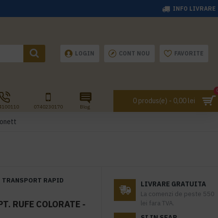
INFO LIVRARE
LOGIN
CONT NOU
FAVORITE
0 produs(e) - 0,00 lei
4100110
0740230170
Blog
onett
TRANSPORT RAPID
LIVRARE GRATUITA
La comenzi de peste 550
T. RUFE COLORATE -
lei fara TVA.
SI IN SEAP