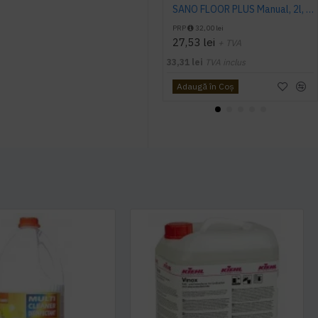
SANO FLOOR PLUS Manual, 2l, detergent pardoseala
PRP
32,00 lei
27,53 lei
+ TVA
33,31 lei
TVA inclus
Adaugă în Coş