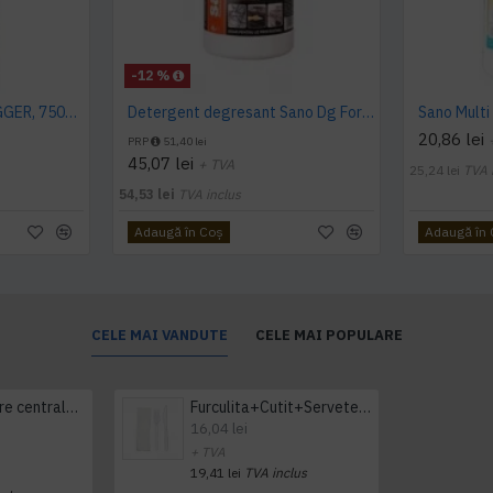
-12 %
SANO FORTE PLUS TRIGGER, 750ml, detergent arsuri, grasimi
Detergent degresant Sano Dg Forte 4L
20,86 lei
PRP
51,40 lei
45,07 lei
+ TVA
25,24 lei
TVA 
54,53 lei
TVA inclus
Adaugă în Coş
Adaugă în
CELE MAI VANDUTE
CELE MAI POPULARE
Prosop derulare centrala 1 pliu, 300 m Tork
Furculita+Cutit+Servetel 100buc/set
16,04 lei
+ TVA
19,41 lei
TVA inclus