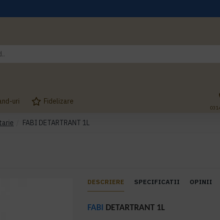
and-uri
Fidelizare
031
tarie
FABI DETARTRANT 1L
DESCRIERE
SPECIFICATII
OPINII
FABI
DETARTRANT 1L