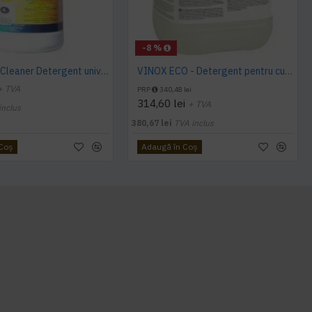
-8 %
Sano Multi Cleaner Detergent universal gel 4L
VINOX ECO - Detergent pentru curatare suprafete din inox, 10 L, Kiehl
+ TVA
PRP
340,48 lei
314,60 lei
+ TVA
inclus
380,67 lei
TVA inclus
 Coş
Adaugă în Coş