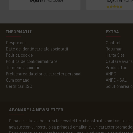
59,54 lei
TVA inclus
32,60 lei
TVA i
INFORMATII
EXTRA
Despre noi
Contact
Date de identificare ale societatii
Returnari
Politica cookie
Harta Site
Politica de confidentialitate
Cautare avans
Termeni si conditii
Producatori
Prelucrarea datelor cu caracter personal
ANPC
Cum comand
ANPC - SAL
Certificari ISO
Solutionarea onl
ABONARE LA NEWSLETTER
Dupa ce initiezi abonarea la newsletter-ul nostru iti vom trimite un
newsletter-ul nostru o sa primesti emailuri cu un caracter promotion