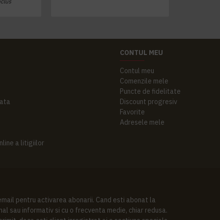
nclus
CONTUL MEU
Contul meu
Comenzile mele
Puncte de fidelitate
ata
Discount progresiv
Favorite
Adresele mele
ine a litigiilor
 email pentru activarea abonarii. Cand esti abonat la
al sau informativ si cu o frecventa medie, chiar redusa.