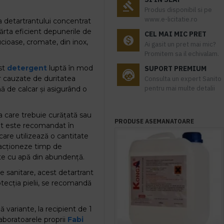
Produs disponibil si pe
www.e-licitatie.ro
 detartrantului concentrat
părta eficient depunerile de
CEL MAI MIC PRET
ucioase, cromate, din inox,
Ai gasit un pret mai mic?
Promitem sa il echivalam.
est
detergent
luptă în mod
SUPORT PREMIUM
r cauzate de duritatea
Consulta un expert Sanito
pentru mai multe detalii
mă de calcar și asigurând o
ța care trebuie curățată sau
PRODUSE ASEMANATOARE
ant este recomandat în
care utilizează o cantitate
 acționeze timp de
ște cu apă din abundență.
e sanitare, acest detartrant
tecția pielii, se recomandă
ă variante, la recipient de 1
 laboratoarele proprii
Fabi