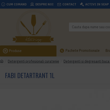
CUM COMAND
DESPRE NOI
CONTACT
ACTIVI IN SEAP
Pachete Promotionale
Br
Produse
Detergenti profesionali curatenie
Detergenti si degresanti buca
FABI DETARTRANT 1L