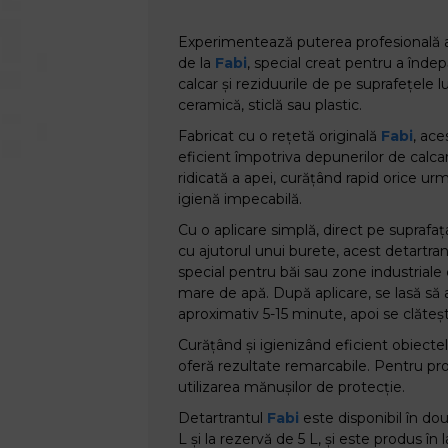
Experimentează puterea profesională a
de la
Fabi
, special creat pentru a înde
calcar și reziduurile de pe suprafețele l
ceramică, sticlă sau plastic.
Fabricat cu o rețetă originală
Fabi
, ac
eficient împotriva depunerilor de calca
ridicată a apei, curățând rapid orice ur
igienă impecabilă.
Cu o aplicare simplă, direct pe suprafa
cu ajutorul unui burete, acest detartr
special pentru băi sau zone industriale 
mare de apă. După aplicare, se lasă să
aproximativ 5-15 minute, apoi se clăte
Curățând și igienizând eficient obiectel
oferă rezultate remarcabile. Pentru pro
utilizarea mănușilor de protecție.
Detartrantul
Fabi
este disponibil în dou
L și la rezervă de 5 L, și este produs în