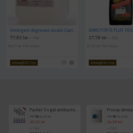
Detergent degresant alcalin Cuptor si Plita, 5 L, Konga
77,83 lei
17,78 lei
+ TVA
+ TVA
94,17 lei
TVA inclus
21,51 lei
TVA inclus
Adaugă în Coş
Adaugă în Coş
Pachet 5 x gel antibacterian 50ml si 3 x Servetele antibacteriene 48 buc Hygienium
PRP
66,43 lei
PRP
34,65 lei
49,21 lei
26,94 lei
+ TVA
+ TVA