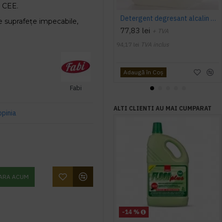
e CEE.
Detergent degresant alcalin Cuptor si Plita, 5 L, Konga
e suprafețe impecabile,
77,83 lei
+ TVA
94,17 lei
TVA inclus
Adaugă în Coş
Fabi
ALTI CLIENTI AU MAI CUMPARAT
opinia
ARA ACUM
-14 %