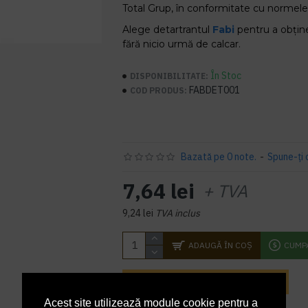
Total Grup, în conformitate cu normel
Alege detartrantul
Fabi
pentru a obțin
fără nicio urmă de calcar.
În Stoc
DISPONIBILITATE:
FABDET001
COD PRODUS:
Bazată pe 0 note.
-
Spune-ţi 
7,64 lei
+ TVA
9,24 lei
TVA inclus
ADAUGĂ ÎN COŞ
CUMP
INTREABA DESPRE ACEST PRODUS
Acest site utilizează module cookie pentru a