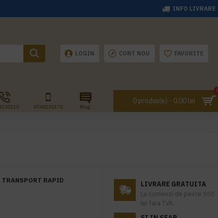
INFO LIVRARE
LOGIN
CONT NOU
FAVORITE
0 produs(e) - 0,00 lei
4100110
0740230170
Blog
TRANSPORT RAPID
LIVRARE GRATUITA
La comenzi de peste 550
lei fara TVA.
SI IN SEAP