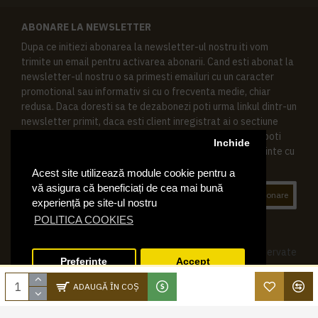
ABONARE LA NEWSLETTER
Dupa ce initiezi abonarea la newsletter-ul nostru iti vom
trimite un email pentru activarea abonarii. Cand esti abonat la
newsletter-ul nostru o sa primesti emailuri cu un caracter
promotional sau informativ si cu o frecventa medie, chiar
redusa. Daca doresti sa te dezabonezi poti urma linkul dintr-un
newsletter primit, daca esti client inregistrat ai o sectiune
speciala in contul tau in acest scop, si de asemenea ne poti
Inchide
contacta oricand pe email pentru orice intrebari sau cerinte cu
privire la datele tale personale.
Acest site utilizează module cookie pentru a
vă asigura că beneficiați de cea mai bună
Abonare
experiență pe site-ul nostru
POLITICA COOKIES
© 2019 Ktering.ro , Toate drepturile rezervate
Preferinte
Accept
ADAUGĂ ÎN COŞ