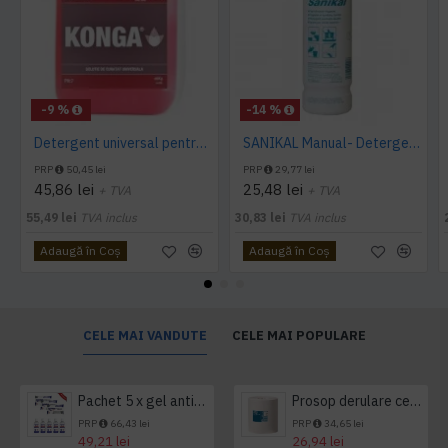
-9 %
-14 %
Detergent universal pentru suprafete, Professional Cleaner, Konga, 5 L
SANIKAL Manual- Detergent pentru obiecte sanitare, 1 L, Kiehl
PRP
50,45 lei
PRP
29,77 lei
45,86 lei
25,48 lei
+ TVA
+ TVA
55,49 lei
TVA inclus
30,83 lei
TVA inclus
Adaugă în Coş
Adaugă în Coş
CELE MAI VANDUTE
CELE MAI POPULARE
Pachet 5 x gel antibacterian 50ml si 3 x Servetele antibacteriene 48 buc Hygienium
Prosop derulare centrala 1 pliu, 300 m Tork
PRP
66,43 lei
PRP
34,65 lei
49,21 lei
26,94 lei