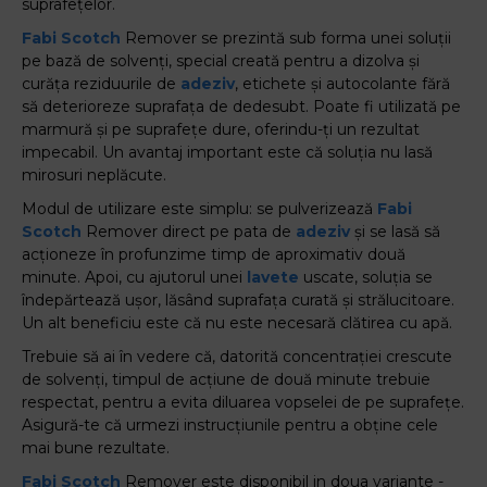
suprafețelor.
Fabi
Scotch
Remover se prezintă sub forma unei soluții
pe bază de solvenți, special creată pentru a dizolva și
curăța reziduurile de
adeziv
, etichete și autocolante fără
să deterioreze suprafața de dedesubt. Poate fi utilizată pe
marmură și pe suprafețe dure, oferindu-ți un rezultat
impecabil. Un avantaj important este că soluția nu lasă
mirosuri neplăcute.
Modul de utilizare este simplu: se pulverizează
Fabi
Scotch
Remover direct pe pata de
adeziv
și se lasă să
acționeze în profunzime timp de aproximativ două
minute. Apoi, cu ajutorul unei
lavete
uscate, soluția se
îndepărtează ușor, lăsând suprafața curată și strălucitoare.
Un alt beneficiu este că nu este necesară clătirea cu apă.
Trebuie să ai în vedere că, datorită concentrației crescute
de solvenți, timpul de acțiune de două minute trebuie
respectat, pentru a evita diluarea vopselei de pe suprafețe.
Asigură-te că urmezi instrucțiunile pentru a obține cele
mai bune rezultate.
Fabi
Scotch
Remover este disponibil in doua variante -