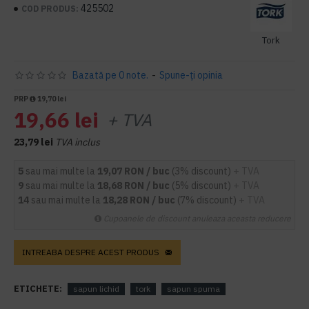
425502
COD PRODUS:
Tork
Bazată pe 0 note.
-
Spune-ţi opinia
PRP
19,70 lei
19,66 lei
+ TVA
23,79 lei
TVA inclus
5
sau mai multe la
19,07 RON / buc
(3% discount)
+ TVA
9
sau mai multe la
18,68 RON / buc
(5% discount)
+ TVA
14
sau mai multe la
18,28 RON / buc
(7% discount)
+ TVA
Cupoanele de discount anuleaza aceasta reducere
INTREABA DESPRE ACEST PRODUS
ETICHETE:
sapun lichid
tork
sapun spuma