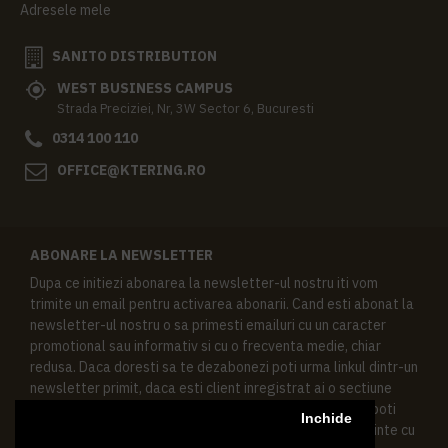
Adresele mele
SANITO DISTRIBUTION
WEST BUSINESS CAMPUS
Strada Preciziei, Nr, 3W Sector 6, Bucuresti
0314 100 110
OFFICE@KTERING.RO
ABONARE LA NEWSLETTER
Dupa ce initiezi abonarea la newsletter-ul nostru iti vom
trimite un email pentru activarea abonarii. Cand esti abonat la
newsletter-ul nostru o sa primesti emailuri cu un caracter
promotional sau informativ si cu o frecventa medie, chiar
redusa. Daca doresti sa te dezabonezi poti urma linkul dintr-un
newsletter primit, daca esti client inregistrat ai o sectiune
speciala in contul tau in acest scop, si de asemenea ne poti
Inchide
contacta oricand pe email pentru orice intrebari sau cerinte cu