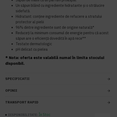
Săpun de mâini cu un parfum proaspăt
Un săpun blând cu ingrediente hidratante și o strălucire
sidefată.
Hidratant: conține ingrediente de refacere a stratului
protector al pielii
96% dintre ingrediente sunt de origine naturală*
Reduceți la minimum consumul de energie pentru că acest
săpun are o eficiență dovedită în apă rece**
Testate dermatologic
pH delicat cu pielea
* Nota: oferta este valabilă numai în limita stocului
disponibil.
SPECIFICATII
OPINII
TRANSPORT RAPID
În Stoc
DISPONIBILITATE: