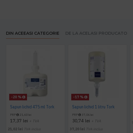
DIN ACEEASI CATEGORIE
DE LA ACELASI PRODUCATOR
-20 %
-17 %
Sapun lichid 475 ml Tork
Sapun lichid 1 litru Tork
PRP
21,60 lei
PRP
37,06 lei
17,37 lei
30,74 lei
+ TVA
+ TVA
21,02 lei
TVA inclus
37,20 lei
TVA inclus