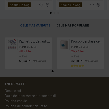
Adaugă în Coş
Adaugă în Coş
CELE MAI VANDUTE
CELE MAI POPULARE
Pachet 5 x gel antibacterian 50ml si 3 x Servetele antibacteriene 48 buc Hygienium
Prosop derulare centrala 1 pliu, 300 m Tork
PRP
66,43 lei
PRP
34,65 lei
49,21 lei
26,94 lei
+ TVA
+ TVA
59,54 lei
TVA inclus
32,60 lei
TVA inclus
INFORMATII
Despre noi
Date de identificare ale societatii
Politica cookie
Politica de confidentialitate