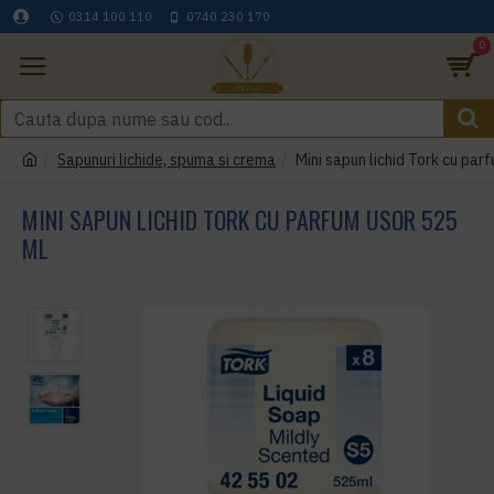
0314 100 110
0740 230 170
0
Sapunuri lichide, spuma si crema
Mini sapun lichid Tork cu par
MINI SAPUN LICHID TORK CU PARFUM USOR 525
ML