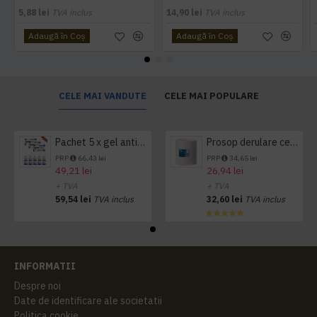
5,88 lei
TVA inclus
14,90 lei
TVA inclus
Adaugă în Coş
Adaugă în Coş
CELE MAI VANDUTE
CELE MAI POPULARE
Pachet 5 x gel antibacterian 50ml si 3 x Servetele antibacteriene 48 buc Hygienium
Prosop derulare centrala 1 pliu, 300 m Tork
PRP
66,43 lei
PRP
34,65 lei
49,21 lei
26,94 lei
+ TVA
+ TVA
59,54 lei
TVA inclus
32,60 lei
TVA inclus
INFORMATII
Despre noi
Date de identificare ale societatii
Politica cookie