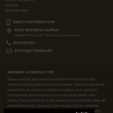
Favorite
Adresele mele
SANITO DISTRIBUTION
WEST BUSINESS CAMPUS
Strada Preciziei, Nr, 3W Sector 6, Bucuresti
0314 100 110
OFFICE@KTERING.RO
ABONARE LA NEWSLETTER
Dupa ce initiezi abonarea la newsletter-ul nostru iti vom
trimite un email pentru activarea abonarii. Cand esti abonat la
newsletter-ul nostru o sa primesti emailuri cu un caracter
promotional sau informativ si cu o frecventa medie, chiar
redusa. Daca doresti sa te dezabonezi poti urma linkul dintr-un
newsletter primit, daca esti client inregistrat ai o sectiune
speciala in contul tau in acest scop, si de asemenea ne poti