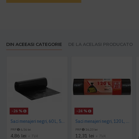
DIN ACEEASI CATEGORIE
DE LA ACELASI PRODUCATOR
-26 %
-24 %
Saci menajeri negri, 60 L, 50 buc/rola
Saci menajeri negri, 120 L, Alufix, 10 buc/rola
PRP
6,56 lei
PRP
16,23 lei
4,86 lei
12,31 lei
+ TVA
+ TVA