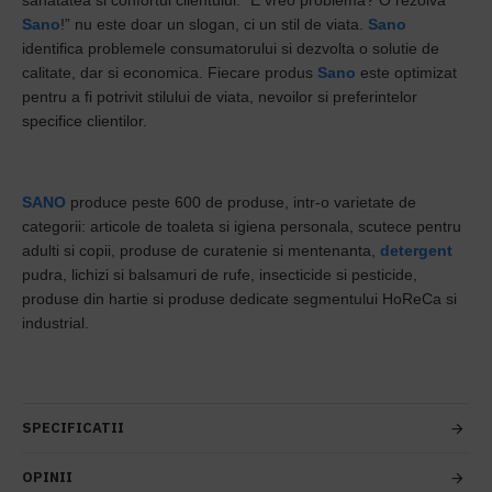
sanatatea si confortul clientului. “E vreo problema? O rezolva
Sano
!” nu este doar un slogan, ci un stil de viata.
Sano
identifica problemele consumatorului si dezvolta o solutie de
calitate, dar si economica. Fiecare produs
Sano
este optimizat
pentru a fi potrivit stilului de viata, nevoilor si preferintelor
specifice clientilor.
SANO
produce peste 600 de produse, intr-o varietate de
categorii: articole de toaleta si igiena personala, scutece pentru
adulti si copii, produse de curatenie si mentenanta,
detergent
pudra, lichizi si balsamuri de rufe, insecticide si pesticide,
produse din hartie si produse dedicate segmentului HoReCa si
industrial.
SPECIFICATII
OPINII