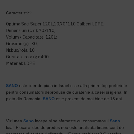
Caracteristici:
Optima Saci Super 120L,10,70*110 Galbeni LDPE.
Dimensiuni (cm): 70x110;
Volum / Capacitate: 120L;
Grosime (µ):: 30;
Nr.buc/rola: 10;
Greutate rola (g): 400;
Material: LDPE
SANO
este lider de piata in Israel si se afla printre top preferinte
pentru consumatorii deproduse de curatenie a casei si igiena. In
piata din Romania,
SANO
este prezent de mai bine de 15 ani.
Viziunea
Sano
incepe si se sfarseste cu consumatorul
Sano
loial. Fiecare idee de produs nou este analizata tinand cont de