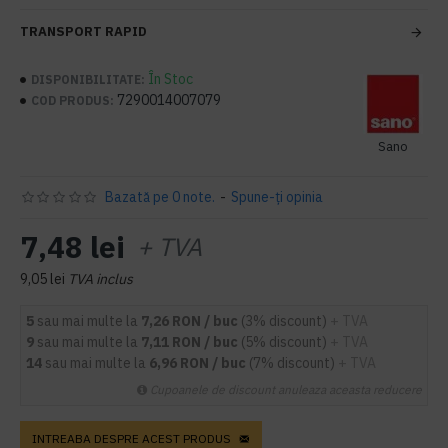
TRANSPORT RAPID
În Stoc
DISPONIBILITATE:
7290014007079
COD PRODUS:
Sano
Bazată pe 0 note.
-
Spune-ţi opinia
7,48 lei
+ TVA
9,05 lei
TVA inclus
5
sau mai multe la
7,26 RON / buc
(3% discount)
+ TVA
9
sau mai multe la
7,11 RON / buc
(5% discount)
+ TVA
14
sau mai multe la
6,96 RON / buc
(7% discount)
+ TVA
Cupoanele de discount anuleaza aceasta reducere
INTREABA DESPRE ACEST PRODUS