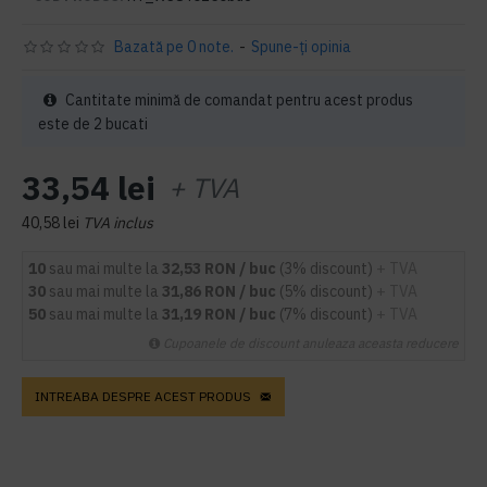
Bazată pe 0 note.
-
Spune-ţi opinia
Cantitate minimă de comandat pentru acest produs
este de 2 bucati
33,54 lei
+ TVA
40,58 lei
TVA inclus
10
sau mai multe la
32,53 RON / buc
(3% discount)
+ TVA
30
sau mai multe la
31,86 RON / buc
(5% discount)
+ TVA
50
sau mai multe la
31,19 RON / buc
(7% discount)
+ TVA
Cupoanele de discount anuleaza aceasta reducere
INTREABA DESPRE ACEST PRODUS