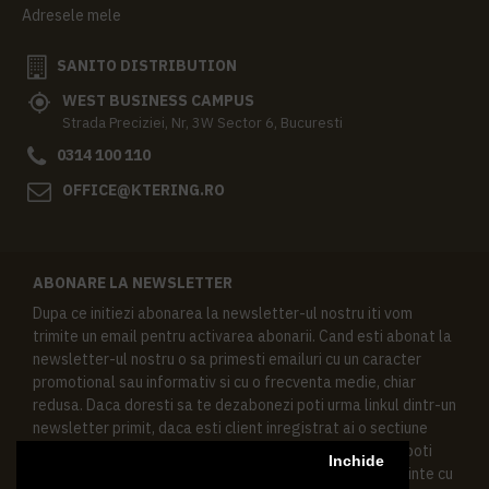
Adresele mele
SANITO DISTRIBUTION
WEST BUSINESS CAMPUS
Strada Preciziei, Nr, 3W Sector 6, Bucuresti
0314 100 110
OFFICE@KTERING.RO
ABONARE LA NEWSLETTER
Dupa ce initiezi abonarea la newsletter-ul nostru iti vom
trimite un email pentru activarea abonarii. Cand esti abonat la
newsletter-ul nostru o sa primesti emailuri cu un caracter
promotional sau informativ si cu o frecventa medie, chiar
redusa. Daca doresti sa te dezabonezi poti urma linkul dintr-un
newsletter primit, daca esti client inregistrat ai o sectiune
speciala in contul tau in acest scop, si de asemenea ne poti
Inchide
contacta oricand pe email pentru orice intrebari sau cerinte cu