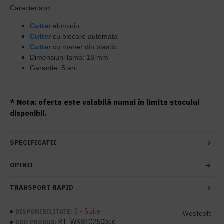
Caracteristici:
Cutter
aluminiu
Cutter
cu blocare automata
Cutter
cu maner din plastic
Dimensiuni lama: 18 mm
Garantie: 5 ani
* Nota: oferta este valabilă numai în limita stocului
disponibil.
SPECIFICATII
OPINII
TRANSPORT RAPID
3 - 5 zile
DISPONIBILITATE:
Westcott
RT_WS840250buc
COD PRODUS: