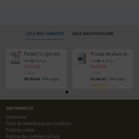
CELE MAI VANDUTE
CELE MAI POPULARE
Pachet 5 x gel antibacterian 50ml si 3 x Servetele antibacteriene 48 buc Hygienium
Prosop derulare centrala 1 pliu, 300 m Tork
PRP
66,43 lei
PRP
34,65 lei
49,21 lei
26,94 lei
+ TVA
+ TVA
59,54 lei
TVA inclus
32,60 lei
TVA inclus
INFORMATII
Despre noi
Date de identificare ale societatii
Politica cookie
Politica de confidentialitate