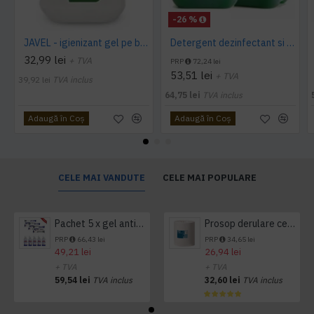
-26 %
JAVEL - igienizant gel pe baza de clor 5 L AQAS
Detergent dezinfectant si detartrant, Konga Hard, 5L -Aviz biocid
32,99 lei
+ TVA
PRP
72,24 lei
53,51 lei
+ TVA
39,92 lei
TVA inclus
64,75 lei
TVA inclus
Adaugă în Coş
Adaugă în Coş
CELE MAI VANDUTE
CELE MAI POPULARE
Pachet 5 x gel antibacterian 50ml si 3 x Servetele antibacteriene 48 buc Hygienium
Prosop derulare centrala 1 pliu, 300 m Tork
PRP
66,43 lei
PRP
34,65 lei
49,21 lei
26,94 lei
+ TVA
+ TVA
59,54 lei
TVA inclus
32,60 lei
TVA inclus