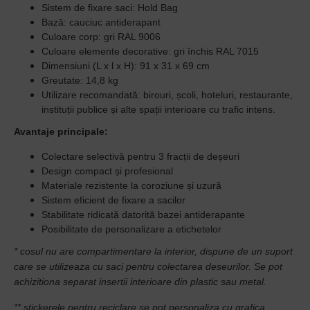
Sistem de fixare saci: Hold Bag
Bază: cauciuc antiderapant
Culoare corp: gri RAL 9006
Culoare elemente decorative: gri închis RAL 7015
Dimensiuni (L x l x H): 91 x 31 x 69 cm
Greutate: 14,8 kg
Utilizare recomandată: birouri, școli, hoteluri, restaurante,
instituții publice și alte spații interioare cu trafic intens.
Avantaje principale:
Colectare selectivă pentru 3 fracții de deșeuri
Design compact și profesional
Materiale rezistente la coroziune și uzură
Sistem eficient de fixare a sacilor
Stabilitate ridicată datorită bazei antiderapante
Posibilitate de personalizare a etichetelor
* cosul nu are compartimentare la interior, dispune de un suport
care se utilizeaza cu saci pentru colectarea deseurilor. Se pot
achizitiona separat insertii interioare din plastic sau metal.
** stickerele pentru reciclare se pot personaliza cu grafica