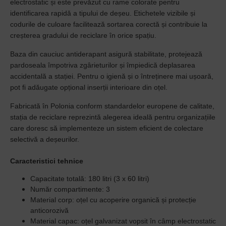
electrostatic și este prevăzut cu rame colorate pentru
identificarea rapidă a tipului de deșeu. Etichetele vizibile și
codurile de culoare facilitează sortarea corectă și contribuie la
creșterea gradului de reciclare în orice spațiu.
Baza din cauciuc antiderapant asigură stabilitate, protejează
pardoseala împotriva zgârieturilor și împiedică deplasarea
accidentală a stației. Pentru o igienă și o întreținere mai ușoară,
pot fi adăugate opțional inserții interioare din oțel.
Fabricată în Polonia conform standardelor europene de calitate,
stația de reciclare reprezintă alegerea ideală pentru organizațiile
care doresc să implementeze un sistem eficient de colectare
selectivă a deșeurilor.
Caracteristici tehnice
Capacitate totală: 180 litri (3 x 60 litri)
Număr compartimente: 3
Material corp: oțel cu acoperire organică și protecție
anticorozivă
Material capac: oțel galvanizat vopsit în câmp electrostatic