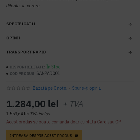
diferita, la cerere.
SPECIFICATII
OPINII
TRANSPORT RAPID
În Stoc
DISPONIBILITATE:
SANPAD001
COD PRODUS:
Bazată pe 0 note.
-
Spune-ţi opinia
1.284,00 lei
+ TVA
1.553,64 lei
TVA inclus
Acest produs se poate comanda doar cu plata Card sau OP
INTREABA DESPRE ACEST PRODUS