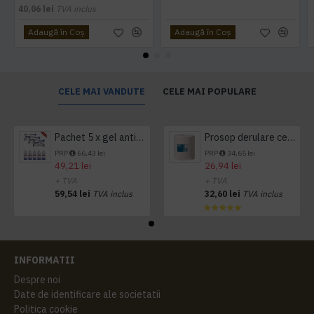
40,06 lei
TVA inclus
Adaugă în Coş
Adaugă în Coş
CELE MAI VANDUTE
CELE MAI POPULARE
Pachet 5 x gel antibacterian 50ml si 3 x Servetele antibacteriene 48 buc Hygienium
Prosop derulare centrala 1 pliu, 300 m Tork
PRP
66,43 lei
PRP
34,65 lei
49,21 lei
26,94 lei
+ TVA
+ TVA
59,54 lei
TVA inclus
32,60 lei
TVA inclus
INFORMATII
Despre noi
Date de identificare ale societatii
Politica cookie