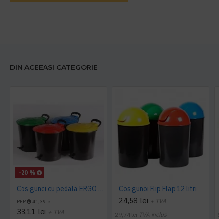
DIN ACEEASI CATEGORIE
-20 %
Cos gunoi cu pedala ERGO - 10 litri
Cos gunoi Flip Flap 12 litri
24,58 lei
+ TVA
PRP
41,39 lei
33,11 lei
+ TVA
29,74 lei
TVA inclus