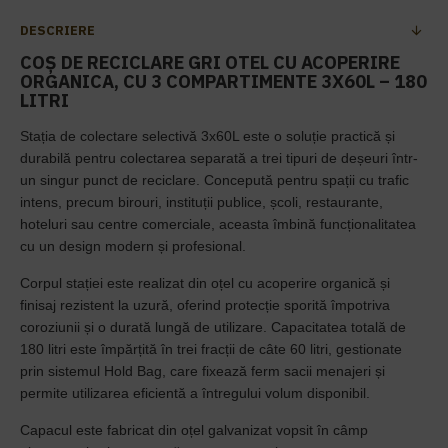
DESCRIERE
COȘ DE RECICLARE GRI OTEL CU ACOPERIRE
ORGANICA, CU 3 COMPARTIMENTE 3X60L – 180
LITRI
Stația de colectare selectivă 3x60L este o soluție practică și
durabilă pentru colectarea separată a trei tipuri de deșeuri într-
un singur punct de reciclare. Concepută pentru spații cu trafic
intens, precum birouri, instituții publice, școli, restaurante,
hoteluri sau centre comerciale, aceasta îmbină funcționalitatea
cu un design modern și profesional.
Corpul stației este realizat din oțel cu acoperire organică și
finisaj rezistent la uzură, oferind protecție sporită împotriva
coroziunii și o durată lungă de utilizare. Capacitatea totală de
180 litri este împărțită în trei fracții de câte 60 litri, gestionate
prin sistemul Hold Bag, care fixează ferm sacii menajeri și
permite utilizarea eficientă a întregului volum disponibil.
Capacul este fabricat din oțel galvanizat vopsit în câmp