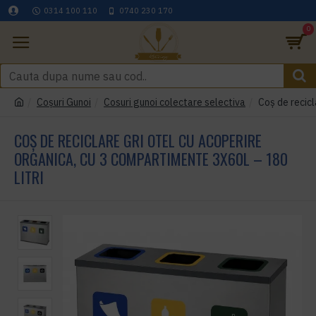
0314 100 110
0740 230 170
0
Coşuri Gunoi
Cosuri gunoi colectare selectiva
Coș de recicl
COȘ DE RECICLARE GRI OTEL CU ACOPERIRE
ORGANICA, CU 3 COMPARTIMENTE 3X60L – 180
LITRI