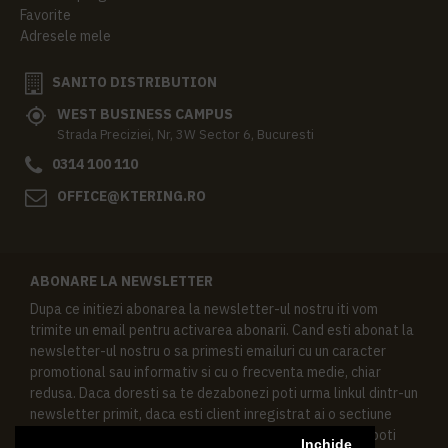
Favorite
Adresele mele
SANITO DISTRIBUTION
WEST BUSINESS CAMPUS
Strada Preciziei, Nr, 3W Sector 6, Bucuresti
0314 100 110
OFFICE@KTERING.RO
ABONARE LA NEWSLETTER
Dupa ce initiezi abonarea la newsletter-ul nostru iti vom
trimite un email pentru activarea abonarii. Cand esti abonat la
newsletter-ul nostru o sa primesti emailuri cu un caracter
promotional sau informativ si cu o frecventa medie, chiar
redusa. Daca doresti sa te dezabonezi poti urma linkul dintr-un
newsletter primit, daca esti client inregistrat ai o sectiune
speciala in contul tau in acest scop, si de asemenea ne poti
Inchide