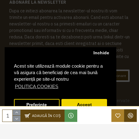
ABONARE LA NEWSLETTER
Dupa ce initiezi abonarea la newsletter-ul nostru iti vom
trimite un email pentru activarea abonarii. Cand esti abonat la
newsletter-ul nostru o sa primesti emailuri cu un caracter
promotional sau informativ si cu o frecventa medie, chiar
redusa. Daca doresti sa te dezabonezi poti urma linkul dintr-un
newsletter primit, daca esti client inregistrat ai o sectiune
speciala in contul tau in acest scop, si de asemenea ne poti
Inchide
contacta oricand pe email pentru orice intrebari sau cerinte cu
privire la datele tale personale.
Acest site utilizează module cookie pentru a
vă asigura că beneficiați de cea mai bună
Abonare
experiență pe site-ul nostru
POLITICA COOKIES
© 2019 Ktering.ro , Toate drepturile rezervate
Preferinte
Accept
ADAUGĂ ÎN COŞ