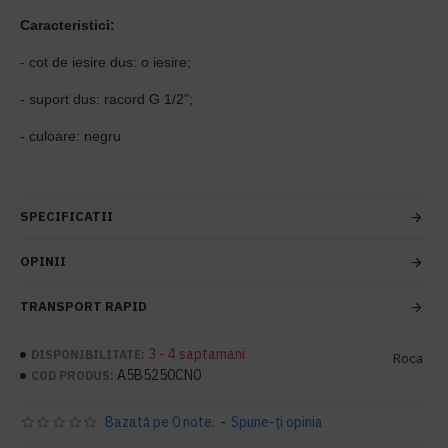
Caracteristici:
- cot de iesire dus: o iesire;
- suport dus: racord G 1/2";
- culoare: negru
SPECIFICATII
OPINII
TRANSPORT RAPID
3 - 4 saptamani
DISPONIBILITATE:
Roca
A5B5250CN0
COD PRODUS:
Bazată pe 0 note.
-
Spune-ţi opinia