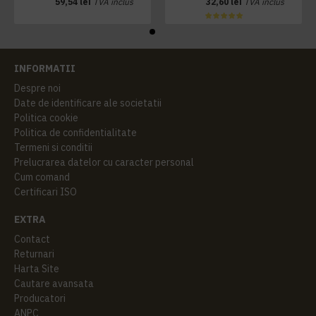
59,54 lei
TVA inclus
32,60 lei
TVA inclus
INFORMATII
Despre noi
Date de identificare ale societatii
Politica cookie
Politica de confidentialitate
Termeni si conditii
Prelucrarea datelor cu caracter personal
Cum comand
Certificari ISO
EXTRA
Contact
Returnari
Harta Site
Cautare avansata
Producatori
ANPC