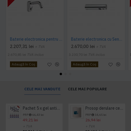
Baterie electronica pentru lavoar Presto SENSAO 6100 - Wall mounted valve 230V, Presto
Baterie electronica cu Senzor tubulara pentru lavoar, montare pe perete, 6 V, fara mixer, material Cromat, Idral
2.207,31 lei
2.670,00 lei
+ TVA
+ TVA
2.670,85 lei
TVA inclus
3.230,70 lei
TVA inclus
Adaugă în Coş
Adaugă în Coş
CELE MAI VANDUTE
CELE MAI POPULARE
Pachet 5 x gel antibacterian 50ml si 3 x Servetele antibacteriene 48 buc Hygienium
Prosop derulare centrala 1 pliu, 300 m Tork
PRP
66,43 lei
PRP
34,65 lei
49,21 lei
26,94 lei
+ TVA
+ TVA