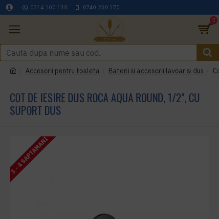
0314 100 110
0740 230 170
0
Accesorii pentru toaleta
Baterii si accesorii lavoar si dus
Co
COT DE IESIRE DUS ROCA AQUA ROUND, 1/2", CU
SUPORT DUS
3 - 4 SAPTAMANI