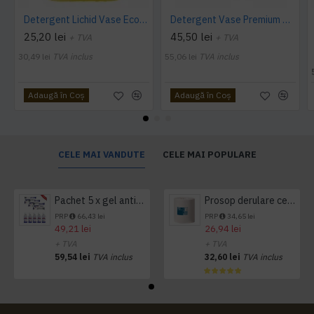
Detergent Lichid Vase Economic, Manual, 5L, AQAS
Detergent Vase Premium Manual 5L Canistra AQAS
25,20 lei
45,50 lei
+ TVA
+ TVA
30,49 lei
TVA inclus
55,06 lei
TVA inclus
Adaugă în Coş
Adaugă în Coş
CELE MAI VANDUTE
CELE MAI POPULARE
Pachet 5 x gel antibacterian 50ml si 3 x Servetele antibacteriene 48 buc Hygienium
Prosop derulare centrala 1 pliu, 300 m Tork
PRP
66,43 lei
PRP
34,65 lei
49,21 lei
26,94 lei
+ TVA
+ TVA
59,54 lei
TVA inclus
32,60 lei
TVA inclus