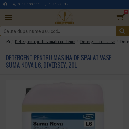
0314 100 110
0740 230 170
0
Detergenti profesionali curatenie
Detergenti de vase
Dete
DETERGENT PENTRU MASINA DE SPALAT VASE
SUMA NOVA L6, DIVERSEY, 20L