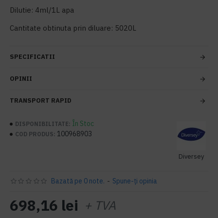
Dilutie: 4ml/1L apa
Cantitate obtinuta prin diluare: 5020L
SPECIFICATII
OPINII
TRANSPORT RAPID
În Stoc
DISPONIBILITATE:
100968903
COD PRODUS:
Diversey
Bazată pe 0 note.
-
Spune-ţi opinia
698,16 lei
+ TVA