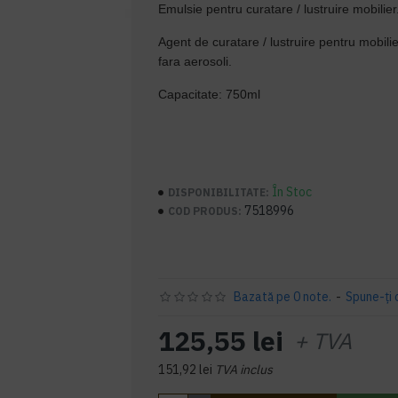
Emulsie pentru curatare / lustruire mobilier
Agent de curatare / lustruire pentru mobilie
fara aerosoli.
Capacitate: 750ml
În Stoc
DISPONIBILITATE:
7518996
COD PRODUS:
Bazată pe 0 note.
-
Spune-ţi 
125,55 lei
+ TVA
151,92 lei
TVA inclus