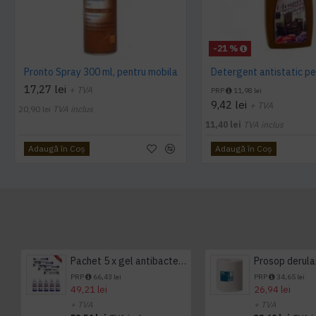
-21 %
Pronto Spray 300 ml, pentru mobila
17,27 lei
+ TVA
PRP
11,98 lei
9,42 lei
+ TVA
20,90 lei
TVA inclus
11,40 lei
TVA inclus
Adaugă în Coş
Adaugă în Coş
Pachet 5 x gel antibacterian 50ml si 3 x Servetele antibacteriene 48 buc Hygienium
PRP
66,43 lei
PRP
34,65 lei
49,21 lei
26,94 lei
+ TVA
+ TVA