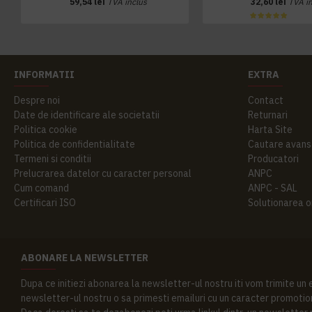
59,54 lei
TVA inclus
32,60 lei
TVA i
INFORMATII
EXTRA
Despre noi
Contact
Date de identificare ale societatii
Returnari
Politica cookie
Harta Site
Politica de confidentialitate
Cautare avans
Termeni si conditii
Producatori
Prelucrarea datelor cu caracter personal
ANPC
Cum comand
ANPC - SAL
Certificari ISO
Solutionarea onl
ABONARE LA NEWSLETTER
Dupa ce initiezi abonarea la newsletter-ul nostru iti vom trimite un
newsletter-ul nostru o sa primesti emailuri cu un caracter promotion