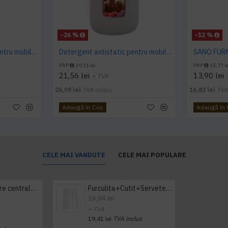
-26 %
-12 %
Detergent antistatic pentru mobila, AQAS, 750 ml
Detergent antistatic pentru mobila, AQAS, 5L
PRP
29,11 lei
PRP
15,77 le
21,56 lei
13,90 lei
+ TVA
26,09 lei
TVA inclus
16,82 lei
TVA
Adaugă în Coş
Adaugă în
CELE MAI VANDUTE
CELE MAI POPULARE
Prosop derulare centrala 1 pliu, 300 m Tork
Furculita+Cutit+Servetel 100buc/set
16,04 lei
+ TVA
19,41 lei
TVA inclus