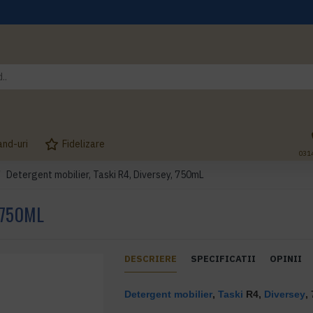
and-uri
Fidelizare
031
Detergent mobilier, Taski R4, Diversey, 750mL
 750ML
DESCRIERE
SPECIFICATII
OPINII
Detergent mobilier
,
Taski
R4,
Diversey
,