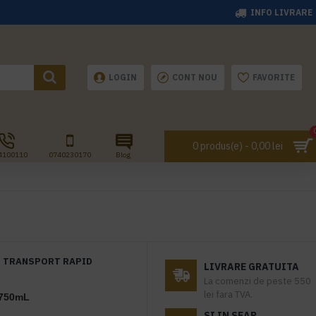
INFO LIVRARE
LOGIN
CONT NOU
FAVORITE
0 produs(e) - 0,00 lei
4100110
0740230170
Blog
TRANSPORT RAPID
LIVRARE GRATUITA
La comenzi de peste 550
lei fara TVA.
 750mL
SI IN SEAP