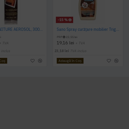
-15 %
SANO FURNITURE AEROSOL, 300ml, detergent mobila
Sano Spray curățare mobilier Trigger 500ml
i
PRP
22,55 lei
19,16 lei
+ TVA
+ TVA
 inclus
23,18 lei
TVA inclus
 Coş
Adaugă în Coş