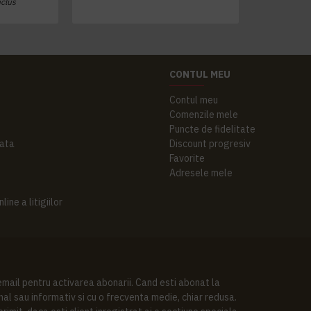
nclus
CONTUL MEU
Contul meu
Comenzile mele
Puncte de fidelitate
ata
Discount progresiv
Favorite
Adresele mele
ine a litigiilor
 email pentru activarea abonarii. Cand esti abonat la
al sau informativ si cu o frecventa medie, chiar redusa.