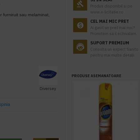
.
Produs disponibil si pe
www.e-licitatie.ro
r furniruit sau melaminat,
CEL MAI MIC PRET
Ai gasit un pret mai mic?
Promitem sa il echivalam.
SUPORT PREMIUM
Consulta un expert Sanito
pentru mai multe detalii
PRODUSE ASEMANATOARE
Diversey
opinia