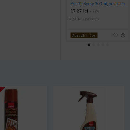
Pronto Spray 300 ml, pentru mobila
17,27 lei
+ TVA
20,90 lei
TVA inclus
Adaugă în Coş
T