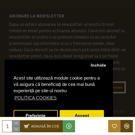
ABONARE LA NEWSLETTER
Dupa ce initiezi abonarea la newsletter-ul nostru iti vom
trimite un email pentru activarea abonarii. Cand esti abonat la
newsletter-ul nostru o sa primesti emailuri cu un caracter
promotional sau informativ si cu o frecventa medie, chiar
redusa. Daca doresti sa te dezabonezi poti urma linkul dintr-un
newsletter primit, daca esti client inregistrat ai o sectiune
speciala in contul tau in acest scop, si de asemenea ne poti
Inchide
contacta oricand pe email pentru orice intrebari sau cerinte cu
privire la datele tale personale.
Acest site utilizează module cookie pentru a
vă asigura că beneficiați de cea mai bună
Abonare
experiență pe site-ul nostru
POLITICA COOKIES
© 2019 Ktering.ro , Toate drepturile rezervate
Preferinte
Accept
ADAUGĂ ÎN COŞ