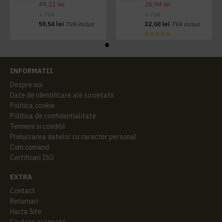
49,21 lei
26,94 lei
+ TVA
+ TVA
59,54 lei
TVA inclus
32,60 lei
TVA inclus
INFORMATII
Despre noi
Date de identificare ale societatii
Politica cookie
Politica de confidentialitate
Termeni si conditii
Prelucrarea datelor cu caracter personal
Cum comand
Certificari ISO
EXTRA
Contact
Returnari
Harta Site
Cautare avansata