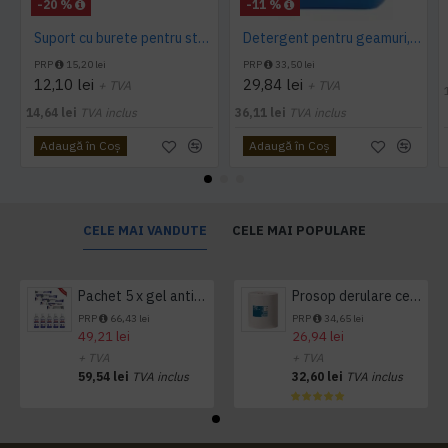
-20 %
-11 %
Suport cu burete pentru sters geamuri 35cm Limpio
Detergent pentru geamuri, Crystal Clear, Konga, 5L
PRP
15,20 lei
PRP
33,50 lei
12,10 lei
29,84 lei
+ TVA
+ TVA
14,64 lei
TVA inclus
36,11 lei
TVA inclus
Adaugă în Coş
Adaugă în Coş
CELE MAI VANDUTE
CELE MAI POPULARE
Pachet 5 x gel antibacterian 50ml si 3 x Servetele antibacteriene 48 buc Hygienium
Prosop derulare centrala 1 pliu, 300 m Tork
PRP
66,43 lei
PRP
34,65 lei
49,21 lei
26,94 lei
+ TVA
+ TVA
59,54 lei
TVA inclus
32,60 lei
TVA inclus