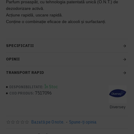
Parfum proaspăt, cu tehnologia patentată unică (O.N.T.) de
dezodorizare activă.
Acțiune rapidă, uscare rapidă.
Conține o combinație eficace de alcooli și surfactanți.
SPECIFICATII
OPINII
TRANSPORT RAPID
În Stoc
DISPONIBILITATE:
7517096
COD PRODUS:
Diversey
Bazată pe 0 note.
-
Spune-ţi opinia