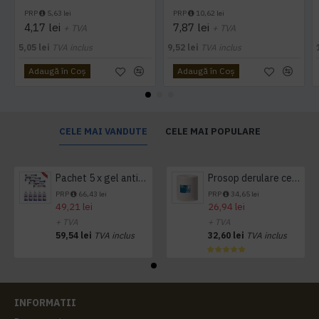
PRP
5,63 lei
PRP
10,62 lei
4,17 lei
7,87 lei
+ TVA
+ TVA
5,05 lei
TVA inclus
9,52 lei
TVA inclus
Adaugă în Coş
Adaugă în Coş
CELE MAI VANDUTE
CELE MAI POPULARE
Pachet 5 x gel antibacterian 50ml si 3 x Servetele antibacteriene 48 buc Hygienium
Prosop derulare centrala 1 pliu, 300 m Tork
PRP
66,43 lei
PRP
34,65 lei
49,21 lei
26,94 lei
+ TVA
+ TVA
59,54 lei
TVA inclus
32,60 lei
TVA inclus
INFORMATII