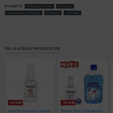
ETICHETE:
dezinfectant maini
avizat ms
dezinfectant profesional
klintensiv
alchosept
DE LA ACELASI PRODUCATOR
-26 %
-26 %
Dezinfectant spray Virucid pentru maini si tegumente 40 ml Alchosept
Pachet Spirt si Gel dezinfectant Alchosept