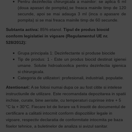
Pentru dezinfectia chirurgicala a mainilor: se aplica 6 ml
(doua apasari de pompita),se freaca mainile timp de 120
secunde, apoi se mai adauga 3 ml (inca o apasare de
pompita) si se mai freaca mainile timp de 60 secunde.
Subtanta activa:
85% etanol.
Tipul de produs biocid
conform legislatiei in vigoare (Regulamentul UE nr.
528/2012):
Grupa principala 1: Dezinfectante si produse biocide
Tip de produs: 1 - Este un produs biocid destinat igienei
umane. Solutie hidroalcoolica pentru dezinfectia igienica
si chirurgicala.
Categoria de utilizatori: profesionali, industriali, populatie.
Atentionari:
A se folosi numai dupa ce au fost citite si intelese
instructiunile de utilizare. Este recomandata depozitarea in spatii
inchise, curate, bine aerisite, cu temperaturi cuprinse intre + 5
°C la + 30°C. Fiecare lot de livrare va fi insotit de documentul de
certificare a calitatii intocmit conform dispozitiilor legale in
vigoare, respectiv declaratia de conformitate intocmita pe baza
fiselor tehnice, a buletinelor de analiza si avizul sanitar.