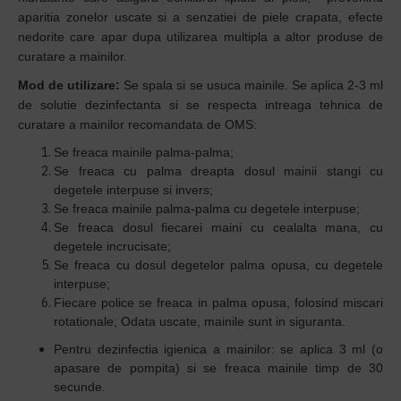
aparitia zonelor uscate si a senzatiei de piele crapata, efecte
nedorite care apar dupa utilizarea multipla a altor produse de
curatare a mainilor.
Mod de utilizare:
Se spala si se usuca mainile. Se aplica 2-3 ml
de solutie dezinfectanta si se respecta intreaga tehnica de
curatare a mainilor recomandata de OMS:
Se freaca mainile palma-palma;
Se freaca cu palma dreapta dosul mainii stangi cu
degetele interpuse si invers;
Se freaca mainile palma-palma cu degetele interpuse;
Se freaca dosul fiecarei maini cu cealalta mana, cu
degetele incrucisate;
Se freaca cu dosul degetelor palma opusa, cu degetele
interpuse;
Fiecare police se freaca in palma opusa, folosind miscari
rotationale; Odata uscate, mainile sunt in siguranta.
Pentru dezinfectia igienica a mainilor: se aplica 3 ml (o
apasare de pompita) si se freaca mainile timp de 30
secunde.