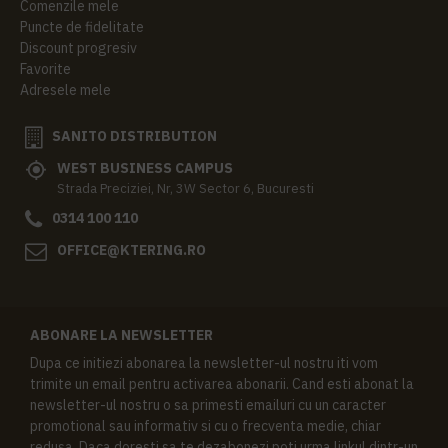
Comenzile mele
Puncte de fidelitate
Discount progresiv
Favorite
Adresele mele
SANITO DISTRIBUTION
WEST BUSINESS CAMPUS
Strada Preciziei, Nr, 3W Sector 6, Bucuresti
0314 100 110
OFFICE@KTERING.RO
ABONARE LA NEWSLETTER
Dupa ce initiezi abonarea la newsletter-ul nostru iti vom
trimite un email pentru activarea abonarii. Cand esti abonat la
newsletter-ul nostru o sa primesti emailuri cu un caracter
promotional sau informativ si cu o frecventa medie, chiar
redusa. Daca doresti sa te dezabonezi poti urma linkul dintr-un