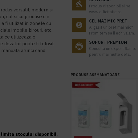
Produs disponibil si pe
rodus versatil, modern si
www.e-licitatie.ro
ri, cat si cu produse din
CEL MAI MIC PRET
 fi utilizat in zonele cu
Ai gasit un pret mai mic?
iale,imobile birouri, etc.
Promitem sa il echivalam.
ta ce utilizeaza o
SUPORT PREMIUM
e dozator poate fi folosit
Consulta un expert Sanito
ea manuala atunci cand
pentru mai multe detalii
PRODUSE ASEMANATOARE
limita stocului disponibil.