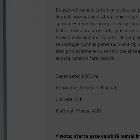
Dozatorul manual Intellicare este un p
durabil, compatibil atat cu lichide / gelu
spuma. Este un dozator perfect pentru a
trafic intens precum scoli, spatii comerc
Acesta e
ste singurul dozator de pe pia
tehnologie hybrida patenta. Acest tip d
atat prin actionare cu senzor cat si c
acesta ramane fara baterii.
Capacitate: 1300ml
Actionare: Senzor si Manual
Culoare: Alb
Material: Plastic ABS
* Nota: oferta este valabilă numai în 