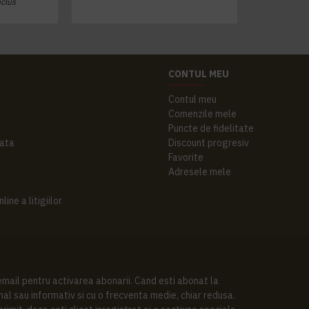
nclus
CONTUL MEU
Contul meu
Comenzile mele
Puncte de fidelitate
ata
Discount progresiv
Favorite
Adresele mele
ine a litigiilor
 email pentru activarea abonarii. Cand esti abonat la
al sau informativ si cu o frecventa medie, chiar redusa.