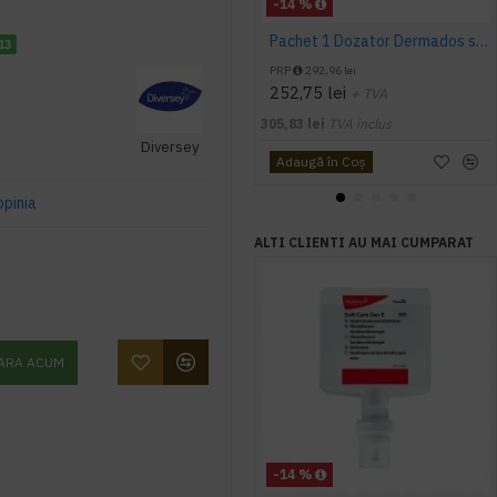
-14 %
Pachet 1 Dozator Dermados si 2 Dezinfectanti 500ml maini Ecolab Skinman
13
PRP
292,96 lei
252,75 lei
+ TVA
305,83 lei
TVA inclus
Diversey
Adaugă în Coş
opinia
ALTI CLIENTI AU MAI CUMPARAT
ARA ACUM
-14 %