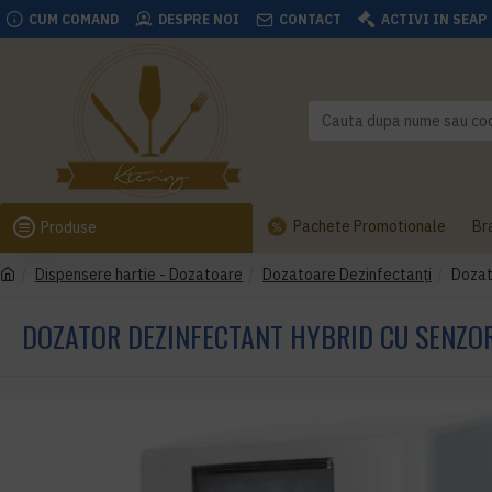
CUM COMAND
DESPRE NOI
CONTACT
ACTIVI IN SEAP
Pachete Promotionale
Br
Produse
Dispensere hartie - Dozatoare
Dozatoare Dezinfectanți
Dozat
DOZATOR DEZINFECTANT HYBRID CU SENZOR,