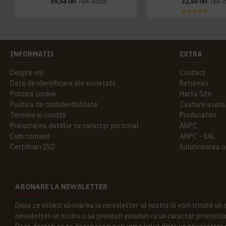
59,54 lei
TVA inclus
32,60 lei
TVA i
INFORMATII
EXTRA
Despre noi
Contact
Date de identificare ale societatii
Returnari
Politica cookie
Harta Site
Politica de confidentialitate
Cautare avans
Termeni si conditii
Producatori
Prelucrarea datelor cu caracter personal
ANPC
Cum comand
ANPC - SAL
Certificari ISO
Solutionarea onl
ABONARE LA NEWSLETTER
Dupa ce initiezi abonarea la newsletter-ul nostru iti vom trimite un
newsletter-ul nostru o sa primesti emailuri cu un caracter promotion