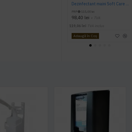
Dezinfectant maini Soft Care Des E, Diversey, 1.3 L
PRP
115,00 lei
98,40 lei
+ TVA
119,06 lei
TVA inclus
Adaugă în Coş