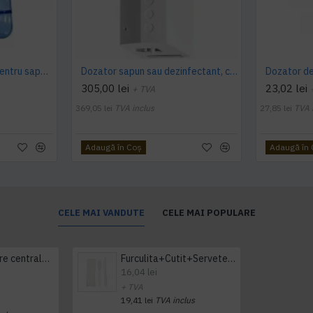
Dozator manual Palex pentru sapun lichid sau dezinfectant, 1L
Dozator sapun sau dezinfectant, cu senzor, alb, 1L, Nofer
305,00 lei
23,02 lei
+ TVA
369,05 lei
TVA inclus
27,85 lei
TVA 
Adaugă în Coş
Adaugă în
CELE MAI VANDUTE
CELE MAI POPULARE
Prosop derulare centrala 1 pliu, 300 m Tork
Furculita+Cutit+Servetel 100buc/set
16,04 lei
+ TVA
19,41 lei
TVA inclus