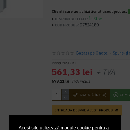
Clienti care au achizitionat acest produs:
În Stoc
DISPONIBILITATE:
D7524180
COD PRODUS:
Bazată pe 0 note.
-
Spune-ţi 
PRP
612,36 lei
561,33 lei
+ TVA
679,21 lei
TVA inclus
ADAUGĂ ÎN COŞ
CUMP
INTREABA DESPRE ACEST PRODUS
Acest site utilizează module cookie pentru a