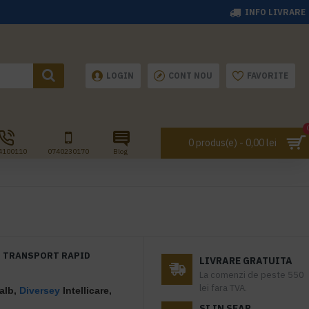
INFO LIVRARE
LOGIN
CONT NOU
FAVORITE
0 produs(e) - 0,00 lei
4100110
0740230170
Blog
TRANSPORT RAPID
LIVRARE GRATUITA
La comenzi de peste 550
lei fara TVA.
alb,
Diversey
Intellicare,
SI IN SEAP