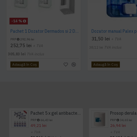
-14 %
Pachet 1 Dozator Dermados si 2 Dezinfectanti 500ml maini Ecolab Skinman
31,50 lei
+ TVA
PRP
292,96 lei
252,75 lei
+ TVA
38,12 lei
TVA inclus
305,83 lei
TVA inclus
Adaugă în Coş
Adaugă în Coş
Pachet 5 x gel antibacterian 50ml si 3 x Servetele antibacteriene 48 buc Hygienium
PRP
66,43 lei
PRP
34,65 lei
49,21 lei
26,94 lei
+ TVA
+ TVA