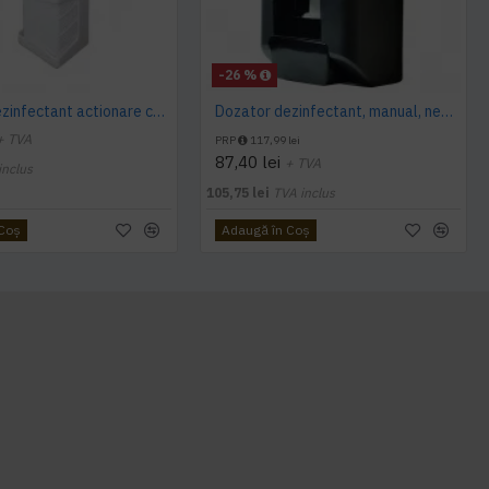
-26 %
Dozator dezinfectant actionare cu cotul, 1L
Dozator dezinfectant, manual, negru, Diversey Intellicare, 1300mL
+ TVA
PRP
117,99 lei
87,40 lei
+ TVA
inclus
105,75 lei
TVA inclus
 Coş
Adaugă în Coş