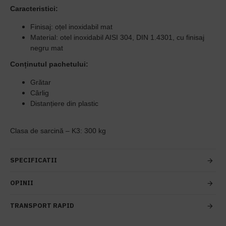
Caracteristici:
Finisaj: oțel inoxidabil mat
Material: otel inoxidabil AISI 304, DIN 1.4301, cu finisaj
negru mat
Conținutul pachetului:
Grătar
Cârlig
Distanțiere din plastic
Clasa de sarcină – K3: 300 kg
SPECIFICATII
OPINII
TRANSPORT RAPID