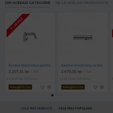
DIN ACEEASI CATEGORIE
DE LA ACELASI PRODUCATOR
7 - 10 ZILE
Baterie electronica pentru lavoar Presto SENSAO 6100 - Wall mounted valve 230V, Presto
Baterie electronica cu Senzor tubulara pentru lavoar, montare pe perete, 6 V, fara mixer, material Cromat, Idral
2.207,31 lei
2.670,00 lei
+ TVA
+ TVA
2.670,85 lei
TVA inclus
3.230,70 lei
TVA inclus
Adaugă în Coş
Adaugă în Coş
CELE MAI VANDUTE
CELE MAI POPULARE