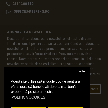
0314 100 110
OFFICE@KTERING.RO
ABONARE LA NEWSLETTER
Dupa ce initiezi abonarea la newsletter-ul nostru iti vom
trimite un email pentru activarea abonarii. Cand esti abonat la
newsletter-ul nostru o sa primesti emailuri cu un caracter
promotional sau informativ si cu o frecventa medie, chiar
redusa. Daca doresti sa te dezabonezi poti urma linkul dintr-un
newsletter primit, daca esti client inregistrat ai o sectiune
speciala in contul tau in acest scop, si de asemenea ne poti
Inchide
contacta oricand pe email pentru orice intrebari sau cerinte cu
privire la datele tale personale.
Acest site utilizează module cookie pentru a
vă asigura că beneficiați de cea mai bună
Abonare
experiență pe site-ul nostru
POLITICA COOKIES