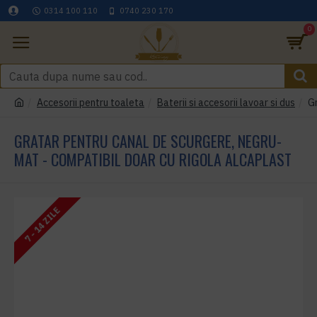
0314 100 110
0740 230 170
0
Accesorii pentru toaleta
Baterii si accesorii lavoar si dus
Gr
GRATAR PENTRU CANAL DE SCURGERE, NEGRU-
MAT - COMPATIBIL DOAR CU RIGOLA ALCAPLAST
7 - 14 ZILE