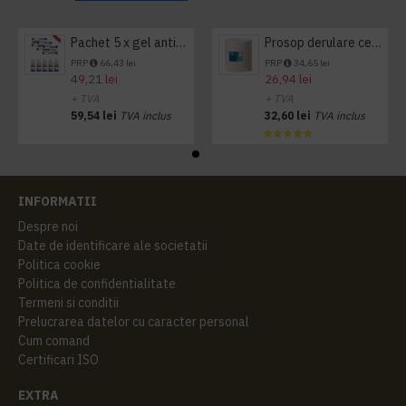
Pachet 5 x gel antibacterian 50ml si 3 x Servetele antibacteriene 48 buc Hygienium
Prosop derulare centrala 1 pliu, 300 m Tork
PRP
66,43 lei
PRP
34,65 lei
49,21 lei
26,94 lei
+ TVA
+ TVA
59,54 lei
TVA inclus
32,60 lei
TVA inclus
INFORMATII
Despre noi
Date de identificare ale societatii
Politica cookie
Politica de confidentialitate
Termeni si conditii
Prelucrarea datelor cu caracter personal
Cum comand
Certificari ISO
EXTRA