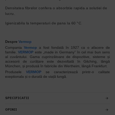
Densitatea fibrelor confera o absorbtie rapida a solutiei de
lucru.
Igienizabila la temperaturi de pana la 60 °C.
Despre
Vermop
Compania
Vermop
a fost fondată în 1927 ca o afacere de
familie.
VERMOP
este „made in Germany” în cel mai bun sens
al cuvântului. Gama cuprinzătoare de dispozitive, sisteme și
accesorii de curățare este dezvoltată în Gilching, lângă
München, și produsă în fabricile din Wertheim, lângă Frankfurt.
Produsele
VERMOP
se caracterizează printr-o calitate
exeptionala și o durată de viață lungă.
SPECIFICATII
OPINII