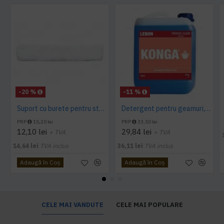
-20 %
-11 %
Suport cu burete pentru sters geamuri 35cm Limpio
Detergent pentru geamuri, Crystal Clear, Konga, 5L
PRP
15,20 lei
PRP
33,50 lei
12,10 lei
29,84 lei
+ TVA
+ TVA
14,64 lei
TVA inclus
36,11 lei
TVA inclus
Adaugă în Coş
Adaugă în Coş
CELE MAI VANDUTE
CELE MAI POPULARE