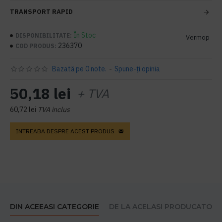
TRANSPORT RAPID
În Stoc
DISPONIBILITATE:
Vermop
236370
COD PRODUS:
Bazată pe 0 note.
-
Spune-ţi opinia
50,18 lei
+ TVA
60,72 lei
TVA inclus
INTREABA DESPRE ACEST PRODUS
DIN ACEEASI CATEGORIE
DE LA ACELASI PRODUCATOR