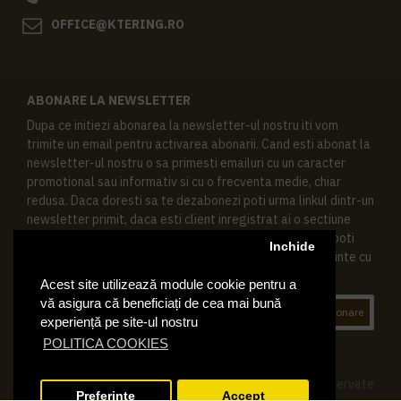
OFFICE@KTERING.RO
ABONARE LA NEWSLETTER
Dupa ce initiezi abonarea la newsletter-ul nostru iti vom
trimite un email pentru activarea abonarii. Cand esti abonat la
newsletter-ul nostru o sa primesti emailuri cu un caracter
promotional sau informativ si cu o frecventa medie, chiar
redusa. Daca doresti sa te dezabonezi poti urma linkul dintr-un
newsletter primit, daca esti client inregistrat ai o sectiune
speciala in contul tau in acest scop, si de asemenea ne poti
Inchide
contacta oricand pe email pentru orice intrebari sau cerinte cu
privire la datele tale personale.
Acest site utilizează module cookie pentru a
vă asigura că beneficiați de cea mai bună
Abonare
experiență pe site-ul nostru
POLITICA COOKIES
© 2019 Ktering.ro , Toate drepturile rezervate
Preferinte
Accept