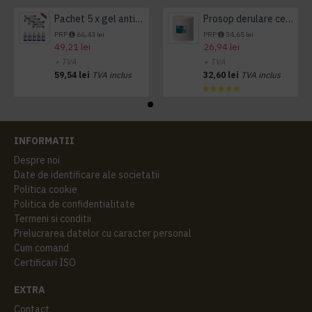
Pachet 5 x gel antibacterian 50ml si 3 x Servetele antibacteriene 48 buc Hygienium
Prosop derulare centrala 1 pliu, 300 m Tork
PRP
66,43 lei
PRP
34,65 lei
49,21 lei
26,94 lei
+ TVA
+ TVA
59,54 lei
TVA inclus
32,60 lei
TVA inclus
INFORMATII
Despre noi
Date de identificare ale societatii
Politica cookie
Politica de confidentialitate
Termeni si conditii
Prelucrarea datelor cu caracter personal
Cum comand
Certificari ISO
EXTRA
Contact