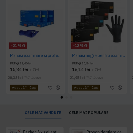
-21 %
-12 %
Manusi examinare si protectie Nitrylex Basic, 100 buc/cutie
Manusi negre pentru examinare si protectie Nitrylex, 100buc/set
PRP
21,40 lei
PRP
20,54 lei
16,84 lei
18,14 lei
+ TVA
+ TVA
20,38 lei
TVA inclus
21,95 lei
TVA inclus
Adaugă în Coş
Adaugă în Coş
CELE MAI VANDUTE
CELE MAI POPULARE
Pachet 5 x gel antibacterian 50ml si 3 x Servetele antibacteriene 48 buc Hygienium
Prosop derulare centrala 1 pliu, 300 m Tork