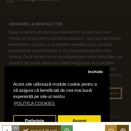
ABONARE LA NEWSLETTER
Dupa ce initiezi abonarea la newsletter-ul nostru iti vom
trimite un email pentru activarea abonarii. Cand esti abonat la
newsletter-ul nostru o sa primesti emailuri cu un caracter
promotional sau informativ si cu o frecventa medie, chiar
redusa. Daca doresti sa te dezabonezi poti urma linkul dintr-un
newsletter primit, daca esti client inregistrat ai o sectiune
speciala in contul tau in acest scop, si de asemenea ne poti
Inchide
contacta oricand pe email pentru orice intrebari sau cerinte cu
privire la datele tale personale.
Acest site utilizează module cookie pentru a
vă asigura că beneficiați de cea mai bună
Abonare
experiență pe site-ul nostru
POLITICA COOKIES
© 2019 Ktering.ro , Toate drepturile rezervate
Preferinte
Accept
ADAUGĂ ÎN COŞ