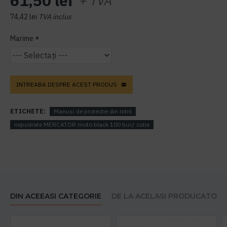
61,50 lei
+ TVA
74,42 lei
TVA inclus
Marime
INTREABA DESPRE ACEST PRODUS
ETICHETE:
Manusi de protectie din nitril
nepudrate MERCATOR moto black 100 buc/ cutie
DIN ACEEASI CATEGORIE
DE LA ACELASI PRODUCATOR