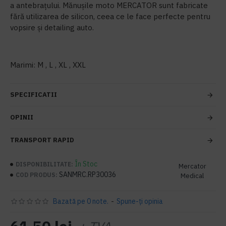
a antebrațului. Mănușile moto MERCATOR sunt fabricate
fără utilizarea de silicon, ceea ce le face perfecte pentru
vopsire și detailing auto.
Marimi: M , L , XL , XXL
SPECIFICATII
OPINII
TRANSPORT RAPID
În Stoc
DISPONIBILITATE:
Mercator
SANMRC.RP30036
COD PRODUS:
Medical
Bazată pe 0 note.
-
Spune-ţi opinia