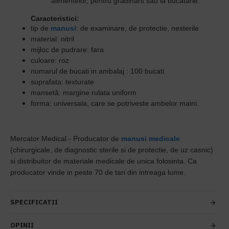
alimentelor, pentru gradinarit sau la bucatarie.
Caracteristici:
tip de
manusi
:
de examinare, de protectie, nesterile
material:
nitril
mijloc de pudrare:
fara
culoare:
roz
numarul de bucati in ambalaj :
100 bucati
suprafata:
texturate
mansetă:
margine rulata uniform
forma:
universala, care se potriveste ambelor maini.
Mercator Medical -
Producator de
manusi medicale
(chirurgicale, de diagnostic sterile si de protectie, de uz casnic)
si distribuitor de materiale medicale de unica folosinta.
Ca
producator vinde in peste 70 de tari din intreaga lume.
SPECIFICATII
OPINII