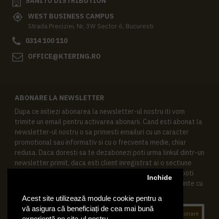
SANITO DISTRIBUTION
WEST BUSINESS CAMPUS
Strada Preciziei, Nr, 3W Sector 6, Bucuresti
0314 100 110
OFFICE@KTERING.RO
ABONARE LA NEWSLETTER
Dupa ce initiezi abonarea la newsletter-ul nostru iti vom
trimite un email pentru activarea abonarii. Cand esti abonat la
newsletter-ul nostru o sa primesti emailuri cu un caracter
promotional sau informativ si cu o frecventa medie, chiar
redusa. Daca doresti sa te dezabonezi poti urma linkul dintr-un
newsletter primit, daca esti client inregistrat ai o sectiune
speciala in contul tau in acest scop, si de asemenea ne poti
Inchide
contacta oricand pe email pentru orice intrebari sau cerinte cu
privire la datele tale personale.
Acest site utilizează module cookie pentru a
vă asigura că beneficiați de cea mai bună
Abonare
experiență pe site-ul nostru