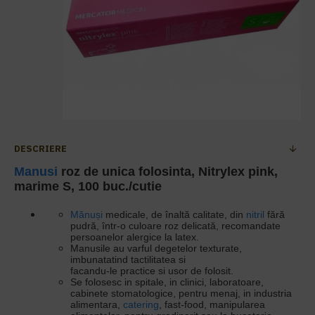
DESCRIERE
Manusi
roz de unica folosinta, Nitrylex pink,
marime S, 100 buc./cutie
Mănuși
medicale,
de înaltă calitate, din
nitril
fără
pudră, într-o culoare roz delicată, recomandate
persoanelor alergice la latex.
Manusile au va
rful degetelor texturate,
imbunatatind tactilitatea si
facandu-le practice si usor de folosit.
Se folosesc in spitale, in clinici, laboratoare,
cabinete stomatologice, pentru menaj, in industria
alimentara,
catering
, fast-food, manipularea