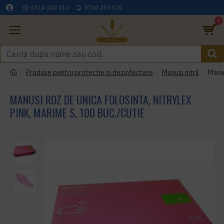
0314 100 110
0740 230 170
0
Produse pentru protectie si dezinfectare
Manusi nitril
Manus
MANUSI ROZ DE UNICA FOLOSINTA, NITRYLEX
PINK, MARIME S, 100 BUC./CUTIE