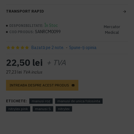
TRANSPORT RAPID
În Stoc
DISPONIBILITATE:
Mercator
SANRCM0099
COD PRODUS:
Medical
Bazată pe 2 note.
-
Spune-ţi opinia
22,50 lei
+ TVA
27,23 lei
TVA inclus
INTREABA DESPRE ACEST PRODUS
ETICHETE:
manusi roz
manusi de unica folosinta
nitrylex pink
manusi S
nitrylex