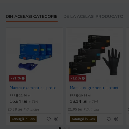
DIN ACEEASI CATEGORIE
DE LA ACELASI PRODUCATOR
-21 %
-12 %
Manusi examinare si protectie Nitrylex Basic, 100 buc/cutie
Manusi negre pentru examinare si protectie Nitrylex, 100buc/set
PRP
21,40 lei
PRP
20,54 lei
16,84 lei
18,14 lei
+ TVA
+ TVA
20,38 lei
TVA inclus
21,95 lei
TVA inclus
Adaugă în Coş
Adaugă în Coş