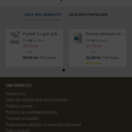
CELE MAI VANDUTE
CELE MAI POPULARE
Pachet 5 x gel antibacterian 50ml si 3 x Servetele antibacteriene 48 buc Hygienium
Prosop derulare centrala 1 pliu, 300 m Tork
PRP
66,43 lei
PRP
34,65 lei
49,21 lei
26,94 lei
+ TVA
+ TVA
59,54 lei
TVA inclus
32,60 lei
TVA inclus
INFORMATII
Despre noi
Date de identificare ale societatii
Politica cookie
Politica de confidentialitate
Termeni si conditii
Prelucrarea datelor cu caracter personal
Cum comand