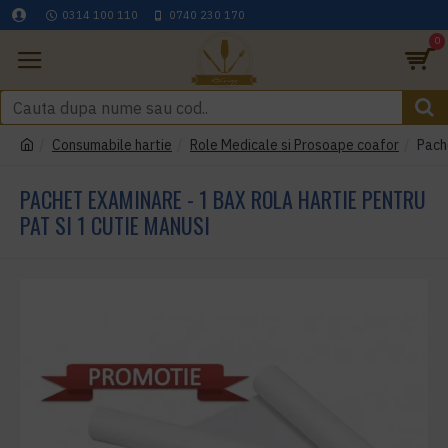
0314 100 110
0740 230 170
0
Consumabile hartie
Role Medicale si Prosoape coafor
Pache
PACHET EXAMINARE - 1 BAX ROLA HARTIE PENTRU
PAT SI 1 CUTIE MANUSI