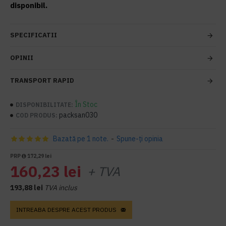
disponibil.
SPECIFICATII
OPINII
TRANSPORT RAPID
În Stoc
DISPONIBILITATE:
packsan030
COD PRODUS:
Bazată pe 1 note.
-
Spune-ţi opinia
PRP
172,29 lei
160,23 lei
+ TVA
193,88 lei
TVA inclus
INTREABA DESPRE ACEST PRODUS