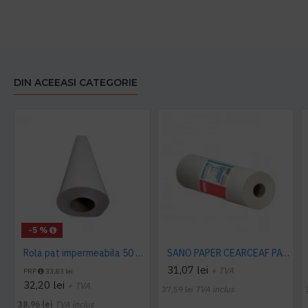
DIN ACEEASI CATEGORIE
-5 %
Rola pat impermeabila 50 cm x 50 m, 12 buc./ bax AQAS
SANO PAPER CEARCEAF PAT, 60 cm x 50 m
31,07 lei
+ TVA
PRP
33,83 lei
32,20 lei
+ TVA
37,59 lei
TVA inclus
38,96 lei
TVA inclus