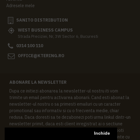
Adresele mele
SANITO DISTRIBUTION
WEST BUSINESS CAMPUS
Strada Preciziei, Nr, 3W Sector 6, Bucuresti
0314 100 110
OFFICE@KTERING.RO
ABONARE LA NEWSLETTER
Dupa ce initiezi abonarea la newsletter-ul nostru iti vom
trimite un email pentru activarea abonarii. Cand esti abonat la
newsletter-ul nostru o sa primesti emailuri cu un caracter
promotional sau informativ si cu o frecventa medie, chiar
redusa. Daca doresti sa te dezabonezi poti urma linkul dintr-un
newsletter primit, daca esti client inregistrat ai o sectiune
speciala in contul tau in acest scop, si de asemenea ne poti
Inchide
contacta oricand pe email pentru orice intrebari sau cerinte cu