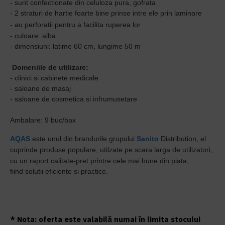
- sunt confectionate din celuloza pura, gofrata
- 2 straturi de hartie foarte bine prinse intre ele prin laminare
- au perforatii
pentru a facilita ruperea lor
- culoare: alba
- dimensiuni: latime 60 cm, lungime 50 m
Domeniile de utilizare:
- clinici si cabinete medicale
- saloane de masaj
- saloane de cosmetica si infrumusetare
Ambalare: 9 buc/bax
AQAS
este unul din brandurile grupului
Sanito
Distribution, el
cuprinde produse populare, utilzate pe scara larga de utilizatori,
cu un r
aport calitate-pret printre cele mai bune din piata,
fiind
solutii
eficiente si practice.
* Nota: oferta este valabilă numai în limita stocului