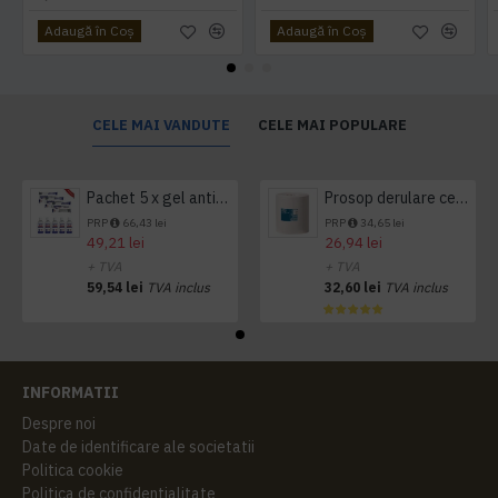
Adaugă în Coş
Adaugă în Coş
CELE MAI VANDUTE
CELE MAI POPULARE
Pachet 5 x gel antibacterian 50ml si 3 x Servetele antibacteriene 48 buc Hygienium
Prosop derulare centrala 1 pliu, 300 m Tork
PRP
66,43 lei
PRP
34,65 lei
49,21 lei
26,94 lei
+ TVA
+ TVA
59,54 lei
TVA inclus
32,60 lei
TVA inclus
INFORMATII
Despre noi
Date de identificare ale societatii
Politica cookie
Politica de confidentialitate