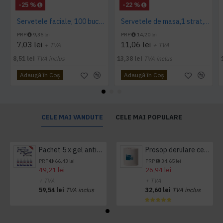
-25 %
-22 %
Servetele faciale, 100 bucati / pachet, Tork
Servetele de masa,1 strat, Tork, 300 buc/pachet
PRP
9,35 lei
PRP
14,20 lei
7,03 lei
11,06 lei
+ TVA
+ TVA
8,51 lei
TVA inclus
13,38 lei
TVA inclus
Adaugă în Coş
Adaugă în Coş
CELE MAI VANDUTE
CELE MAI POPULARE
Pachet 5 x gel antibacterian 50ml si 3 x Servetele antibacteriene 48 buc Hygienium
Prosop derulare centrala 1 pliu, 300 m Tork
PRP
66,43 lei
PRP
34,65 lei
49,21 lei
26,94 lei
+ TVA
+ TVA
59,54 lei
TVA inclus
32,60 lei
TVA inclus