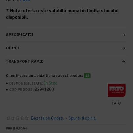
* Nota: oferta este valabilă numai în limita stocului
disponibil.
SPECIFICATII
OPINII
TRANSPORT RAPID
Clienti care au achizitionat acest produs:
15
În Stoc
DISPONIBILITATE:
82991800
COD PRODUS:
FATO
Bazată pe 0 note.
-
Spune-ţi opinia
PRP
8,80 lei