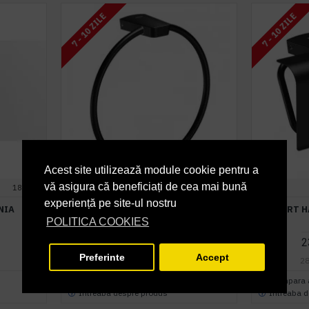
7 - 10 ZILE
7 - 10 ZILE
Acest site utilizează module cookie pentru a
vă asigura că beneficiați de cea mai bună
185863
Sonia
168224
Sonia
experiență pe site-ul nostru
NIA
PORTPROSOP INELAR, ALAMA CU
SUPORT H
FINISAJ NEGRU MAT
POLITICA COOKIES
199,50 lei
2
+ TVA
Preferinte
Accept
241,40 lei
TVA inclus
28
Cumpara acum
Cumpara
Intreaba despre produs
Intreaba 