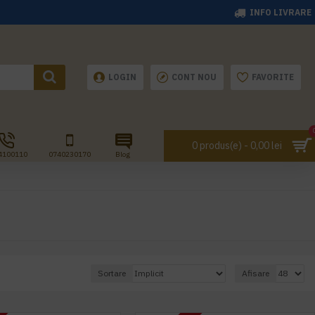
INFO LIVRARE
LOGIN
CONT NOU
FAVORITE
0 produs(e) - 0,00 lei
4100110
0740230170
Blog
Sortare
Afisare