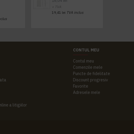
16,04 lei
+ TVA
19,41 lei
TVA inclus
nclus
CONTUL MEU
Contul meu
Comenzile mele
Puncte de fidelitate
ata
Discount progresiv
Favorite
Adresele mele
ine a litigiilor