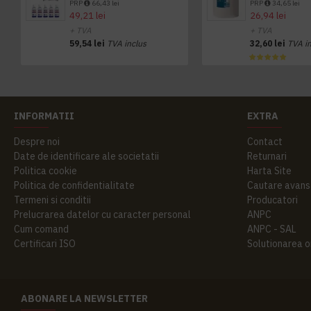
PRP
66,43 lei
PRP
34,65 lei
49,21 lei
26,94 lei
+ TVA
+ TVA
59,54 lei
TVA inclus
32,60 lei
TVA i
INFORMATII
EXTRA
Despre noi
Contact
Date de identificare ale societatii
Returnari
Politica cookie
Harta Site
Politica de confidentialitate
Cautare avans
Termeni si conditii
Producatori
Prelucrarea datelor cu caracter personal
ANPC
Cum comand
ANPC - SAL
Certificari ISO
Solutionarea onl
ABONARE LA NEWSLETTER