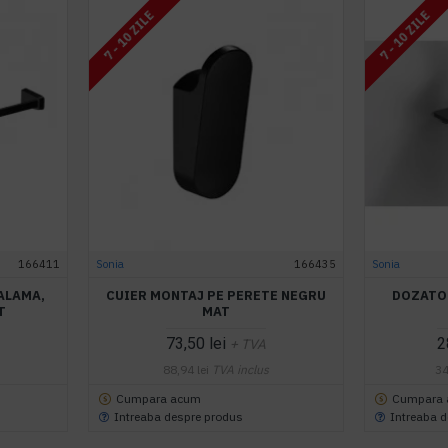
7 - 10 ZILE
7 - 10 ZILE
166411
Sonia
166435
Sonia
ALAMA,
CUIER MONTAJ PE PERETE NEGRU
DOZATO
T
MAT
73,50 lei
2
+ TVA
88,94 lei
TVA inclus
34
Cumpara acum
Cumpara
Intreaba despre produs
Intreaba 