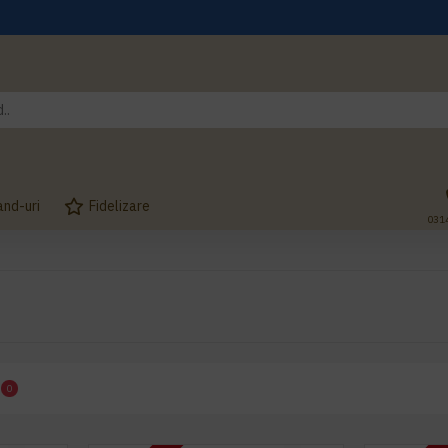
and-uri
Fidelizare
031
0