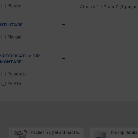
Plastic
Afişare 1 - 7 din 7 (1 pagini
UTILIZARE
Manual
SPECIFICATII > TIP
MONTARE
Pe perete
Perete
Pachet 5 x gel antibacterian 50ml si 3 x Servetele antibacteriene 48 buc Hygienium