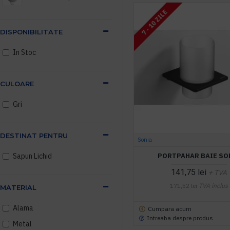
7 - 10 ZILE
DISPONIBILITATE
In Stoc
CULOARE
Gri
DESTINAT PENTRU
Sonia
PORTPAHAR BAIE SO
Sapun Lichid
141,75 lei
+ TVA
171,52 lei
TVA inclus
MATERIAL
Alama
Cumpara acum
Intreaba despre produs
Metal