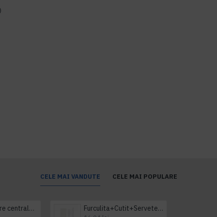
)
CELE MAI VANDUTE
CELE MAI POPULARE
Prosop derulare centrala 1 pliu, 300 m Tork
Furculita+Cutit+Servetel 100buc/set