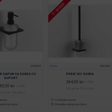
7 - 10 ZILE
185849
Sonia
185986
R SAPUN S6 SONIA CU
PERIE WC SONIA
SUPORT
264,00 lei
+ TVA
83,50 lei
+ TVA
319,44 lei
TVA inclus
3,04 lei
TVA inclus
 acum
Cumpara acum
despre produs
Intreaba despre produs