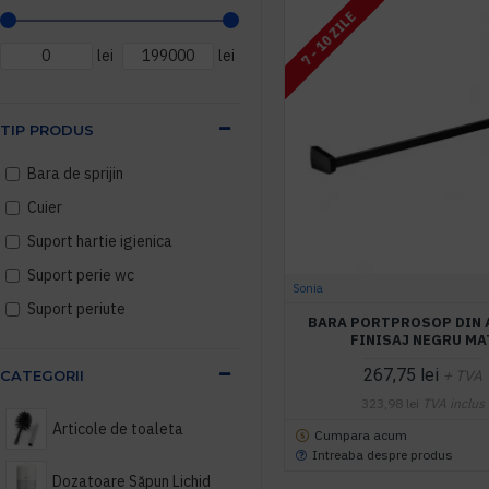
7 - 10 ZILE
lei
lei
TIP PRODUS
Bara de sprijin
Cuier
Suport hartie igienica
Suport perie wc
Sonia
Suport periute
BARA PORTPROSOP DIN 
FINISAJ NEGRU MA
267,75 lei
CATEGORII
+ TVA
323,98 lei
TVA inclus
Articole de toaleta
Cumpara acum
Intreaba despre produs
Dozatoare Săpun Lichid