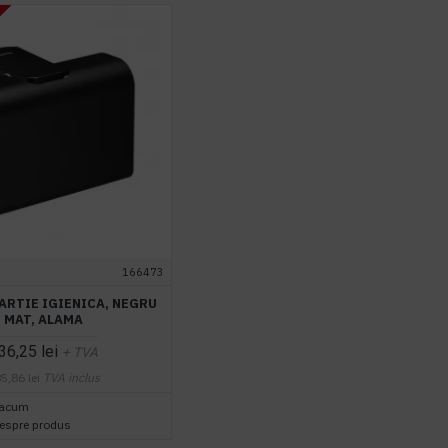
166473
ARTIE IGIENICA, NEGRU
MAT, ALAMA
36,25 lei
+ TVA
5,86 lei
TVA inclus
 acum
despre produs