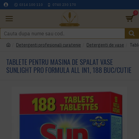
0314 100 110
0740 230 170
0
Detergenti profesionali curatenie
Detergenti de vase
Tabl
TABLETE PENTRU MASINA DE SPALAT VASE
SUNLIGHT PRO FORMULA ALL IN1, 188 BUC/CUTIE