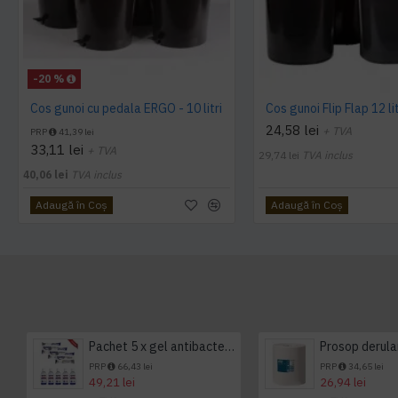
-20 %
Cos gunoi cu pedala ERGO - 10 litri
Cos gunoi Flip Flap 12 lit
24,58 lei
+ TVA
PRP
41,39 lei
33,11 lei
+ TVA
29,74 lei
TVA inclus
40,06 lei
TVA inclus
Adaugă în Coş
Adaugă în Coş
Pachet 5 x gel antibacterian 50ml si 3 x Servetele antibacteriene 48 buc Hygienium
PRP
66,43 lei
PRP
34,65 lei
49,21 lei
26,94 lei