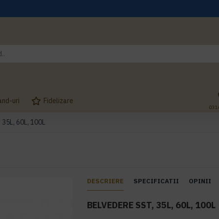
and-uri
Fidelizare
031
35L, 60L, 100L
DESCRIERE
SPECIFICATII
OPINII
BELVEDERE SST, 35L, 60L, 100L