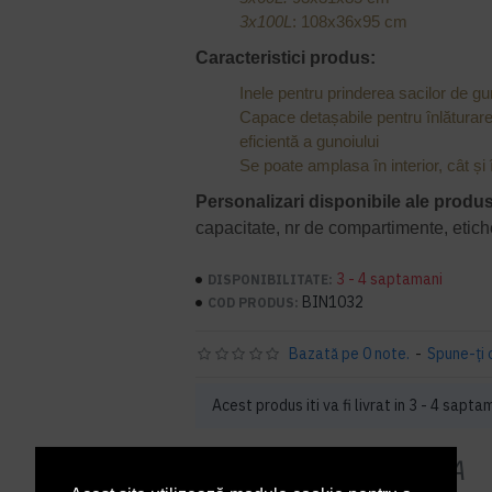
3x100L
: 108x36x95 cm
Caracteristici produs:
Inele pentru prinderea sacilor de gu
Capace detașabile pentru înlăturar
eficientă a gunoiului
Se poate amplasa în interior, cât și 
Personalizari disponibile ale produ
capacitate, nr de compartimente, etich
3 - 4 saptamani
DISPONIBILITATE:
BIN1032
COD PRODUS:
Bazată pe 0 note.
-
Spune-ţi 
Acest produs iti va fi livrat in 3 - 4 sapta
5.148,00 lei
+ TVA