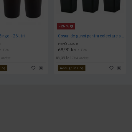
-26 %
ingo - 25 litri
Cosuri de gunoi pentru colectare selectiva, Multipat, 30 litri
i
PRP
93,02 lei
68,90 lei
+ TVA
+ TVA
 inclus
83,37 lei
TVA inclus
 Coş
Adaugă în Coş