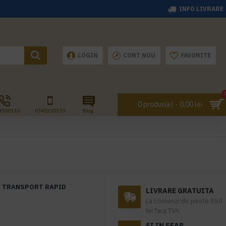
INFO LIVRARE
LOGIN
CONT NOU
FAVORITE
0 produs(e) - 0,00 lei
4100110
0740230170
Blog
TRANSPORT RAPID
LIVRARE GRATUITA
La comenzi de peste 550
lei fara TVA.
SI IN SEAP