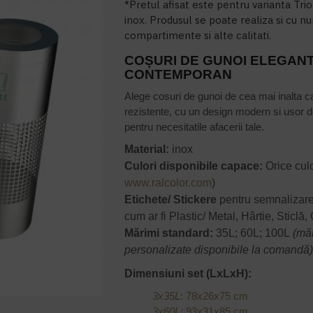
*Pretul afisat este pentru varianta Trio
inox. Produsul se poate realiza si cu nu
compartimente si alte calitati.
COȘURI DE GUNOI ELEGAN
CONTEMPORAN
Alege cosuri de gunoi de cea mai inalta cal
rezistente, cu un design modern si usor de 
pentru necesitatile afacerii tale.
Material:
inox
Culori disponibile capace:
Orice culo
www.ralcolor.com
)
Etichete/ Stickere
pentru semnalizare
cum ar fi Plastic/ Metal, Hârtie, Sticlă
Mărimi standard:
35L; 60L; 100L
(mă
personalizate disponibile la comandă
Dimensiuni set (LxLxH):
3x35L
: 78x26x75 cm
3x60L:
93x31x85 cm