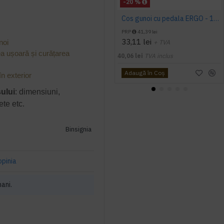
-20 %
Cos gunoi cu pedala ERGO - 10 litri
PRP
41,39 lei
33,11 lei
noi
+ TVA
ea ușoară și curățarea
40,06 lei
TVA inclus
Adaugă în Coş
în exterior
sului
: dimensiuni,
ete etc.
Binsignia
opinia
mani.