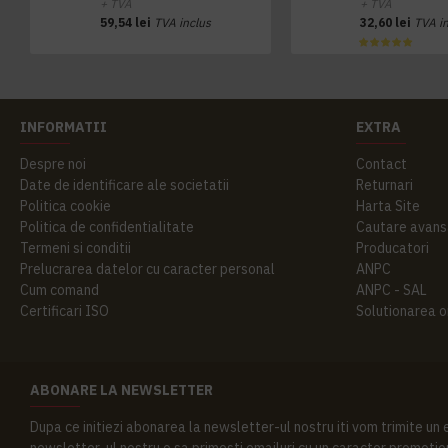
+ TVA
+ TVA
59,54 lei
TVA inclus
32,60 lei
TVA i
INFORMATII
EXTRA
Despre noi
Contact
Date de identificare ale societatii
Returnari
Politica cookie
Harta Site
Politica de confidentialitate
Cautare avans
Termeni si conditii
Producatori
Prelucrarea datelor cu caracter personal
ANPC
Cum comand
ANPC - SAL
Certificari ISO
Solutionarea onl
ABONARE LA NEWSLETTER
Dupa ce initiezi abonarea la newsletter-ul nostru iti vom trimite un