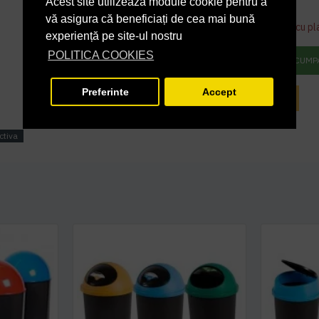
Acest site utilizează module cookie pentru a
6.229,08 lei
TVA inclus
vă asigura că beneficiați de cea mai bună
Acest produs se poate comanda doar cu pl
experiență pe site-ul nostru
POLITICA COOKIES
ADAUGĂ ÎN COŞ
CUMP
Preferinte
Accept
INTREABA DESPRE ACEST PRODUS
ctiva