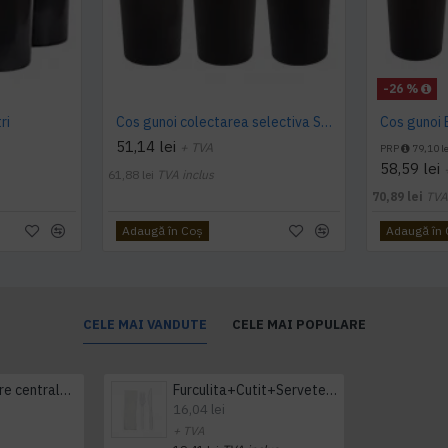
-26 %
ri
Cos gunoi colectarea selectiva SMALL H 25 L
Cos gunoi B
51,14 lei
+ TVA
PRP
79,10 le
58,59 lei
61,88 lei
TVA inclus
70,89 lei
TVA
Adaugă în Coş
Adaugă în
CELE MAI VANDUTE
CELE MAI POPULARE
Prosop derulare centrala 1 pliu, 300 m Tork
Furculita+Cutit+Servetel 100buc/set
16,04 lei
+ TVA