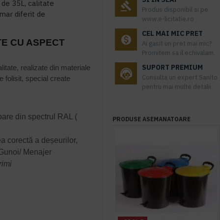
 de 35L, calitate
Produs disponibil si pe
mar diferit de
www.e-licitatie.ro
CEL MAI MIC PRET
TE CU ASPECT
Ai gasit un pret mai mic?
Promitem sa il echivalam.
SUPORT PREMIUM
itate, realizate din materiale
Consulta un expert Sanito
folisit, special create
pentru mai multe detalii
are din spectrul RAL (
PRODUSE ASEMANATOARE
a corectă a deșeurilor,
, Gunoi/ Menajer
rimi
)