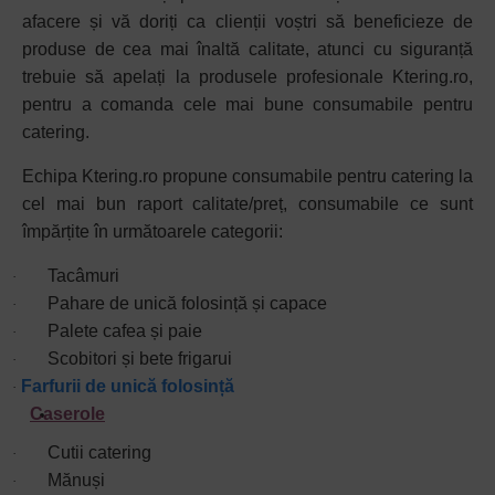
afacere și vă doriți ca clienții voștri să beneficieze de
produse de cea mai înaltă calitate, atunci cu siguranță
trebuie să apelați la produsele profesionale Ktering.ro,
pentru a comanda cele mai bune consumabile pentru
catering.
Echipa Ktering.ro propune consumabile pentru catering la
cel mai bun raport calitate/preț, consumabile ce sunt
împărțite în următoarele categorii:
Tacâmuri
·
Pahare de unică folosință și capace
·
Palete cafea și paie
·
Scobitori și bete frigarui
·
Farfurii de unică folosință
·
Caserole
Cutii catering
·
Mănuși
·