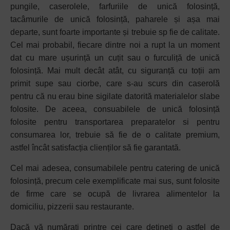
pungile, caserolele, farfuriile de unică folosință,
tacâmurile de unică folosință, paharele și așa mai
departe, sunt foarte importante și trebuie sp fie de calitate.
Cel mai probabil, fiecare dintre noi a rupt la un moment
dat cu mare ușurință un cuțit sau o furculiță de unică
folosință. Mai mult decât atât, cu siguranță cu toții am
primit supe sau ciorbe, care s-au scurs din caserolă
pentru că nu erau bine sigilate datorită materialelor slabe
folosite. De aceea, consuabilele de unică folosință
folosite pentru transportarea preparatelor si pentru
consumarea lor, trebuie să fie de o calitate premium,
astfel încât satisfacția clienților să fie garantată.
Cel mai adesea, consumabilele pentru catering de unică
folosință, precum cele exemplificate mai sus, sunt folosite
de firme care se ocupă de livrarea alimentelor la
domiciliu, pizzerii sau restaurante.
Dacă vă numărați printre cei care dețineti o astfel de