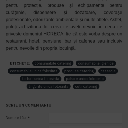
pentru protecție, produse și echipamente pentru
curățenie, dispensere și dozatoare, covorașe
profesionale, odorizante ambientale și multe altele. Astfel,
puteți achiziționa tot ceea ce aveți nevoie în ceea ce
privește domeniul HORECA, fie că este vorba despre un
restaurant, hotel, pensiune, bar și cafenea sau inclusiv
pentru nevoile din propria locuință.
ETICHETE:
consumabile catering
consumabile igienice
consumabile unica folosinta
produse catering
caserole
farfurii unica folosinta
pahare unica folosinta
lingurite unica folosinta
cutii catering
SCRIE UN COMENTARIU
Numele tău: