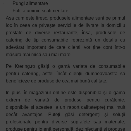
Pungi alimentare
·
Folii aluminiu și alimentare
·
Asa cum este firesc, produsele alimentare sunt pe primul
loc în ceea ce privește serviciile de livrare la domiciliu
prestate de diverse restaurante, însă, produsele de
catering de tip consumabile reprezintă un detaliu cu
adevărat important de care clienții vor ține cont într-o
măsura mai mică sau mai mare.
Pe Ktering.ro găsiți o gamă variata de consumabile
pentru catering, astfel încât clienții dumneavoastră să
beneficieze de produse de cea mai bună calitate.
În plus, în magazinul online este disponibilă și o gamă
extrem de variată de produse pentru curățenie,
disponibile și acestea la un raport calitate/preț mai mult
decât avantajos. Puteți găsi detergenți și soluții
profesionale pentru diverse suprafețe sau materiale,
produse pentru igienă personală, dezinfectanți și produse