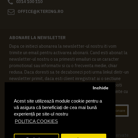
0314 100 110
OFFICE@KTERING.RO
ABONARE LA NEWSLETTER
Dupa ce initiezi abonarea la newsletter-ul nostru iti vom
trimite un email pentru activarea abonarii. Cand esti abonat la
newsletter-ul nostru o sa primesti emailuri cu un caracter
promotional sau informativ si cu o frecventa medie, chiar
redusa. Daca doresti sa te dezabonezi poti urma linkul dintr-un
newsletter primit, daca esti client inregistrat ai o sectiune
speciala in contul tau in acest scop, si de asemenea ne poti
Inchide
contacta oricand pe email pentru orice intrebari sau cerinte cu
privire la datele tale personale.
Acest site utilizează module cookie pentru a
vă asigura că beneficiați de cea mai bună
Abonare
experiență pe site-ul nostru
POLITICA COOKIES
© 2019 Ktering.ro , Toate drepturile rezervate