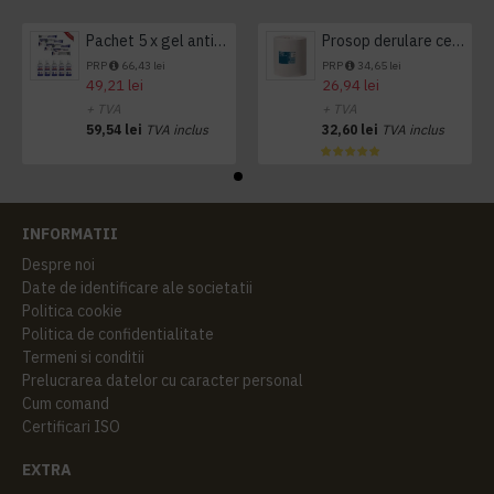
Pachet 5 x gel antibacterian 50ml si 3 x Servetele antibacteriene 48 buc Hygienium
Prosop derulare centrala 1 pliu, 300 m Tork
PRP
66,43 lei
PRP
34,65 lei
49,21 lei
26,94 lei
+ TVA
+ TVA
59,54 lei
TVA inclus
32,60 lei
TVA inclus
INFORMATII
Despre noi
Date de identificare ale societatii
Politica cookie
Politica de confidentialitate
Termeni si conditii
Prelucrarea datelor cu caracter personal
Cum comand
Certificari ISO
EXTRA